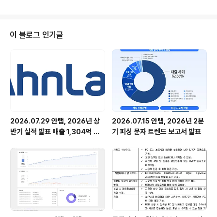
터넷데이터센터)로 달려가 조사에 착수했고, 몇 시간 만에
원인이 신종 웜바이러스인 ‘SQL 슬래머(Worm.SQL.Sla
mmer)’임을 밝혀냈습니다. On the afternoon of Jan
uary 25, 2003, Ahnlab received an urgent repor
이 블로그 인기글
t as news spread that internet was down across
the country. The report indicated that MS-SQL s
ervers were sending ..
2026.07.29 안랩, 2026년 상
2026.07.15 안랩, 2026년 2분
반기 실적 발표 매출 1,304억 원,
기 피싱 문자 트렌드 보고서 발표
영업이익 73억 원 기록