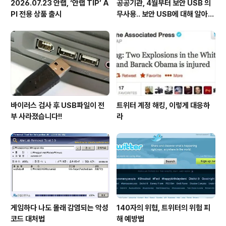
2026.07.23 안랩, ‘안랩 TIP’ A
공공기관, 4월부터 보안 USB 의
PI 전용 상품 출시
무사용.. 보안 USB에 대해 알아봅
시다
바이러스 검사 후 USB파일이 전
트위터 계정 해킹, 이렇게 대응하
부 사라졌습니다!!
라
게임하다 나도 몰래 감염되는 악성
140자의 위협, 트위터의 위험 피
코드 대처법
해 예방법