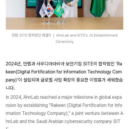
안랩-SITE 합작법인 체결식 ❘ AhnLab and SITE's JV Establishment
Ceremony
2024년, 안랩과 사우디아라비아 보안기업 SITE의 합작법인 ‘Ra
keen(Digital Fortification for Information Technology Com
pany)’이 설립되며 글로벌 사업 확장의 중요한 이정표가 세워졌습
니다.
In 2024, AhnLab reached a major milestone in global expa
nsion by establishing "Rakeen (Digital Fortification for Info
rmation Technology Company)," a joint venture between A
hnLab and the Saudi Arabian
cyber
security company SIT