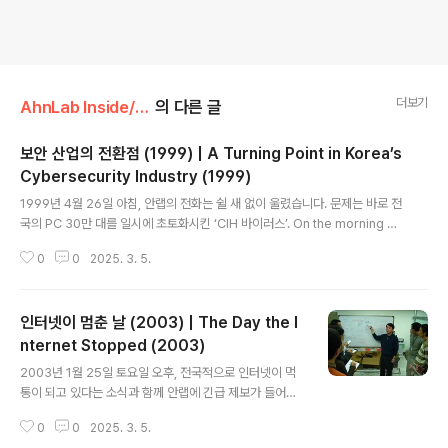
더보기
AhnLab Inside/AhnLab History
의 다른 글
보안 산업의 전환점 (1999) | A Turning Point in Korea’s
Cybersecurity Industry (1999)
글 내용
1999년 4월 26일 아침, 안랩의 전화는 쉴 새 없이 울렸습니다. 문제는 바로 전
국의 PC 30만 대를 일시에 초토화시킨 ‘CIH 바이러스’. On the morning of
April 26, 1999, AhnLab's phones rang off the hook. The cause wa
0
0
2025. 3. 5.
s the "CIH virus", which instantly crippled over 300,000 PCs acro
ss Korea. 안랩은 사고 발생 전부터 일찍이 CIH 바이러스에 대비해야 한다고
언론에 발표했지만, 당시 컴퓨터 보안에 대한 인식이 낮았던 탓에 크게 주목받
인터넷이 멈춘 날 (2003) | The Day the I
지 못했습니다. Even before the incident, AhnLab had publicly warn
ed about the need to..
nternet Stopped (2003)
글 내용
2003년 1월 25일 토요일 오후, 전국적으로 인터넷이 먹
통이 되고 있다는 소식과 함께 안랩에 긴급 제보가 들어왔
습니다. 바로 MS-SQL 서버가 ‘이상 패킷’을 뿌리고 있다
0
0
2025. 3. 5.
는 제보였습니다. 안랩의 보안 전문가들은 즉시 KIDC(인