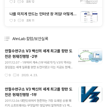
안 USB에 대해 알아봅시다
2
0
조회
12
나를 미치게 만드는 인터넷 창 꺼짐! 어떻게
해결할까?
3
0
조회
11
AhnLab 칼럼/보안실록
분류 전체보기
주요 글 목록
안철수연구소 V3 백신의 세계 최고를 향한 도
전은 현재진행형 -2부
글 내용
2011.12.07 - 1부에서 계속 (1부 바로가기) V3의 역사는
끊임없는 세계 일류를 향한 도전이었고 이는 지금도 현재
진행형이다. 당연히 아직 최고라고 말하기에는 일부에서는
작성시간
0
0
2020. 4. 23.
부족한 점도 있을 수 있고, V3가 더 우수한 점도 많다. 한
면만 일면적 고찰로 전체의 본령을 파악할 수는 없다. 예를
들어 클라우드 기술을 보안에 도입한 스마트디펜스(ASD)
안철수연구소 V3 백신의 세계 최고를 향한 도
나 DNA스캔 기술 등은 앞선 기술력이다. 이를 통해 가볍
전은 현재진행형 -1부
고 빠르면서 실시간으로 악성코드에 대응할 수 있다. 상대
글 내용
적으로 기업 역사가 오래된 외국 기업에 비해 빠른 기술적
2011.12.06 대한민국에서 현존하는 가장 오래된 상용 패
진보라 할 수 있다. 안철수연구소가 국내 시장에서 외산 기
키지 소프트웨어는 무엇일까? 정답부터 말하자면 V3 백신