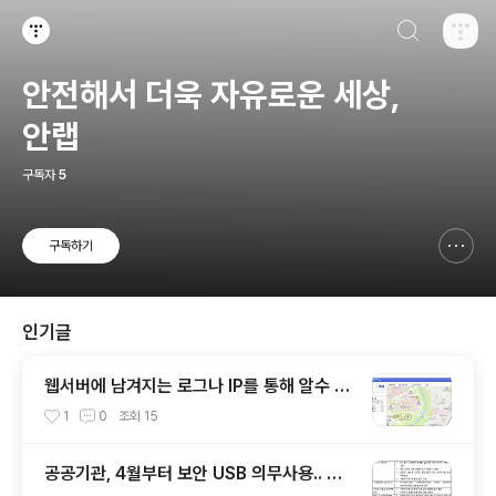
검색하기
티스토리
안전해서 더욱 자유로운 세상,
안랩
구독자
5
구독하기
신고하기 레이어
열기
인기글
웹서버에 남겨지는 로그나 IP를 통해 알수 있
는 것들
1
0
조회
15
공공기관, 4월부터 보안 USB 의무사용.. 보