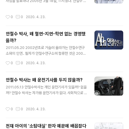
사임을 발표하다 2005년 3월 18일, 11시였다. 안철수 C
타고 회사로 향했다. 벌써 한 직원이 나와있었다. 새벽에 잠
EO가 스스로 사임했다. 모두가 놀랐다. 그 날, 안철수연구
이 안와서 그냥 회사로 나왔다고 했다. 김철수 사장의 소식
소 창립 10주년 기자간담회가 준비돼 있었다. 그 자리에 모
은 나중에 회사에 도착해 들었다는 것이다. 그 직원은 그 날
작성시간
0
0
2020. 4. 23.
인 기자들은 순간 멍했다. 갑자기 기자들은 각각 언론사 데
새벽에 김철수 사장의 운명을 직감했던 것일까. 아침에 경..
스크에 보고하느라 바빴다. 현장에서 보도자료를 받고서야
기자들도 알았던 것이다. 안철수가 자신이 만든 회사의 경
안철수 박사, 왜 혈연-지연-학연 없는 경영했
영에서 스스로 물러난 것은 놀라운 일이었다. 직원들도 그
을까?
때에서야 그 사실을 알았다. 그 날 같은 시각, 직원들에게도
글 내용
안철수 사장의 사임 사실이 이메일로 알려졌다. 안철수 박
2011.05.20 2002년초로 거슬러 올라가는 안철수연구
사는 왜 이렇게 극비리에 사임을 준비했을까요? 사실 200
소와의 인연.. 필자가 안철수연구소에 합류한 것은 2002
5년 당시 안철수 없는 안철수연구소를 상상할 수도 없었
년 1월이다. 국내 굴지의 대기업에 다니다 갑자기 벤처기업
작성시간
0
0
2020. 4. 23.
다. 존..
으로 옮긴다고 하자 가족들은 반대했다. 그도 그럴 것이 당
시 벤처산업은 벤처거품이 꺼진 후 벤처비리와 게이트로
최악의 상황이었다. 그리고 필자가 당시 대기업 과장으로
안철수 박사는 왜 운전기사를 두지 않을까?
서 탄탄대로였던 시기라 작은 벤처기업으로 전직을 걱정하
글 내용
2011.05.13 안철수박사는 개인 운전기사가 있을까? 없을
는 시선이 많았다. 잠시 면접 당시로 돌아가 본다. 대기업에
까? 안철수 박사는 자가용 운전기사가 없다. 사회적으로 저
서 열심히 근무 중인데 낯선 헤드헌터 사장에게 전화가 왔
명한 인사라는 점을 감안하면 의아한 일이다. 왜 그럴까?
다. 전혀 모르는 분이었다. 전화를 끊으려 하자 '안철수연구
돈이 없어서도 아닐텐데.... 그 이유에 대해 알아보기로 한
소'에서 사람을 채용한다며 면접이라도 봐달라고 부탁을
작성시간
0
0
2020. 4. 23.
다. 안철수 박사는 CEO 시절에도 운전기사를 두지 않았다.
했다. 회사 이름을 듣고 속으로 나도 회사에 대해 면접을 거
직접 자가용을 운전했다. 유명 기업 CEO가 운전기사도 없
꾸로 볼까 생각이 들었다. 당돌한 ..
다는 것은 일반 상식으로는 드문 경우이다. 그런데 안철수
천재 아이의 '소탐대실' 한자 예문에 배꼽잡다
사장이 직접 운전을 하는 자가용을 타는 직원의 입장에서
글 내용