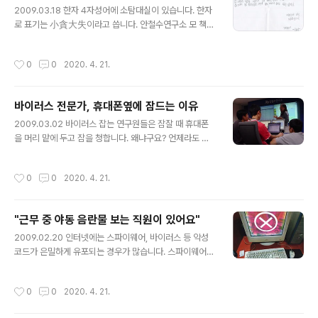
난처한 경우가 있다. 물론 직원이 운전하고 안철수 사장이
2009.03.18 한자 4자성어에 소탐대실이 있습니다. 한자
조수석이나 뒤좌석에 타는 경우도 있다. 그 직원이 운전을
로 표기는 小貪大失이라고 씁니다. 안철수연구소 모 책임
어느정도 할 줄 알아야 하는 경우다. 사실 필자는 운전을 잘
연구원의 아이가 요즘 한자 공부를 하고 있습니다. 소탐대
하지 못한다. 장롱 면허증에 가깝다. 1년에도 몇번 운전하
실 한자 공부와 관련한 재밌는 이야기가 사내 자유게시판
작성시간
0
0
2020. 4. 21.
지 않는다. 버..
에 올라왔는데 소개합니다. 올해 초등학교 1학년에 들어간
준성입니다. 아빠와 함께 한자 공부를 하는데 그 날의 주제
는 '소탐대실'이었습니다. 아빠는 소탐대실이란 '작은 것에
바이러스 전문가, 휴대폰옆에 잠드는 이유
눈이 멀어 큰 것을 잃는다'는 뜻이라고 알려주었습니다. 그
글 내용
리고 준성이는 4자 성어 '소탐대실'에 대한 예문을 혼자 만
2009.03.02 바이러스 잡는 연구원들은 잠잘 때 휴대폰
들었습니다. 준성이가 만든 소탐대실에 대한 예문을 본 아
을 머리 맡에 두고 잠을 청합니다. 왜냐구요? 언제라도 긴
빠는 깜짝 놀랐습니다. 알기쉽게 정곡을 찌르면서도 재미
급 비상 상황이 발생하면 회사의 연락을 받고 출동해야 하
있는 천재 아이의 예문 설명이었습니다. (소탐대실 : 준성이
기 때문입니다. 바이러스를 포함한 악성코드는 24시간 36
작성시간
0
0
2020. 4. 21.
가 만든 예문) (1) 차에서 ..
5일 시도때도 없이 발생합니다. 사람들에게 피해를 주고
확산이 빠른 놈은 발생 또는 발견 즉시 아주 신속히 처리를
해야 합니다. "미팅 중인데 회사로 돌아오라구요?" 어느 토
"근무 중 야동 음란물 보는 직원이 있어요"
요일 오후, 차 연구원은 휴대폰 한통을 받았습니다. 회사로
글 내용
부터 긴급 전화였습니다. 팀장은 개인 일정에 상관없이 전
2009.02.20 인터넷에는 스파이웨어, 바이러스 등 악성
원 모두 회사로 돌아와야 한다는 것입니다. 차 연구원은 당
코드가 은밀하게 유포되는 경우가 많습니다. 스파이웨어와
시 주말을 맞아 모처럼 아리따운 여성과 미팅 중이었는데
같은 악성코드를 탐지하기 위해 안철수연구소 연구원들 중
소용없었습니다. 미팅은 다음에도 할 수 있지만 지금 당장
에는 본의아니게 오해를 받는 경우가 발생하기도 합니다.
작성시간
0
0
2020. 4. 21.
바이러스 문제는 해결하지 못..
이 글을 실제 있었던 실화를 바탕으로 한 내용입니다. "근
무 중 야동이나 음란물을 보는 직원이 있어요." "회사에서