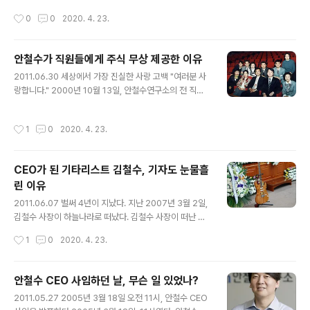
업의 도전을 받으며, 동시에 이를 뛰어넘어 해외로 나아가
이다. V3는 1988년 6월, 당시 의대생이던 안철수 박사가
작성시간
0
0
2020. 4. 23.
는 원동력도 이런 노력이 바탕이 되었다. 1988년부터 쌓
개발했다. 그 다음으로 오래된 소프트웨어는 한컴(한글과
인 V3의 기술..
컴퓨터)의 '한/글'이다. 한/글은 1989년 개발됐으니 V3 보
다 1년 후에 탄생했다. 국내 소프트웨어의 잔혹한(?) 역사
안철수가 직원들에게 주식 무상 제공한 이유
를 보면 수많은 제품이 개발됐고 또 사라져 갔다. 그러나 V
글 내용
2011.06.30 세상에서 가장 진실한 사랑 고백 "여러분 사
3와 한/글은 우리나라 소프트웨어의 자존심으로 자리잡고
랑합니다." 2000년 10월 13일, 안철수연구소의 전 직원
있다. 무엇보다 의미있는 것은 V3 백신은 사이버 국력을
이 모인 자리였다. 당시 안철수 사장(현 서울대 융합과학기
상징하는 정보보안 소프트웨어이고, 한/글은 자국의 언어
술대학원장)는 전혀 예상치 못했던 말을 슬그머니 꺼냈다.
를 대표하는 워드 프로세서라는 점이다. 국가적으로 필수
작성시간
1
0
2020. 4. 23.
순간, 직원들은 뜻밖의 말에 잠시 할 말을 잊었다. 더러는
적인 소프트웨어를 자국의 순수 기술로 개발해 국민들이
잘못 들은 것이 아닌가 해서 주변을 두리번거리기도 했다.
사용하고 있다는 것은 자..
그 무렵 삼성동 삼화빌딩에 위치했던 안철수연구소는 120
CEO가 된 기타리스트 김철수, 기자도 눈물흘
여명을 수용할 만한 공간이 없었다. 그래서 전 직원이 함께
린 이유
모일 때 마다 근처 다른 회사의 대회의실을 빌려 쓰곤 했다.
글 내용
그 날도 부근 다른 대회의실에 전 직원이 모여 있었다. 사랑
2011.06.07 벌써 4년이 지났다. 지난 2007년 3월 2일,
하는 여러분께 고합니다 공교롭게도, 이 날은 13일의 금요
김철수 사장이 하늘나라로 떠났다. 김철수 사장이 떠난 자
일이었다. 식순이 이어졌다. 마지막으로 단상에 오른 안철
리에는 'CEO가 되어버린 기타리스트를 보냅니다'라는 조
작성시간
1
0
2020. 4. 23.
수 사장이 ..
화가 남겨져 있었다. 3월 2일, 새벽 3시에 울린 전화 한통..
그 날 새벽 3시경이었다. 필자의 집으로 전화가 울렸다. 순
간 눈을 떴다. 김철수 사장이 운명했다는 소식이었다. 순간
안철수 CEO 사임하던 날, 무슨 일 있었나?
멍했다. 우두커니 거실에 앉아 있었다. 김철수 사장에 대한
글 내용
2011.05.27 2005년 3월 18일 오전 11시, 안철수 CEO
추억이 파노라마처럼 스쳐지나갔다. 새벽 5시경, 택시를