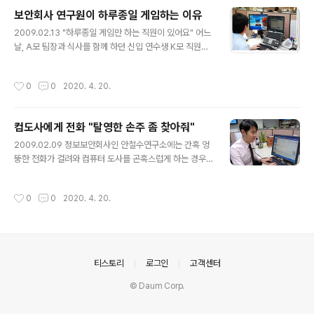
일을 하지않고 음란물을 보는 직원이 있다는 것은 문제가
보안회사 연구원이 하루종일 게임하는 이유
있어요." 어느날 C모 ASEC(시큐리티대응센터) 센터장에
글 내용
게 K모 여직원으로부터 항의 메일이 들어왔습니다. 센터장
2009.02.13 "하루종일 게임만 하는 직원이 있어요" 어느
은 K여직원에게 별도로 소상히 자초지종을 들었습니다. 센
날, A모 팀장과 식사를 함께 하던 신입 연수생 K모 직원은
터장은 K여직원을 이야기를 듣고나서 뭔가 오해가 있다는
조금 불만인 표정으로 이야기를 꺼냈습니다. "어느 부서,
것을 알았습니다. K여직원은 사실 ASEC의 업무에 대해
누구인지 아세요?" A 팀장이 질문에 K 직원은 계속 이야기
작성시간
0
0
2020. 4. 20.
자세히 모르는 신입이었습니다. 센터장..
를 했습니다. "10층 구석에 있는 팀인데 지나가다 보면 매
일 게임만 하는 거예요. 우리 팀은 하루 종일 잠도 못자고
바이러스 잡느라고 전쟁인데 저 팀은 게임하고 놀고 있는
컴도사에게 전화 "탈영한 손주 좀 찾아줘"
것 같아요." K 직원의 이야기를 다 듣고 난, A모 팀장이 미
글 내용
소를 보이며 답변을 했습니다. "그러니까, 그 팀은 게임보
2009.02.09 정보보안회사인 안철수연구소에는 간혹 엉
안팀이라고 해요. 온라임게임을 해킹하는 공격으로부터 방
뚱한 전화가 걸려와 컴퓨터 도사를 곤혹스럽게 하는 경우
어를 해주는 역할을 하는 것이지요. 게임이나 게임 해킹툴
가 있습니다. 에피소드 1 "쩌그...뭐시냐...그러니께 탈영을
을 알아야 해킹 공격을 막을 수 있는 연구개발을 할 수 있으
했당께. 내 손주가. 어서 찾아주소!" 짙은 사투리에 숨넘어
작성시간
0
0
2020. 4. 20.
니까 게임..
갈 듯한 할머니의 전화를 받은 안철수연구소 고객상담원은
한동안 말을 잇지 못했습니다. 잘못 걸려온 전화임을 직감
한 상담원은 할머니에게 어찌된 영문인지 차근차근 물었습
니다. "아, 마을 이장이 안 그럽디요. 여그에 신고하면 다 해
결된다꼬." 그 마을 이장의 아들은 V3 백신 정품 사용자였
의안내
티스토리
로그인
고객센터
는데, 컴퓨터를 사용하다 무슨 문제가 생겼다 하면 안철수
연구소에 전화를 걸어 해결하고 했다고 합니다. 마침 할머
© Daum Corp.
니가 군대에서 탈영한 손자때문에 노심초사하는 것이 안쓰
러웠던 마을 이장은 아들의 ..