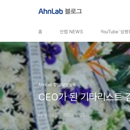
본문 바로가기
홈
안랩 NEWS
YouTube '삼
AhnLab 칼럼/보안실록
CEO가 된 기타리스트 
by 보안세상
2020. 4. 23.