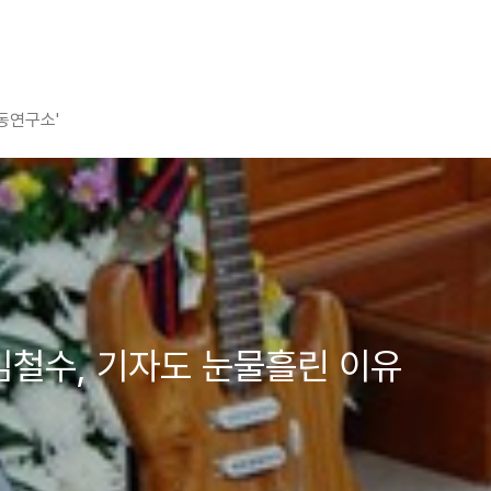
평동연구소'
김철수, 기자도 눈물흘린 이유