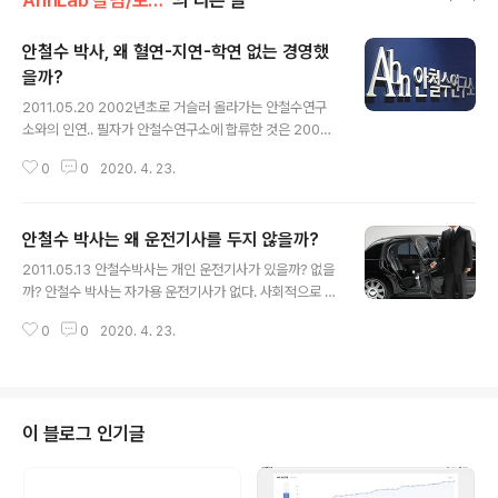
AhnLab 칼럼/보안실록
의 다른 글
안철수 박사, 왜 혈연-지연-학연 없는 경영했
을까?
글 내용
2011.05.20 2002년초로 거슬러 올라가는 안철수연구
소와의 인연.. 필자가 안철수연구소에 합류한 것은 2002
년 1월이다. 국내 굴지의 대기업에 다니다 갑자기 벤처기업
0
0
2020. 4. 23.
으로 옮긴다고 하자 가족들은 반대했다. 그도 그럴 것이 당
시 벤처산업은 벤처거품이 꺼진 후 벤처비리와 게이트로
최악의 상황이었다. 그리고 필자가 당시 대기업 과장으로
안철수 박사는 왜 운전기사를 두지 않을까?
서 탄탄대로였던 시기라 작은 벤처기업으로 전직을 걱정하
글 내용
는 시선이 많았다. 잠시 면접 당시로 돌아가 본다. 대기업에
2011.05.13 안철수박사는 개인 운전기사가 있을까? 없을
서 열심히 근무 중인데 낯선 헤드헌터 사장에게 전화가 왔
까? 안철수 박사는 자가용 운전기사가 없다. 사회적으로 저
다. 전혀 모르는 분이었다. 전화를 끊으려 하자 '안철수연구
명한 인사라는 점을 감안하면 의아한 일이다. 왜 그럴까?
소'에서 사람을 채용한다며 면접이라도 봐달라고 부탁을
0
0
2020. 4. 23.
돈이 없어서도 아닐텐데.... 그 이유에 대해 알아보기로 한
했다. 회사 이름을 듣고 속으로 나도 회사에 대해 면접을 거
다. 안철수 박사는 CEO 시절에도 운전기사를 두지 않았다.
꾸로 볼까 생각이 들었다. 당돌한 ..
직접 자가용을 운전했다. 유명 기업 CEO가 운전기사도 없
다는 것은 일반 상식으로는 드문 경우이다. 그런데 안철수
사장이 직접 운전을 하는 자가용을 타는 직원의 입장에서
이 블로그 인기글
난처한 경우가 있다. 물론 직원이 운전하고 안철수 사장이
조수석이나 뒤좌석에 타는 경우도 있다. 그 직원이 운전을
어느정도 할 줄 알아야 하는 경우다. 사실 필자는 운전을 잘