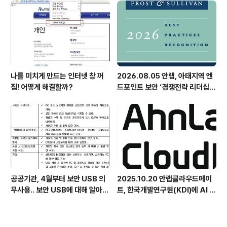
나를 미치게 만드는 인터넷 창 꺼
2026.08.05 안랩, 아태지역 엔
짐! 어떻게 해결할까?
드포인트 보안 ‘경쟁전략 리더십’
첫 선정
공공기관, 4월부터 보안 USB 의
2025.10.20 안랩클라우드메이
무사용.. 보안 USB에 대해 알아봅
트, 한국개발연구원(KDI)에 AI 어
시다
시스턴트 구축 지원 플랫폼 '애크
미아이(ACMEi)' 및 생성형 AI 데
이터 보안 솔루션 '시큐어브리지