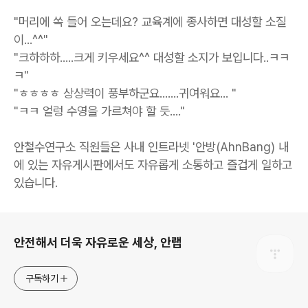
"머리에 쏙 들어 오는데요? 교육계에 종사하면 대성할 소질
이...^^"
"크하하하.....크게 키우세요^^ 대성할 소지가 보입니다..ㅋㅋ
ㅋ"
"ㅎㅎㅎㅎ 상상력이 풍부하군요.......귀여워요... "
"ㅋㅋ 얼렁 수영을 가르쳐야 할 듯...."
안철수연구소 직원들은 사내 인트라넷 '안방(AhnBang) 내
에 있는 자유게시판에서도 자유롭게 소통하고 즐겁게 일하고
있습니다.
로그 정보
안전해서 더욱 자유로운 세상, 안랩
구독하기