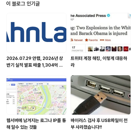
있어요." 어느날 C모 ASEC(시큐리티대응센터) 센터장에
이 블로그 인기글
게 K모 여직원으로부터 항의 메일이 들어왔습니다. 센터장
은 K여직원에게 별도로 소상히 자초지종을 들었습니다. 센
터장은 K여직원을 이야기를 듣고나서 뭔가 오해가 있다는
것을 알았습니다. K여직원은 사실 ASEC의 업무에 대해
자세히 모르는 신입이었습니다. 센터장..
2026.07.29 안랩, 2026년 상
트위터 계정 해킹, 이렇게 대응하
반기 실적 발표 매출 1,304억 원,
라
영업이익 73억 원 기록
웹서버에 남겨지는 로그나 IP를 통
바이러스 검사 후 USB파일이 전
해 알수 있는 것들
부 사라졌습니다!!