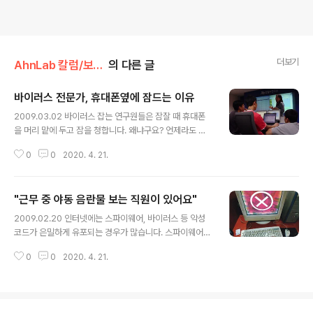
더보기
AhnLab 칼럼/보안실록
의 다른 글
바이러스 전문가, 휴대폰옆에 잠드는 이유
글 내용
2009.03.02 바이러스 잡는 연구원들은 잠잘 때 휴대폰
을 머리 맡에 두고 잠을 청합니다. 왜냐구요? 언제라도 긴
급 비상 상황이 발생하면 회사의 연락을 받고 출동해야 하
0
0
2020. 4. 21.
기 때문입니다. 바이러스를 포함한 악성코드는 24시간 36
5일 시도때도 없이 발생합니다. 사람들에게 피해를 주고
확산이 빠른 놈은 발생 또는 발견 즉시 아주 신속히 처리를
"근무 중 야동 음란물 보는 직원이 있어요"
해야 합니다. "미팅 중인데 회사로 돌아오라구요?" 어느 토
글 내용
요일 오후, 차 연구원은 휴대폰 한통을 받았습니다. 회사로
2009.02.20 인터넷에는 스파이웨어, 바이러스 등 악성
부터 긴급 전화였습니다. 팀장은 개인 일정에 상관없이 전
코드가 은밀하게 유포되는 경우가 많습니다. 스파이웨어와
원 모두 회사로 돌아와야 한다는 것입니다. 차 연구원은 당
같은 악성코드를 탐지하기 위해 안철수연구소 연구원들 중
시 주말을 맞아 모처럼 아리따운 여성과 미팅 중이었는데
0
0
2020. 4. 21.
에는 본의아니게 오해를 받는 경우가 발생하기도 합니다.
소용없었습니다. 미팅은 다음에도 할 수 있지만 지금 당장
이 글을 실제 있었던 실화를 바탕으로 한 내용입니다. "근
바이러스 문제는 해결하지 못..
무 중 야동이나 음란물을 보는 직원이 있어요." "회사에서
일을 하지않고 음란물을 보는 직원이 있다는 것은 문제가