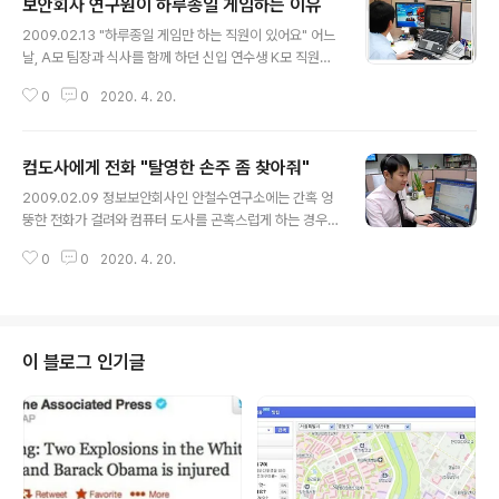
보안회사 연구원이 하루종일 게임하는 이유
글 내용
2009.02.13 "하루종일 게임만 하는 직원이 있어요" 어느
날, A모 팀장과 식사를 함께 하던 신입 연수생 K모 직원은
조금 불만인 표정으로 이야기를 꺼냈습니다. "어느 부서,
0
0
2020. 4. 20.
누구인지 아세요?" A 팀장이 질문에 K 직원은 계속 이야기
를 했습니다. "10층 구석에 있는 팀인데 지나가다 보면 매
일 게임만 하는 거예요. 우리 팀은 하루 종일 잠도 못자고
컴도사에게 전화 "탈영한 손주 좀 찾아줘"
바이러스 잡느라고 전쟁인데 저 팀은 게임하고 놀고 있는
글 내용
것 같아요." K 직원의 이야기를 다 듣고 난, A모 팀장이 미
2009.02.09 정보보안회사인 안철수연구소에는 간혹 엉
소를 보이며 답변을 했습니다. "그러니까, 그 팀은 게임보
뚱한 전화가 걸려와 컴퓨터 도사를 곤혹스럽게 하는 경우
안팀이라고 해요. 온라임게임을 해킹하는 공격으로부터 방
가 있습니다. 에피소드 1 "쩌그...뭐시냐...그러니께 탈영을
어를 해주는 역할을 하는 것이지요. 게임이나 게임 해킹툴
0
0
2020. 4. 20.
했당께. 내 손주가. 어서 찾아주소!" 짙은 사투리에 숨넘어
을 알아야 해킹 공격을 막을 수 있는 연구개발을 할 수 있으
갈 듯한 할머니의 전화를 받은 안철수연구소 고객상담원은
니까 게임..
한동안 말을 잇지 못했습니다. 잘못 걸려온 전화임을 직감
한 상담원은 할머니에게 어찌된 영문인지 차근차근 물었습
니다. "아, 마을 이장이 안 그럽디요. 여그에 신고하면 다 해
이 블로그 인기글
결된다꼬." 그 마을 이장의 아들은 V3 백신 정품 사용자였
는데, 컴퓨터를 사용하다 무슨 문제가 생겼다 하면 안철수
연구소에 전화를 걸어 해결하고 했다고 합니다. 마침 할머
니가 군대에서 탈영한 손자때문에 노심초사하는 것이 안쓰
러웠던 마을 이장은 아들의 ..