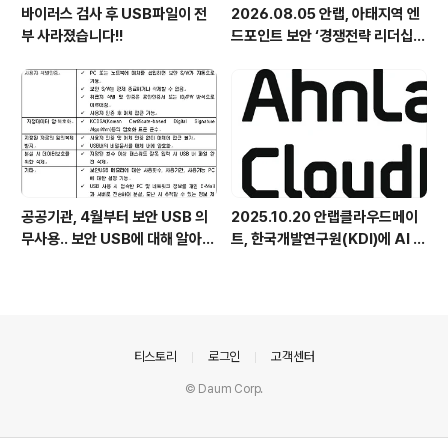
바이러스 검사 후 USB파일이 전
2026.08.05 안랩, 아태지역 엔
부 사라졌습니다!!
드포인트 보안 ‘경쟁전략 리더십’
첫 선정
공공기관, 4월부터 보안 USB 의
2025.10.20 안랩클라우드메이
무사용.. 보안 USB에 대해 알아봅
트, 한국개발연구원(KDI)에 AI 어
시다
시스턴트 구축 지원 플랫폼 '애크
미아이(ACMEi)' 및 생성형 AI 데
이터 보안 솔루션 '시큐어브리지
(SecureBridge)' 공급
의안내
티스토리
로그인
고객센터
© Daum Corp.