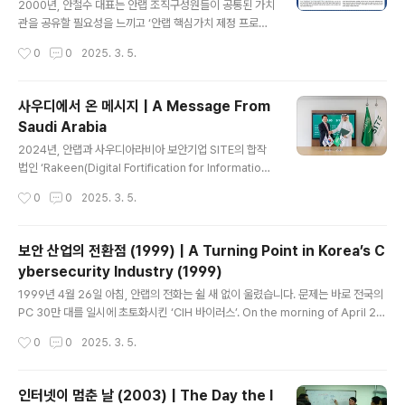
s) instead of Pepero (similar to Po..
2000년, 안철수 대표는 안랩 조직구성원들이 공통된 가치
관을 공유할 필요성을 느끼고 ‘안랩 핵심가치 제정 프로젝
트‘를 시작했습니다. In 2000, AhnLab’s founder Dr.
작성시간
0
0
2025. 3. 5.
Ahn Cheol-soo felt the need for all employees t
o share common values, so he kicked off the ini
tiative to define AhnLab’s core values. 전 직원을
사우디에서 온 메시지 | A Message From
대상으로 한 ‘핵심가치의 필요성과 제정에 관한 교육’ 그리
Saudi Arabia
고 ‘성공하는 기업들의 8가지 습관‘의 권장도서 배포, 워크
글 내용
숍 진행···. 긴 사전작업 끝에 안랩 직원들의 생각과 행동이
2024년, 안랩과 사우디아라비아 보안기업 SITE의 합작
세 가지 핵심가치인 ‘자기개발’, ‘상호존중‘, ‘고객만족’으로
법인 ‘Rakeen(Digital Fortification for Information
명문화되었습니다. Durin..
Technology Company)’이 설립되며 글로벌 사업 확장
작성시간
0
0
2025. 3. 5.
의 중요한 이정표가 세워졌습니다. In 2024, AhnLab re
ached a major milestone in global expansion by
establishing "Rakeen (Digital Fortification for Inf
보안 산업의 전환점 (1999) | A Turning Point in Korea’s C
ormation Technology Company)," a joint ventur
ybersecurity Industry (1999)
e between AhnLab and the Saudi Arabian cyber
글 내용
security company SITE. 그 시작은 2023년 봄, 해외
1999년 4월 26일 아침, 안랩의 전화는 쉴 새 없이 울렸습니다. 문제는 바로 전국의
컨설팅사로부터 받은 소셜미디..
PC 30만 대를 일시에 초토화시킨 ‘CIH 바이러스’. On the morning of April 26,
1999, AhnLab's phones rang off the hook. The cause was the "CIH vir
작성시간
0
0
2025. 3. 5.
us", which instantly crippled over 300,000 PCs across Korea. 안랩은
사고 발생 전부터 일찍이 CIH 바이러스에 대비해야 한다고 언론에 발표했지만, 당시
컴퓨터 보안에 대한 인식이 낮았던 탓에 크게 주목받지 못했습니다. Even before t
인터넷이 멈춘 날 (2003) | The Day the I
he incident, AhnLab had publicly warned about the need to..