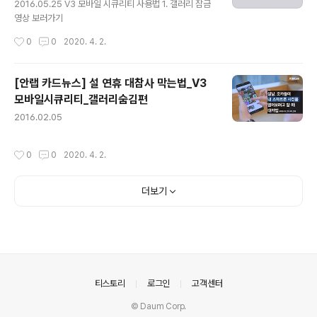
rosoftware editorial team, starting that August.
2016.05.25 V3 모바일 시큐리티 사용법 1. 갤러리 잠금
사용자들이 바이러스 샘플이 담긴 플..
영상 보러가기
작성시간
0
0
2020. 4. 2.
[안랩 카드뉴스] 설 연휴 대참사 막는법_V3
모바일시큐리티_갤러리숨김편
글 내용
2016.02.05
작성시간
0
0
2020. 4. 2.
더보기
의안내
티스토리
로그인
고객센터
© Daum Corp.