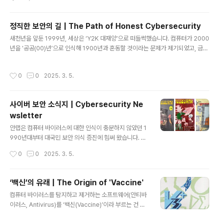
안철수’의 고뇌가 있었습니다. AhnLab has a special tr
adition: once a year, around our anniversary, all
employees gather for a group photo. But this tr
정직한 보안의 길 | The Path of Honest Cybersecurity
adition didn't start until 1999 — four years after t
글 내용
새천년을 앞둔 1999년, 세상은 ‘Y2K 대재앙’으로 떠들썩했습니다. 컴퓨터가 2000
he company was founded — due to the deep c
년을 ’공공(00)년’으로 인식해 1900년과 혼동할 것이라는 문제가 제기되었고, 금융
oncerns of CEO Ahn Cheol-soo as he took the fi
·교통·통신 등 주요 시스템이 치명적인 오류를 일으킬 것이라는 공포가 확산되었습니
rst steps in leading..
다. As the new millennium approached in 1999, the world was abuzz
작성시간
0
0
2025. 3. 5.
with the “Y2K bug.” There was widespread fear that computers woul
d recognize the year 2000 as "00,"confusing it with 1900. This spark
ed panic that key systems in finance, transportation and t..
사이버 보안 소식지 | Cybersecurity Ne
wsletter
글 내용
안랩은 컴퓨터 바이러스에 대한 인식이 충분하지 않았던 1
990년대부터 대국민 보안 의식 증진에 힘써 왔습니다. 소
프트웨어 불법 복제가 만연하던 시기에 정품 소프트웨어
작성시간
0
0
2025. 3. 5.
사용의 중요성을 알리는가 하면, 보안 소식지 를 격월 발행
한 것이 그 예시입니다. Since the 1990s — when co
mputer viruses were not widely understood —
‘백신’의 유래 | The Origin of 'Vaccine'
AhnLab has been dedicated to raising public aw
글 내용
컴퓨터 바이러스를 탐지하고 제거하는 소프트웨어(안티바
areness about cybersecurity in Korea. For insta
이러스, Antivirus)를 ‘백신(Vaccine)’이라 부르는 건 우
nce, during a time when software piracy was wi
리나라만의 독특한 표현입니다.In Korea, people call a
despread, we actively promoted the importanc