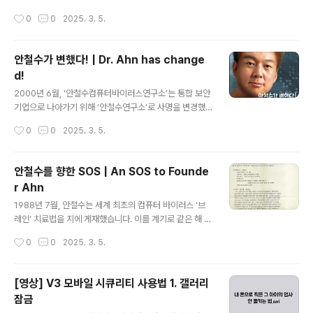
ntivirus (software that detects and removes co
e of us..
작성시간
0
0
2025. 3. 5.
mputer viruses) a "Vaccine" program. 1988년 의
대 박사 과정에 있었던 안철수 창업자가 컴퓨터 바이러스
‘브레인’을 ‘치료’하기 위해 개발한 국내 최초의 안티바이러
안철수가 변했다! | Dr. Ahn has change
스 프로그램에 ‘백신’이라는 이름을 붙인 것에서 비롯되어,
d!
훗날 이 표현이 굳어진 것입니다. This term originated
글 내용
in 1988, when our founder Dr. Ahn Cheol-soo, th
2000년 6월, ‘안철수컴퓨터바이러스연구소’는 통합 보안
en a medical Ph...
기업으로 나아가기 위해 ‘안철수연구소’로 사명을 변경했
습니다. In June 2000, "Dr. Ahn’s Anti-Virus Labor
작성시간
0
0
2025. 3. 5.
atories" changed its name to “AhnLab (In Korea
n: 안철수연구소, Dr.Ahn’s Laboratories)” to becom
e a comprehensive cybersecurity company. 새
안철수를 향한 SOS | An SOS to Founde
로운 이름을 알리기 위한 광고를 기획하던 안철수연구소의
r Ahn
홍보 실무진들은 안철수에게 파격적인 제안을 하게 됩니
글 내용
다.바로, 무지개색 삐죽 머리를 한 안철수가 광고 포스터에
1988년 7월, 안철수는 세계 최초의 컴퓨터 바이러스 ‘브
전면 등장하는 것.Planning an advertisement to pro
레인‘ 치료법을 지에 게재했습니다. 이를 계기로 같은 해 8
mote the new name, the..
월부터는 마이크로소프트웨어 취재부와 함께 ‘바이러스 방
작성시간
0
0
2025. 3. 5.
역 센터’를 운영하게 됩니다. In July 1988, Founder Ah
n Cheol-soo published a treatment for "Brain," t
he world’s first computer virus, in Microsoftwar
[영상] V3 모바일 시큐리티 사용법 1. 갤러리
e> magazine. This led him to operate the "Virus
잠금
Prevention Center" in collaboration with the Mic
글 내용