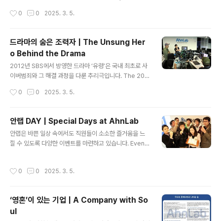
asion that comes once a year—AhnLab’s Anniv
작성시간
0
0
2025. 3. 5.
ersary. 안랩이 생일을 기념하는 방식은 매년 조금씩 달라
지지만, 변하지 않는 두 가지가 있습니다. 바로 단체 사진
촬영과 헌혈 캠페인입니다. While the way AhnLab cel
드라마의 숨은 조력자 | The Unsung Her
ebrates its birthday may vary slightly each year,
o Behind the Drama
two traditions remain constant: a group photo a
글 내용
nd a blood drive. 안랩의 단체 사진은 단순한 기념 사진
2012년 SBS에서 방영한 드라마 ‘유령’은 국내 최초로 사
이 아닙니다. 창립 초기부터 모든 직원이 한자리에 모여 사
이버범죄와 그 해결 과정을 다룬 추리극입니다. The 201
진을 찍으며..
2 SBS drama "Ghost" was the first Korean crime
작성시간
0
0
2025. 3. 5.
series to focus on cybercrime. 극 중 사이버수사대
가 노트북 하드디스크를 복사하고 포렌식 장비를 활용해
피해자의 인터넷 검색 기록을 분석하는 장면들은 일반 시
안랩 DAY | Special Days at AhnLab
청자에게 다소 낯설게 느껴질 수 있는데요. 이를 보다 사실
글 내용
안랩은 바쁜 일상 속에서도 직원들이 소소한 즐거움을 느
적이고 쉽게 전달하기 위해 안랩의 보안 전문가들이 자문
낄 수 있도록 다양한 이벤트를 마련하고 있습니다. Even a
을 제공했습니다. The scenes in the drama, where t
midst busy schedules, AhnLab makes sure its e
he cyber investigation team copies the victims’
mployees enjoy little moments of joy through v
laptop hard drives and uses fo..
작성시간
0
0
2025. 3. 5.
arious fun events. 가래떡데이의 원조는 우리! We’re t
he Original Creator of "Garaetteok Day!" 11월 11
일, 빼빼로 대신 가래떡을 나누는 문화가 안랩에서 시작되
‘영혼’이 있는 기업 | A Company with So
었다는 사실, 알고 계셨나요? Did you know that the tr
ul
adition of sharing garaetteok (Korean rice cake
글 내용