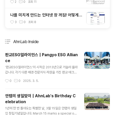
안 USB에 대해 알아봅시다
2
0
조회
11
나를 미치게 만드는 인터넷 창 꺼짐! 어떻게
해결할까?
3
0
조회
8
AhnLab Inside
분류 전체보기
주요 글 목록
판교ESG얼라이언스 | Pangyo ESG Allian
ce
글 내용
‘판교ESG얼라이언스’의 시작은 2013년으로 거슬러 올라
갑니다. 각기 다른 배경·전문지식·자원을 가진 판교 테크노
밸리 입주사들이 지역사회의 다양한 문제를 해결하기 위해
작성시간
0
0
2025. 3. 5.
모여 최초의 지역 기반 사회공헌 공동체 ‘판교CSR얼라이
언스’가 탄생했습니다. The origin of the "Pangyo ES
G Alliance" dates back to 2013. Companies loca
안랩의 생일맞이 | AhnLab's Birthday C
ted in Pangyo Techno Valley, each with diverse
elebration
backgrounds, expertise and resources, came t
글 내용
ogether to address various local community iss
1년에 한 번 돌아오는 특별한 날, 3월 15일은 안랩의 생일
ues. This collaboration led to the birth of the ..
인 창립기념일입니다. March 15 marks a special occ