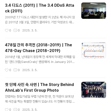
ligence Service and Korea Internet & Security A
3.4 디도스 (2011) | The 3.4 DDoS Atta
gency(KISA). The news was critical: key instituti
ck (2011)
ons and major companies, including the Blue Ho
글 내용
use(the office of the President), were under ma
2009년 7.7 디도스 대란이 발생한 지 2년도 채 지나지 않
ssive DDoS attacks. ..
은 2011년 3월 3일, 안랩의 클라우드 기반 악성코드 대응
기술 ‘안랩 스마트 디펜스(ASD)’는 의심스러운 파일을 탐
작성시간
0
0
2025. 3. 5.
지했습니다. On March 3, 2011, less than two years
after the 7.7 DDoS incident in 2009, AhnLab’s cl
oud-based malware response system, AhnLab
478일 간의 추격전 (2018~2019) | The
Smart Defense (ASD), detected a suspicious fil
478-Day Chase (2018~2019)
e. 정밀 분석 결과, 파일의 정체는 디도스 공격을 유발하는
글 내용
악성코드. 안랩은 국가정보원과 방송통신위원회, 한국인터
2018년 1월, 난데없이 등장해 전 세계에 막대한 피해를 입
넷진흥원과 정보를 공유하고 즉각 대응에 나섰습니다. A t
힌 ‘갠드크랩(GandCrab)‘ 랜섬웨어. In January 2018,
horough analysis ..
a new ransomware named "GandCrab" suddenl
작성시간
0
0
2025. 3. 5.
y emerged and caused immense damage worl
dwide. 안랩은 곧바로 파일 암호화를 방해해 갠드크랩의
동작을 막는 도구인 ‘킬 스위치’를 배포했습니다. ‘킬 스위
첫 단체 사진 속 사연 | The Story Behind
치‘ 공개 이후 불과 3일 뒤 발견된 갠드크랩 샘플에서는 안
AhnLab's First Group Photo
랩을 향한 욕설이 발견되었습니다. AhnLab responded
글 내용
immediately by releasing a "Kill Switch"—a tool
안랩에는 창립기념일 무렵 1년에 한 번, 전 직원이 모여 단
designed to disrupt GandCrab's file encryption
체 사진을 찍는 특별한 전통이 있습니다. 이 전통이 창립 4
and stop i..
년 뒤인 1999년에야 시작된 데에는 ‘첫 걸음을 떼는 CEO
작성시간
0
0
2025. 3. 5.