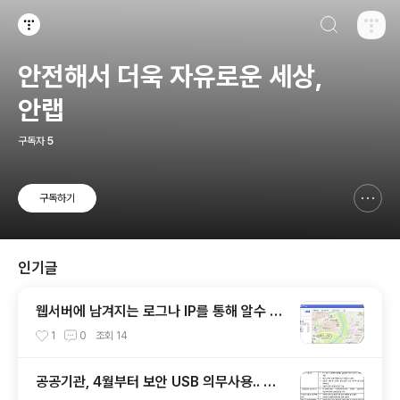
검색하기
티스토리
안전해서 더욱 자유로운 세상,
안랩
구독자
5
구독하기
신고하기 레이어
열기
인기글
웹서버에 남겨지는 로그나 IP를 통해 알수 있
는 것들
1
0
조회
14
공공기관, 4월부터 보안 USB 의무사용.. 보