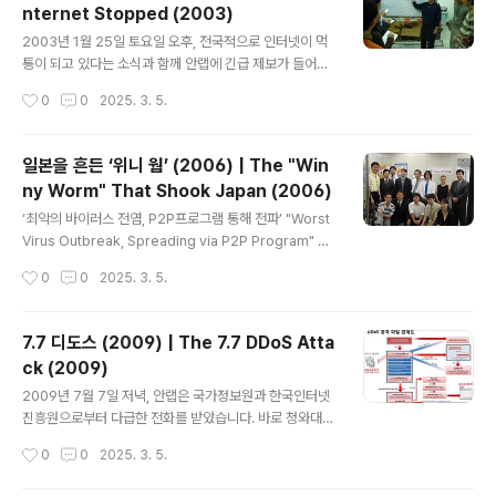
nternet Stopped (2003)
글 내용
2003년 1월 25일 토요일 오후, 전국적으로 인터넷이 먹
통이 되고 있다는 소식과 함께 안랩에 긴급 제보가 들어왔
습니다. 바로 MS-SQL 서버가 ‘이상 패킷’을 뿌리고 있다
작성시간
0
0
2025. 3. 5.
는 제보였습니다. 안랩의 보안 전문가들은 즉시 KIDC(인
터넷데이터센터)로 달려가 조사에 착수했고, 몇 시간 만에
원인이 신종 웜바이러스인 ‘SQL 슬래머(Worm.SQL.Sla
일본을 흔든 ‘위니 웜’ (2006) | The "Win
mmer)’임을 밝혀냈습니다. On the afternoon of Jan
ny Worm" That Shook Japan (2006)
uary 25, 2003, Ahnlab received an urgent repor
글 내용
t as news spread that internet was down across
‘최악의 바이러스 전염, P2P프로그램 통해 전파’ "Worst
the country. The report indicated that MS-SQL s
Virus Outbreak, Spreading via P2P Program" 20
ervers were sending ..
06년 2월, 일본에서는 인기 파일공유프로그램(P2P) ‘위
작성시간
0
0
2025. 3. 5.
니(Winny)’를 이용해 전파되는 ‘위니 웜’이 기승을 부리며
정보 유출 사고가 속출했습니다. 위니 웜이 일반인의 개인
적인 사진부터 주요 정부 기관의 기밀 자료에 이르는 PC
7.7 디도스 (2009) | The 7.7 DDoS Atta
내 데이터를 불특정 다수가 접근할 수 있는 P2P 공유 네트
ck (2009)
워크에 유출한 것입니다.In February 2006, Japan fac
글 내용
ed a wave of data breaches caused by the “Win
2009년 7월 7일 저녁, 안랩은 국가정보원과 한국인터넷
ny Worm,” a virus that spread through the popul
진흥원으로부터 다급한 전화를 받았습니다. 바로 청와대를
ar file-sharing prog..
포함한 국내 주요 기관과 기업이 대규모 디도스 공격을 받
작성시간
0
0
2025. 3. 5.
았다는 것. On the evening of July 7, 2009, AhnLab
received urgent calls from Korea's National Intel