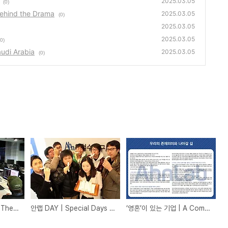
2025.03.05
(0)
ind the Drama
2025.03.05
(0)
2025.03.05
2025.03.05
(0)
di Arabia
2025.03.05
(0)
드라마의 숨은 조력자 | The Unsung Hero Behind the Drama
안랩 DAY | Special Days at AhnLab
‘영혼’이 있는 기업 | A Company with Soul