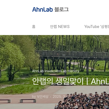
본문 바로가기
홈
안랩 NEWS
YouTube '삼
AhnLab Inside/AhnLab History
안랩의 생일맞이 | AhnLab'
by 보안세상
2025. 3. 5.