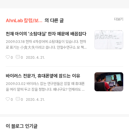
더보기
AhnLab 칼럼/보안실록
의 다른 글
천재 아이의 '소탐대실' 한자 예문에 배꼽잡다
글 내용
2009.03.18 한자 4자성어에 소탐대실이 있습니다. 한자
로 표기는 小貪大失이라고 씁니다. 안철수연구소 모 책임
연구원의 아이가 요즘 한자 공부를 하고 있습니다. 소탐대
0
0
2020. 4. 21.
실 한자 공부와 관련한 재밌는 이야기가 사내 자유게시판
에 올라왔는데 소개합니다. 올해 초등학교 1학년에 들어간
준성입니다. 아빠와 함께 한자 공부를 하는데 그 날의 주제
바이러스 전문가, 휴대폰옆에 잠드는 이유
는 '소탐대실'이었습니다. 아빠는 소탐대실이란 '작은 것에
글 내용
눈이 멀어 큰 것을 잃는다'는 뜻이라고 알려주었습니다. 그
2009.03.02 바이러스 잡는 연구원들은 잠잘 때 휴대폰
리고 준성이는 4자 성어 '소탐대실'에 대한 예문을 혼자 만
을 머리 맡에 두고 잠을 청합니다. 왜냐구요? 언제라도 긴
들었습니다. 준성이가 만든 소탐대실에 대한 예문을 본 아
급 비상 상황이 발생하면 회사의 연락을 받고 출동해야 하
빠는 깜짝 놀랐습니다. 알기쉽게 정곡을 찌르면서도 재미
0
0
2020. 4. 21.
기 때문입니다. 바이러스를 포함한 악성코드는 24시간 36
있는 천재 아이의 예문 설명이었습니다. (소탐대실 : 준성이
5일 시도때도 없이 발생합니다. 사람들에게 피해를 주고
가 만든 예문) (1) 차에서 ..
확산이 빠른 놈은 발생 또는 발견 즉시 아주 신속히 처리를
해야 합니다. "미팅 중인데 회사로 돌아오라구요?" 어느 토
요일 오후, 차 연구원은 휴대폰 한통을 받았습니다. 회사로
이 블로그 인기글