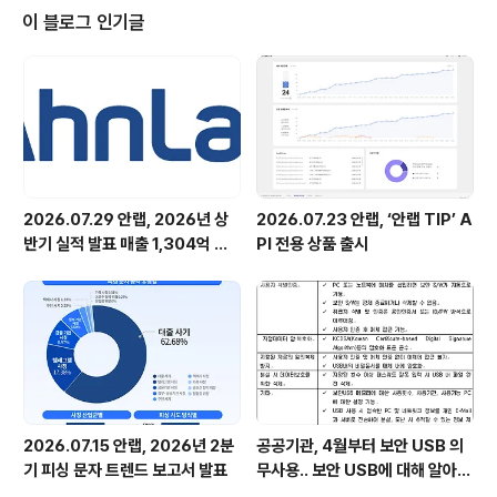
다.... 상무님은 주말에 공지안했다고 또 갈구신다-_-; 흑..총무팔자..불쌍하다..
이 블로그 인기글
아무튼 간신히 11명에..준혁이가..7시에 도착한다고해서...
2026.07.29 안랩, 2026년 상
2026.07.23 안랩, ‘안랩 TIP’ A
반기 실적 발표 매출 1,304억 원,
PI 전용 상품 출시
영업이익 73억 원 기록
2026.07.15 안랩, 2026년 2분
공공기관, 4월부터 보안 USB 의
기 피싱 문자 트렌드 보고서 발표
무사용.. 보안 USB에 대해 알아봅
시다