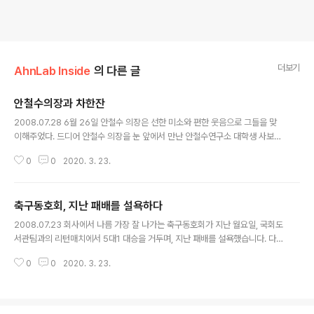
더보기
AhnLab Inside
의 다른 글
안철수의장과 차한잔
글 내용
2008.07.28 6월 26일 안철수 의장은 선한 미소와 편한 웃음으로 그들을 맞
이해주었다. 드디어 안철수 의장을 눈 앞에서 만난 안철수연구소 대학생 사보기
자들. 대학생 사보기자 권세라양은 안철수 의장의 첫인상, 첫만남의 시간을 이
0
0
2020. 3. 23.
렇게 표현하였습니다. 캐추얼한 복장에, 얼굴은 더 동안인 안철수 의장을 중심
으로 둘러앉은 대학생기자들. 마른침을 삼키며, 어떤 질문을 할까?, 어떤 대답을
들을까? 설렘 반, 기대 반으로 상기된 모습들 속에서 오랜만에 만난 스승과 제자
축구동호회, 지난 패배를 설욕하다
사이처럼 온정이 넘치는 한 시간이 빠르게 지나갔다. 뛰어난 천재, 혹은 워크홀
글 내용
릭이라 생각한 그분에 대한 나만의 상상은 십분도 채 지나지 않아 깨졌다. 어떠
2008.07.23 회사에서 나름 가장 잘 나가는 축구동호회가 지난 월요일, 국회도
한 결과보다 과정을, 그리고 꾸준한 자기노력과 피나는 인내로 멋진 삶을 만들
서관팀과의 리턴매치에서 5대1 대승을 거두며, 지난 패배를 설욕했습니다. 다
어가는 그분은 ..
음은, 축구동호회 총무가 쓴 경기후기입니다. 일 시: 2008년 7월 21일 월요일
0
0
2020. 3. 23.
18:30 ~ 20:30 장 소: 국회 내 인조잔디 경기장 상 대: 국회 도서관 팀 결 과: 5
-1 승 지난주 시큐아이닷컴과의 시합은 우천으로 연기되었다... 먹어야할 삼계
탕을 못먹으니 다들 힘이 없는 것 같다..-_-) 지난주에 공지할때만해도 선수들
충분했는데..준비안해온사람들도 있고 갑자기 약속생긴사람들도 있고...안타깝