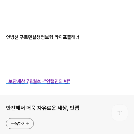
안병선 푸르덴셜생명보험 라이프플래너
보안세상 7,8월호 -"안랩인의 밤"
로그 정보
안전해서 더욱 자유로운 세상, 안랩
구독하기