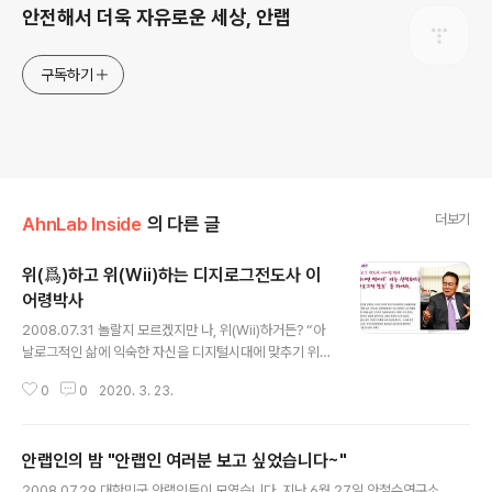
안전해서 더욱 자유로운 세상, 안랩
구독하기
더보기
AhnLab Inside
의 다른 글
위(爲)하고 위(Wii)하는 디지로그전도사 이
어령박사
글 내용
2008.07.31 놀랄지 모르겠지만 나, 위(Wii)하거든? “아
날로그적인 삶에 익숙한 자신을 디지털시대에 맞추기 위해
사용하시는 디지털 기기가 있다면”라는 질문에 “놀랄지 모
0
0
2020. 3. 23.
르겠지만, 저도 위(Wii)합니다, 허허허” 생각지도 못했던
답변은 인터뷰장의 텁텁하고 중후한 분위기를 부드럽게 만
들어 주었다. ‘Wii’에서 ‘ii’는 사람 둘을 뜻한다면서 개발할
안랩인의 밤 "안랩인 여러분 보고 싶었습니다~"
당시부터 ‘Wii’에 대한 글을 썼다고 한다. 센서 바(Bar)를
글 내용
이용해 실제로 골프를 치고, 복싱을 하며 몸 전체의 움직임
2008.07.29 대한민국 안랩인들이 모였습니다. 지난 6월 27일 안철수연구소