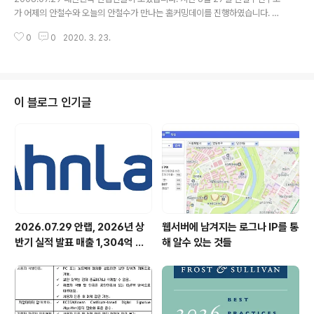
을 이용하는 즉, 아날로그 움직임을 디지털게임에 접목시
가 어제의 안철수와 오늘의 안철수가 만나는 홈커밍데이를 진행하였습니다. 이
킨 대표적인 디지로그 게임이라고 덧붙였다. ‘신바람 문화’,
날은 오석주CEO와 김홍선CTO 그리고 안철수CLO 모두 함께 자리하였습니
‘신한국인’, 서울올림픽 때의 ‘벽을 넘어서’, ‘산업화는 늦었
0
0
2020. 3. 23.
다. '안랩인의 밤' 행사 시작!! 오는 사람들마다 “보고 싶었다.”, “그리웠다.”는 말
지만, 정보화는 앞서가자’ 등의 시대의 키워드를 창조..
을 연발하며 행사장은 연내 이야기 꽃이 활짝 피웠고, 우리들은 옛향수에 젖어
들었습니다. 지금은 서로 다른 회사, 다른 직종,어쩌면 경쟁업체에서 일하고 있
을지도 모르는 우리지만, 안랩인이었다는 이유 하나만으로 함께 웃으며 추억을
나누고 행복해하는 모습이 정말 좋았습니다. 자 그럼 지금부터 '안랩인의 밤' 과
이 블로그 인기글
함께한 전 안랩인들에게 안철수연구소란 어떤 존재인지 이야기 한번 들어볼까
요? 안랩은 나..
2026.07.29 안랩, 2026년 상
웹서버에 남겨지는 로그나 IP를 통
반기 실적 발표 매출 1,304억 원,
해 알수 있는 것들
영업이익 73억 원 기록