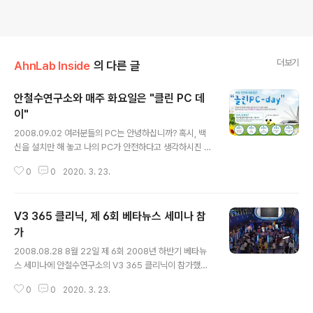
더보기
AhnLab Inside
의 다른 글
안철수연구소와 매주 화요일은 "클린 PC 데
이"
글 내용
2008.09.02 여러분들의 PC는 안녕하십니까? 혹시, 백
신을 설치만 해 놓고 나의 PC가 안전하다고 생각하시진 않
으시겠죠? 백신은 필수! 거기에다 주기적으로 정밀검사까
0
0
2020. 3. 23.
지, '내 PC는 스스로 지킨다'는 마음으로 보안의식을 가져
야 건강하게 내 PC를 사용할 수 있습니다. 안철수연구소에
서는 매주 화요일을 "클린 PC데이"로 정하고 캠페인을 펼
V3 365 클리닉, 제 6회 베타뉴스 세미나 참
치고 있습니다. PC관리 5단계를 통해, 나의 PC를 안전하
게게 관리하시기 바랍니다. 그리고, 가볍고 빠른 V3 365
가
글 내용
클리닉 2.0을 1개월간 체험도 하실 수 있습니다. V3 365
2008.08.28 8월 22일 제 6회 2008년 하반기 베타뉴
클리닉 2.0 1개월 체험판 받기[클릭]
스 세미나에 안철수연구소의 V3 365 클리닉이 참가했습
니다. 이번 세미나에는 PC업계의 유명 업체들, 인텔, AM
0
0
2020. 3. 23.
D를 비롯하여 엔비디아, 씨게이트, 마이크로소프트, 그리
고 안철수연구소 등이 참가하여 참석자들의 눈길을 끌었습