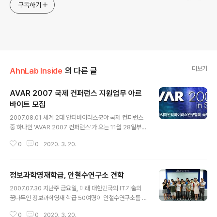
구독하기
더보기
AhnLab Inside
의 다른 글
AVAR 2007 국제 컨퍼런스 지원업무 아르
바이트 모집
글 내용
2007.08.01 세계 2대 안티바이러스분야 국제 컨퍼런스
중 하나인 'AVAR 2007 컨퍼런스'가 오는 11월 28일부터
30일까지 서울에서 개최됩니다. 특히, 이번 AVAR 2007
0
0
2020. 3. 20.
컨퍼런스는 제 10회째를 맞는 의미 깊은 행사이고 지난 2
002년에 이어 5년 만에 서울에서 열리는 세계적 규모의
보안 컨퍼런스입니다. 안철수연구소는 세계 최고의 컴퓨터
정보과학영재학급, 안철수연구소 견학
바이러스 전문가뿐만 아니라 정보보안 전문가, 각국 정부
글 내용
관계자 등 300여명이 참가하는 AVAR 사상 최대 규모로
2007.07.30 지난주 금요일, 미래 대한민국의 IT기술의
행사를 치를 계획입니다. 이에, AVAR 2007 행사를 준비
꿈나무인 정보과학영재 학급 50여명이 안철수연구소를 방
하고 지원할 3개월 단기 아르바이트를 모집하오니, 여러분
문했습니다. 정보과학영재학급은 2007년 서울특별시에
들의 많은 지원 바랍니다. - 업무 . AVAR 2007 조직위원
0
0
2020. 3. 20.