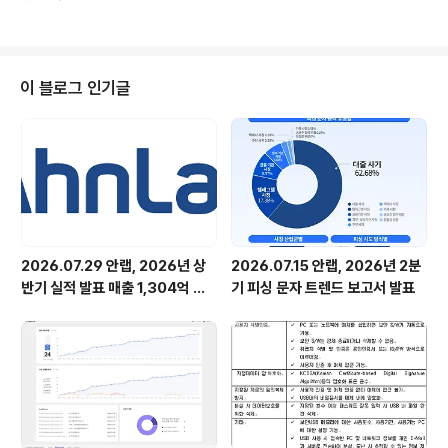
서 중등 정보과학영재원 6개소를 지정하여, 20명 1학급으
회 업무 지원 . AVAR 행사 준비 및 지원 . 기타 커..
로 중학교 1학년 생들로 구성되어 있습니다. 학기중에는 토
요일 오후와 월 1회 사이버수업을 진행하고, 방학중에는 일
정기간동안 집중교육을 실시하고 있습니다. 각종 보안 위
협과 보안전문가가 되기 위해서는 어떠한 노력을 해야 되
이 블로그 인기글
는지 등등 초롱초롱한 눈망울로 강의에 집중을 했습니다.
2시간의 짧고 아쉬운 시간이었지만 이들과의 첫 인연의 끈
을 맺었다고 할 수 있습니다. 우리나라의 미래를 이끌어갈
주역인 이들이 꿈꾸고자 하는 것들을 이뤘으면 좋겠습니
다.
2026.07.29 안랩, 2026년 상
2026.07.15 안랩, 2026년 2분
반기 실적 발표 매출 1,304억 원,
기 피싱 문자 트렌드 보고서 발표
영업이익 73억 원 기록