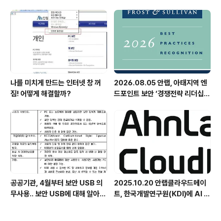
나를 미치게 만드는 인터넷 창 꺼
2026.08.05 안랩, 아태지역 엔
짐! 어떻게 해결할까?
드포인트 보안 ‘경쟁전략 리더십’
첫 선정
공공기관, 4월부터 보안 USB 의
2025.10.20 안랩클라우드메이
무사용.. 보안 USB에 대해 알아봅
트, 한국개발연구원(KDI)에 AI 어
시다
시스턴트 구축 지원 플랫폼 '애크
미아이(ACMEi)' 및 생성형 AI 데