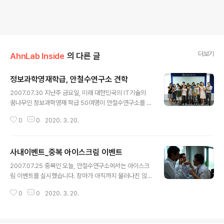
더보기
AhnLab Inside
의 다른 글
정보과학영재학급, 안철수연구소 견학
글 내용
2007.07.30 지난주 금요일, 미래 대한민국의 IT기술의
꿈나무인 정보과학영재 학급 50여명이 안철수연구소를 방
문했습니다. 정보과학영재학급은 2007년 서울특별시에
0
0
2020. 3. 20.
서 중등 정보과학영재원 6개소를 지정하여, 20명 1학급으
로 중학교 1학년 생들로 구성되어 있습니다. 학기중에는 토
요일 오후와 월 1회 사이버수업을 진행하고, 방학중에는 일
사내이벤트_중복 아이스크림 이벤트
정기간동안 집중교육을 실시하고 있습니다. 각종 보안 위
글 내용
협과 보안전문가가 되기 위해서는 어떠한 노력을 해야 되
2007.07.25 중복인 오늘, 안철수연구소에서는 아이스크
는지 등등 초롱초롱한 눈망울로 강의에 집중을 했습니다.
림 이벤트를 실시했습니다. 장마가 아직까지 물러나진 않
2시간의 짧고 아쉬운 시간이었지만 이들과의 첫 인연의 끈
았지만, 중복을 피해가지는 못하나 봅니다. 복(伏)은 오행
을 맺었다고 할 수 있습니다. 우리나라의 미래를 이끌어갈
0
0
2020. 3. 20.
설(五行說)에 있어서 가을의 서늘한 금기(金氣)가 여름의
주역인 이들이 꿈꾸고자 하는 것들을 이뤘으면 좋겠습니
더운 화기(火氣)를 두려워하여 복장(伏藏 : 엎드려 감춘
다.
다)한다는 뜻에서 생겨난 말이라고 합니다. 즉, 복(伏)은 꺽