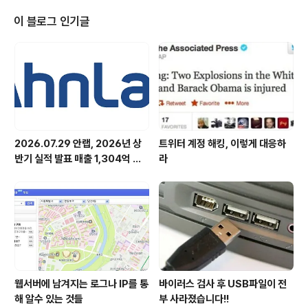
는다는 뜻으로, 복날은 여름 더위를 꺽는 날로 더위를 피하
는 피서가 아니라 더위를 정복한다는 의미가 더 강합니다.
이 블로그 인기글
조선시대 궁중에서는 더위를 이겨 내라는 뜻에서 높은 벼
슬아치들에게 빙표(氷票)를 주어 관의 장빙고에 가서 얼음
을 타 가게 하였다고 합니다. 여기서 힌트를 얻어 안철수연
구소에서도 중복 더위를 잠시나마 식힐 수 있도록 배에 31
개의 스킨을 깐 라빈스 아저씨네..
2026.07.29 안랩, 2026년 상
트위터 계정 해킹, 이렇게 대응하
반기 실적 발표 매출 1,304억 원,
라
영업이익 73억 원 기록
웹서버에 남겨지는 로그나 IP를 통
바이러스 검사 후 USB파일이 전
해 알수 있는 것들
부 사라졌습니다!!