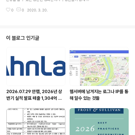
들의 많은 지원 바랍니다. - 업무 . AVAR 2007 조직위원
거움을 나누고 좀더 자유롭게 의사소통할 수 있게 함으로
회 업무 지원 . AVAR 행사 준비 및 지원 . 기타 커..
0
0
2020. 3. 20.
써 조직 문화를 활성화하기 위해 분기당 한번식 '무비데
이'를 하고 있습니다. 지난번에는 '다이하드 4.0'을 단체로
관람을 했었습니다. 다이하드 4.0이 국가 전산망을 해킹하
는 악당들에 맞서 미국을 지키는 맥클레인 형사의 이야기
인데요, 보안업체이다보니, 직원들도 상당히 흥미있게 보
이 블로그 인기글
았습니다. 그래서 안랩 직원들이 뽑은 옥에 티도 상당히 재
미있을것 같아, 사내 이벤트로 실시를 했습니다. 물론, 영화
이기 때문에 많은 과장이 있었겠지만, 역시 보안전문가답
게 날카로운 지적들이 많이 나왔습니다. 그 결과는 다음주
월요일 공개하도록 하겠습니다.
2026.07.29 안랩, 2026년 상
웹서버에 남겨지는 로그나 IP를 통
반기 실적 발표 매출 1,304억 원,
해 알수 있는 것들
영업이익 73억 원 기록