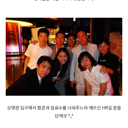
상영관 입구에서 팝콘과 음료수를 나눠주느라 애쓰신 HR실 분들
단체샷 ^_^