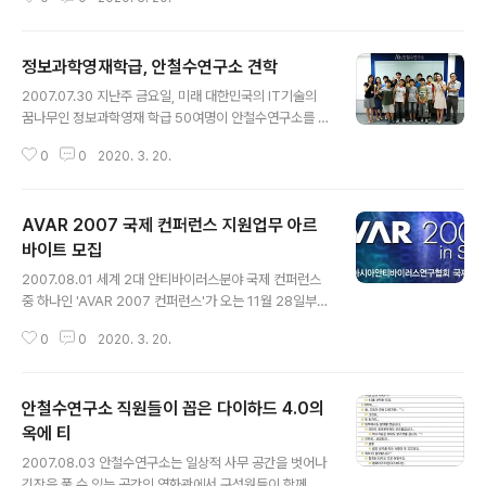
설(五行說)에 있어서 가을의 서늘한 금기(金氣)가 여름의
더운 화기(火氣)를 두려워하여 복장(伏藏 : 엎드려 감춘
다)한다는 뜻에서 생겨난 말이라고 합니다. 즉, 복(伏)은 꺽
정보과학영재학급, 안철수연구소 견학
는다는 뜻으로, 복날은 여름 더위를 꺽는 날로 더위를 피하
글 내용
는 피서가 아니라 더위를 정복한다는 의미가 더 강합니다.
2007.07.30 지난주 금요일, 미래 대한민국의 IT기술의
조선시대 궁중에서는 더위를 이겨 내라는 뜻에서 높은 벼
꿈나무인 정보과학영재 학급 50여명이 안철수연구소를 방
슬아치들에게 빙표(氷票)를 주어 관의 장빙고에 가서 얼음
문했습니다. 정보과학영재학급은 2007년 서울특별시에
을 타 가게 하였다고 합니다. 여기서 힌트를 얻어 안철수연
0
0
2020. 3. 20.
서 중등 정보과학영재원 6개소를 지정하여, 20명 1학급으
구소에서도 중복 더위를 잠시나마 식힐 수 있도록 배에 31
로 중학교 1학년 생들로 구성되어 있습니다. 학기중에는 토
개의 스킨을 깐 라빈스 아저씨네..
요일 오후와 월 1회 사이버수업을 진행하고, 방학중에는 일
AVAR 2007 국제 컨퍼런스 지원업무 아르
정기간동안 집중교육을 실시하고 있습니다. 각종 보안 위
협과 보안전문가가 되기 위해서는 어떠한 노력을 해야 되
바이트 모집
글 내용
는지 등등 초롱초롱한 눈망울로 강의에 집중을 했습니다.
2007.08.01 세계 2대 안티바이러스분야 국제 컨퍼런스
2시간의 짧고 아쉬운 시간이었지만 이들과의 첫 인연의 끈
중 하나인 'AVAR 2007 컨퍼런스'가 오는 11월 28일부터
을 맺었다고 할 수 있습니다. 우리나라의 미래를 이끌어갈
30일까지 서울에서 개최됩니다. 특히, 이번 AVAR 2007
주역인 이들이 꿈꾸고자 하는 것들을 이뤘으면 좋겠습니
0
0
2020. 3. 20.
컨퍼런스는 제 10회째를 맞는 의미 깊은 행사이고 지난 2
다.
002년에 이어 5년 만에 서울에서 열리는 세계적 규모의
보안 컨퍼런스입니다. 안철수연구소는 세계 최고의 컴퓨터
안철수연구소 직원들이 꼽은 다이하드 4.0의
바이러스 전문가뿐만 아니라 정보보안 전문가, 각국 정부
관계자 등 300여명이 참가하는 AVAR 사상 최대 규모로
옥에 티
글 내용
행사를 치를 계획입니다. 이에, AVAR 2007 행사를 준비
2007.08.03 안철수연구소는 일상적 사무 공간을 벗어나
하고 지원할 3개월 단기 아르바이트를 모집하오니, 여러분
긴장을 풀 수 있는 공간인 영화관에서 구성원들이 함께 즐