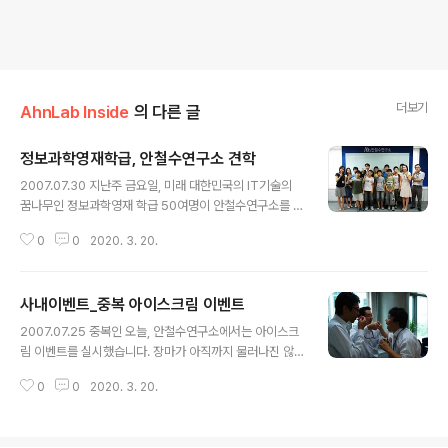
더보기
AhnLab Inside
의 다른 글
정보과학영재학급, 안철수연구소 견학
글 내용
2007.07.30 지난주 금요일, 미래 대한민국의 IT기술의
꿈나무인 정보과학영재 학급 50여명이 안철수연구소를 방
문했습니다. 정보과학영재학급은 2007년 서울특별시에
0
0
2020. 3. 20.
서 중등 정보과학영재원 6개소를 지정하여, 20명 1학급으
로 중학교 1학년 생들로 구성되어 있습니다. 학기중에는 토
요일 오후와 월 1회 사이버수업을 진행하고, 방학중에는 일
사내이벤트_중복 아이스크림 이벤트
정기간동안 집중교육을 실시하고 있습니다. 각종 보안 위
글 내용
협과 보안전문가가 되기 위해서는 어떠한 노력을 해야 되
2007.07.25 중복인 오늘, 안철수연구소에서는 아이스크
는지 등등 초롱초롱한 눈망울로 강의에 집중을 했습니다.
림 이벤트를 실시했습니다. 장마가 아직까지 물러나진 않
2시간의 짧고 아쉬운 시간이었지만 이들과의 첫 인연의 끈
았지만, 중복을 피해가지는 못하나 봅니다. 복(伏)은 오행
을 맺었다고 할 수 있습니다. 우리나라의 미래를 이끌어갈
0
0
2020. 3. 20.
설(五行說)에 있어서 가을의 서늘한 금기(金氣)가 여름의
주역인 이들이 꿈꾸고자 하는 것들을 이뤘으면 좋겠습니
더운 화기(火氣)를 두려워하여 복장(伏藏 : 엎드려 감춘
다.
다)한다는 뜻에서 생겨난 말이라고 합니다. 즉, 복(伏)은 꺽