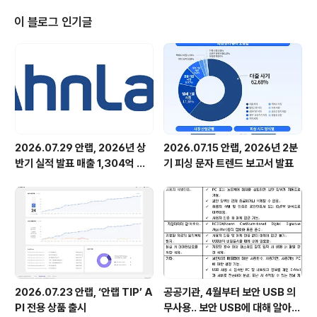
는다는 뜻으로, 복날은 여름 더위를 꺽는 날로 더위를 피하
는 피서가 아니라 더위를 정복한다는 의미가 더 강합니다.
이 블로그 인기글
조선시대 궁중에서는 더위를 이겨 내라는 뜻에서 높은 벼
슬아치들에게 빙표(氷票)를 주어 관의 장빙고에 가서 얼음
을 타 가게 하였다고 합니다. 여기서 힌트를 얻어 안철수연
구소에서도 중복 더위를 잠시나마 식힐 수 있도록 배에 31
개의 스킨을 깐 라빈스 아저씨네..
2026.07.29 안랩, 2026년 상
2026.07.15 안랩, 2026년 2분
반기 실적 발표 매출 1,304억 원,
기 피싱 문자 트렌드 보고서 발표
영업이익 73억 원 기록
2026.07.23 안랩, ‘안랩 TIP’ A
공공기관, 4월부터 보안 USB 의
PI 전용 상품 출시
무사용.. 보안 USB에 대해 알아봅