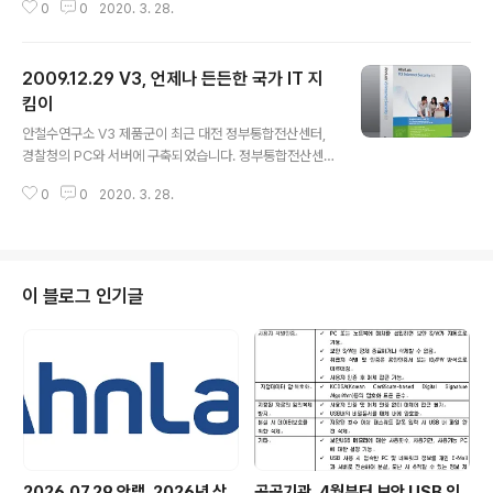
0
0
2020. 3. 28.
대응센터(ASEC)장으로서 7.7 DDoS 대란의 일선에서 악
성코드 샘플을 분석하고 전용 백신을 개발함으로써 대란
수습에 기여했습니다. 당시 국가정보원 국가사이버안전센
2009.12.29 V3, 언제나 든든한 국가 IT 지
터, 방송통신위원회 및 KISA, 경찰청 사이버테러대응센터
등 공공기관 및 언론에 신속히 정보를 제공함으로써 피해
킴이
글 내용
최소화에 기여했습니다. 아울러 평소에 국내외에서 발생하
안철수연구소 V3 제품군이 최근 대전 정부통합전산센터,
는 각종 악성코드(바이러스, 웜, 트로이목마 등)와 스파이
경찰청의 PC와 서버에 구축되었습니다. 정부통합전산센
웨어에 대한 신속한 정보 수집은 물론 피해도, 확산도에 따
터와 경찰청 프로젝트는 사이버 테러로부터 중앙 부처의 I
른 긴급대응정책을 총괄함으로써 시큐리티대응센터를 국
0
0
2020. 3. 28.
T 인프라를 안전하게 보호하기 위한 것으로 하반기 주요
가 안보에 기여하는 조직으로 이끌고 있습니다. ..
공공 프로젝트에 속합니다. 따라서 보안 업체 간 경쟁이 치
열했습니다. 안철수연구소는 기술 평가, CC인증 및 특허
보유, 회사의 안정성 및 신뢰도, ASEC(시큐리티대응센터)
와 CERT(침해사고대응센터)의 24시간 365일 제공되는
이 블로그 인기글
안정적인 긴급 대응력 등이 높은 평가를 받아 타사 대비 높
은 가격임에도 사업을 수주했습니다. 안철수연구소는 대전
정부통합전산센터에 윈도우 서버용 통합백신 ‘V3Net’과
중앙관리 솔루션 ‘안랩 폴리시센터’를 구축했습니다. 또한
경찰청에는 PC용 통합백신 ‘V3 ..
2026.07.29 안랩, 2026년 상
공공기관, 4월부터 보안 USB 의