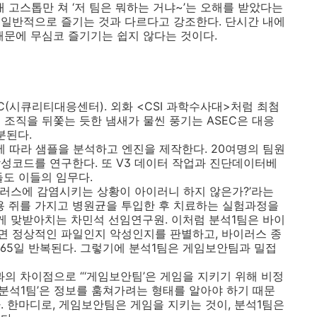
 고스톱만 쳐 ‘저 팀은 뭐하는 거냐~’는 오해를 받았다는
일반적으로 즐기는 것과 다르다고 강조한다. 단시간 내에
때문에 무심코 즐기기는 쉽지 않다는 것이다.
(시큐리티대응센터). 외화 <CSI 과학수사대>처럼 최첨
 조직을 뒤쫓는 듯한 냄새가 물씬 풍기는 ASEC은 대응
분된다.
에 따라 샘플을 분석하고 엔진을 제작한다. 20여명의 팀원
성코드를 연구한다. 또 V3 데이터 작업과 진단데이터베
들도 이들의 임무다.
러스에 감염시키는 상황이 아이러니 하지 않은가?’라는
용 쥐를 가지고 병원균을 투입한 후 치료하는 실험과정을
있게 맞받아치는 차민석 선임연구원. 이처럼 분석1팀은 바이
면 정상적인 파일인지 악성인지를 판별하고, 바이러스 종
365일 반복된다. 그렇기에 분석1팀은 게임보안팀과 밀접
 차이점으로 “‘게임보안팀’은 게임을 지키기 위해 비정
‘분석1팀’은 정보를 훔쳐가려는 형태를 알아야 하기 때문
다. 한마디로, 게임보안팀은 게임을 지키는 것이, 분석1팀은