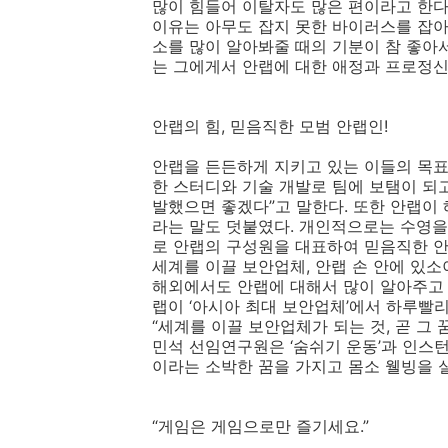
많이 힘들어 이탈자도 많은 편이라고 한다.
이유는 아무도 잡지 못한 바이러스를 잡아
소를 많이 알아봐줄 때의 기분이 참 좋아
는 그에게서 안랩에 대한 애정과 프로정신
안랩의 힘, 믿음직한 모범 안랩인!
안랩을 든든하게 지키고 있는 이들의 목
한 스터디와 기술 개발로 팀에 보탬이 되
발했으면 좋겠다”고 말한다. 또한 안랩이
라는 말도 덧붙였다. 개인적으로는 수영을
로 안랩의 구성원을 대표하여 믿음직한 안
세계를 이끌 보안업체, 안랩 손 안에 있소
해외에서도 안랩에 대해서 많이 알아주고
랩이 ‘아시아 최대 보안업체’에서 하루빨리
“세계를 이끌 보안업체가 되는 것, 곧 그
민석 선임연구원은 ‘숨쉬기 운동’과 인스
이라는 소박한 꿈을 가지고 몸소 웰빙을 
“게임은 게임으로만 즐기세요.”