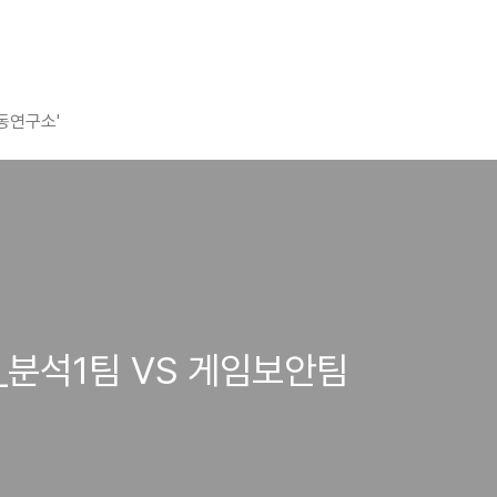
평동연구소'
분석1팀 VS 게임보안팀