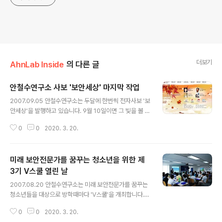
더보기
AhnLab Inside
의 다른 글
안철수연구소 사보 '보안세상' 마지막 작업
글 내용
2007.09.05 안철수연구소는 두달에 한번씩 전자사보 '보
안세상'을 발행하고 있습니다. 9월 10일이면 그 빛을 볼 수
있는데요, 여러분들에게 미리 메인 화면을 살짝 공개하도
0
0
2020. 3. 20.
록 하겠습니다 ^^ 이번호에는 특히 우리 국민들의 영원한
아버지인 '최불암' 선생님의 인터뷰 기사가 눈에 띕니다.
미래 보안전문가를 꿈꾸는 청소년을 위한 제
3기 V스쿨 열린 날
글 내용
2007.08.20 안철수연구소는 미래 보안전문가를 꿈꾸는
청소년들을 대상으로 방학때마다 'V스쿨'을 개최합니다.
지난 17일 금요일에 제 3기 V스쿨이 열렸는데요, 특별히
0
0
2020. 3. 20.
이번 V스쿨에는 국내 유일의 고등학교에서 해킹보안학과