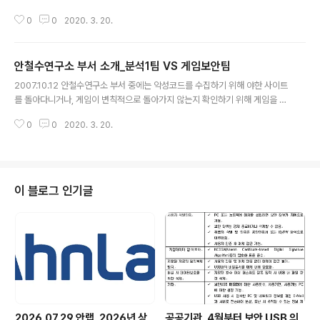
를 마련했습니다. 강은성 연구소장은 안철수연구소에서 사
0
0
2020. 3. 20.
용자의 IT 자산을 지키는 보람과 즐거움으로 일하고 있으
며, 어린이들도 즐겁게 뛰놀 수 있는 안전하고 편안한 인터
넷 세상을 만드는 꿈을 갖고 있습니다. 보안과 관련하여 강
안철수연구소 부서 소개_분석1팀 VS 게임보안팀
은성 연구소장이 전하는 메시지를 많이 사랑해 주세요. 기
글 내용
념으로 연구소장의 사진을 함께 포스팅 합니다.
2007.10.12 안철수연구소 부서 중에는 악성코드를 수집하기 위해 야한 사이트
를 돌아다니거나, 게임이 변칙적으로 돌아가지 않는지 확인하기 위해 게임을 해
야하는 부서들이 있습니다. 가끔 업무시간에 딴짓 한다고 오해를 받기도 하는데
0
0
2020. 3. 20.
요. 그 중심에 서 있는 분석1팀과 게임보안팀을 소개합니다. 게임을 지켜라! 게
임을 알아야하는 업무 특성상 직접 해봐야한다는 게임보안팀. 10여명의 게임보
안팀 멤버들의 주요업무는 온라인 게임 상의 해킹 툴과 보안 허점을 분석하고
해킹 툴로부터 게임을 보호하는 모듈을 개발하며, 게임보안을 위해 개발자들이
주의해야할 점을 컨설팅해주는 일의 연속이다. 늘 게임과 함께 하고 있는 이들
이 블로그 인기글
은 종종 오해를 받기도 하는데, 이는 업무에 충실한 탓에 생기는 에피소드다. 게
임을 알아야 해킹툴을 분..
2026.07.29 안랩, 2026년 상
공공기관, 4월부터 보안 USB 의