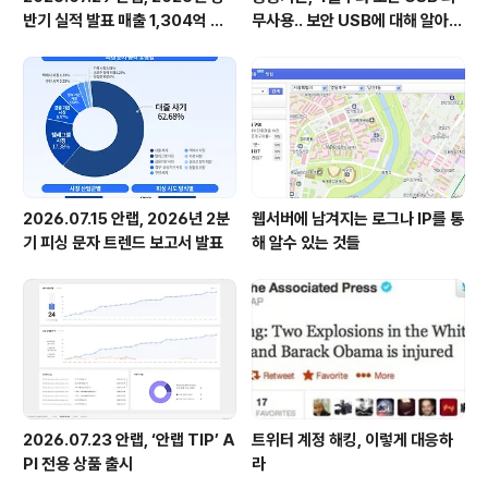
반기 실적 발표 매출 1,304억 원,
무사용.. 보안 USB에 대해 알아봅
영업이익 73억 원 기록
시다
2026.07.15 안랩, 2026년 2분
웹서버에 남겨지는 로그나 IP를 통
기 피싱 문자 트렌드 보고서 발표
해 알수 있는 것들
2026.07.23 안랩, ‘안랩 TIP’ A
트위터 계정 해킹, 이렇게 대응하
PI 전용 상품 출시
라