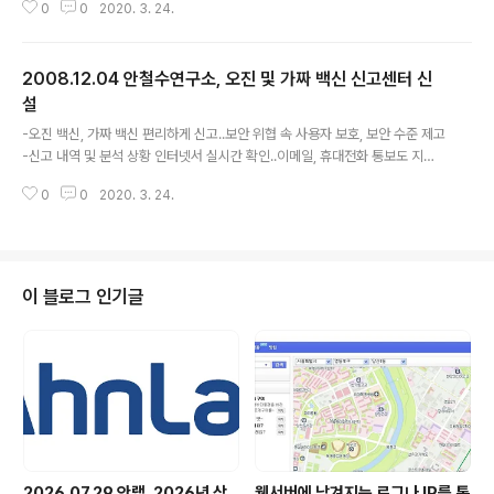
0
0
2020. 3. 24.
서 열리는 ‘정보보안 트렌드 세미나 2009’ (http://www.dikr.co.kr/course
s/security.asp)에서 ‘최신 악성코드 이슈 분석 및 2009년 전망’이란 제목으
로 주제 발표를 할 계획이다. 조시행 상무는 최근 국내 보안 이슈로 ♦ 외산 가짜
2008.12.04 안철수연구소, 오진 및 가짜 백신 신고센터 신
백신 기승 ♦ 외산 스파이웨어 급증 ♦ 웹사이트 공격의 지능화 ♦ PDF, DOC, P
PT 파일 취약점을 악용하는 악성코드 증가 ♦ DDoS 유발하는 봇넷(BotNet)
설
글 내용
의 활동력 증가 등..
-오진 백신, 가짜 백신 편리하게 신고..보안 위협 속 사용자 보호, 보안 수준 제고
-신고 내역 및 분석 상황 인터넷서 실시간 확인..이메일, 휴대전화 통보도 지원
안철수연구소(대표 김홍선, www.ahnlab.com)는 4일 사용자가 직접 경험한
0
0
2020. 3. 24.
백신의 오진 사례와 가짜 백신을 직접 신고함으로써 생활 속에서 보안을 실천할
수 있도록 ‘오진 신고센터’와 ‘가짜백신 신고센터’를 온라인 상에 신설했다(htt
p://kr.ahnlab.com/info/customer/virus_call_new_renew.jsp). 이는
지난 10월 ‘바이러스 신고센터’를 사용자 중심으로 개편한 데 이은 것으로 사용
자 보호와 국내 보안 수준 제고를 위한 방안의 일환이다. 최근 일부 외산 백신 또
이 블로그 인기글
는 외산 엔진을 탑재한 백신이 타사..
2026.07.29 안랩, 2026년 상
웹서버에 남겨지는 로그나 IP를 통