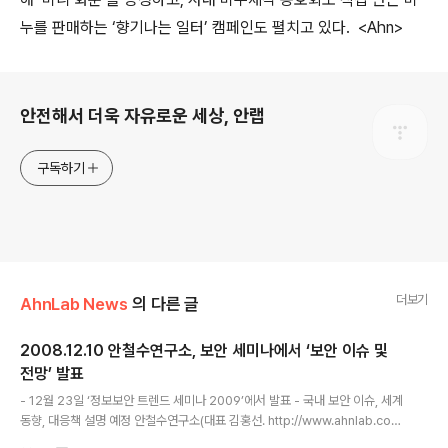
누를 판매하는 ‘향기나는 일터’ 캠페인도 펼치고 있다. <Ahn>
로그 정보
안전해서 더욱 자유로운 세상, 안랩
구독하기
더보기
AhnLab News
의 다른 글
2008.12.10 안철수연구소, 보안 세미나에서 ‘보안 이슈 및
전망’ 발표
글 내용
- 12월 23일 ‘정보보안 트렌드 세미나 2009’에서 발표 - 국내 보안 이슈, 세계
동향, 대응책 설명 예정 안철수연구소(대표 김홍선. http://www.ahnlab.co
m/) 시큐리티대응센터(ASEC) 조시행 상무가 오는 23일 역삼동 포스틸타워에