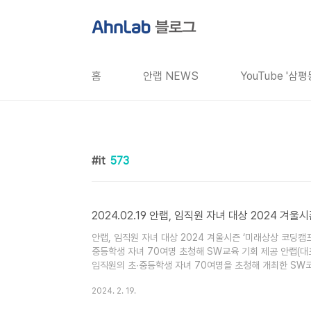
본문 바로가기
홈
안랩 NEWS
YouTube '삼
it
573
2024.02.19 안랩, 임직원 자녀 대상 2024 겨
안랩, 임직원 자녀 대상 2024 겨울시즌 ‘미래상상 코딩캠프
중등학생 자녀 70여명 초청해 SW교육 기회 제공 안랩(대표 
임직원의 초∙중등학생 자녀 70여명을 초청해 개최한 SW코
들기의 일환으로 열린 이번 행사에서 안랩은 ‘신나는 AI·
2024. 2. 19.
자료 참조) ▲팀별 프로젝트 수행 및 작품 발표회 ▲사옥 
참여한 안랩 이준헌 팀장의 자녀 이휘동군은 “..