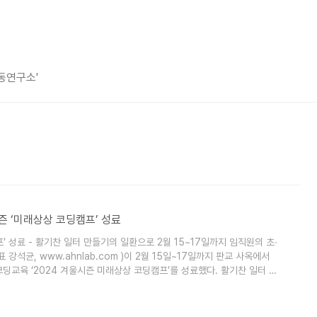
평동연구소'
울시즌 ‘미래상상 코딩캠프’ 성료
’ 성료 - 활기찬 일터 만들기의 일환으로 2월 15~17일까지 임직원의 초∙
강석균, www.ahnlab.com )이 2월 15일~17일까지 판교 사옥에서
딩교육 ‘2024 겨울시즌 미래상상 코딩캠프’를 성료했다. 활기찬 일터 만
SW 세상 만들기’를 주제로 ▲연령별 맞춤형 SW기초·응용 코딩 교육(보충
투어 및 이벤트존 운영 등 다양한 프로그램을 진행했다. 이번 코딩캠프에