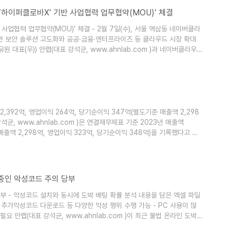
I ‘하이퍼클로바X’ 기반 사업협력 업무협약(MOU)’ 체결
사업협력 업무협약(MOU)’ 체결 - 2월 7일(수), 서울 역삼동 네이버클라
기반 보안 솔루션 고도화와 공공∙금융∙엔터프라이즈 등 클라우드 시장 확대
원 대표(우)) 안랩(대표 강석균, www.ahnlab.com )과 네이버클라우
일(수), 서울 역삼동 소재 네이버클라우드 오피스에서 ‘초대규모 AI 하이퍼클로바
)’을 체결했다. 이번 MOU로 양사는 ▲안랩 보안 솔루션에 네이버의 초대
 2,392억, 영업이익 264억, 당기순이익 347억(별도기준 매출액 2,298
석균, www.ahnlab.com )은 연결재무제표 기준 2023년 매출액
매출액 2,298억, 영업이익 323억, 당기순이익 348억)을 기록했다고 잠
증가하고 영업이익은 2%(6억) 감소, 당기순이익은 145%(205억) 증가한
이익 11%(31억), 당기순이익은 149%(208억) 각각 증가했다. 안랩은
포 중인 악성코드 주의 당부
부 - 악성코드 설치와 동시에 도박 배팅 확률 분석 내용을 담은 엑셀 파일
, 추가악성코드 다운로드 등 다양한 악성 행위 수행 가능 - PC 사용이 많
요 안랩(대표 강석균, www.ahnlab.com )이 최근 불법 온라인 도박
주의를 당부했다. 공격자는 먼저 ‘percent.xlsm'이라는 이름의 바로