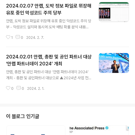
2024.02.07 안랩, 도박 정보 파일로 위장해
유포 중인 악성코드 주의 당부
글 내용
안랩, 도박 정보 파일로 위장해 유포 중인 악성코드 주의 당
부 - 악성코드 설치와 동시에 도박 배팅 확률 분석 내용을
담은 엑셀 파일 실행, 사용자 의심 피해 - 감염 이후 사용자
1
0
2024. 2. 7.
주요정보 탈취, 추가악성코드 다운로드 등 다양한 악성 행
위 수행 가능 - PC 사용이 많아지는 설 연휴 앞두고 기본
보안수칙 준수 등 사용자 주의 필요 안랩(대표 강석균, ww
2024.02.01 안랩, 총판 및 공인 파트너 대상
w.ahnlab.com )이 최근 불법 온라인 도박 정보를 위장해
악성코드를 유포하는 사례를 발견하고 사용자의 주의를 당
‘안랩 파트너데이 2024’ 개최
글 내용
부했다. 공격자는 먼저 ‘percent.xlsm'이라는 이름의 바
안랩, 총판 및 공인 파트너 대상 ‘안랩 파트너데이 2024’
로가기 파일(.lnk)을 유포했다. 유포에는 불법 온라인 도박
개최 - 총판 및 공인파트너 대상으로 ▲2024년 사업 전략
확률 분석 내용과 함께 불법 도박 사이트를 홍보하는 이메
▲주요 제품 로드맵 ▲파트너 정책 및 프로그램 ▲파트너
일 등을 이용했을 것으로 추정된다. 사용자가 무심코 해..
0
0
2024. 2. 1.
기술지원 전략 및 운영 프로그램 등 소개 안랩(대표 강석균,
www.ahnlab.com )이 1월 31일(수), 양재동 엘타워에서
총판 및 공인파트너사를 초청해 ‘안랩 파트너데이 2024
(AhnLab Partner Day 2024)’를 개최했다. 이번 행사
는 ‘Detect, Respond, and Evolve: Security Powe
이 블로그 인기글
red by AI(탐지, 대응 그리고 진화: AI로 더 강력해진 보
안)’을 슬로건으로 열렸다. 안랩은 참석한 총판 및 공인 파
트너사 대표이사 및 임원을 대상으로 ▲2024년 사업 전