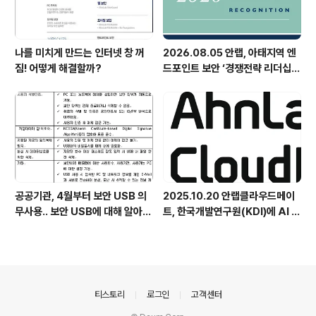
나를 미치게 만드는 인터넷 창 꺼
2026.08.05 안랩, 아태지역 엔
짐! 어떻게 해결할까?
드포인트 보안 ‘경쟁전략 리더십’
첫 선정
공공기관, 4월부터 보안 USB 의
2025.10.20 안랩클라우드메이
무사용.. 보안 USB에 대해 알아봅
트, 한국개발연구원(KDI)에 AI 어
시다
시스턴트 구축 지원 플랫폼 '애크
미아이(ACMEi)' 및 생성형 AI 데
이터 보안 솔루션 '시큐어브리지
(SecureBridge)' 공급
의안내
티스토리
로그인
고객센터