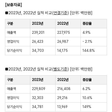
[
보충자료
]
■
2023
년
, 2022
년 실적 비교
(
연결기준
) [
단위
:
백만원
]
구분
2023
년
2022
년
증감율
매출액
239,201
227,975
4.9%
영업이익
26,423
26,987
- 2.1%
당기순이익
34,703
14,175
144.8%
■
2023
년
, 2022
년 실적 비교
(
별도기준
) [
단위
:
백만원
]
구분
2023
년
2022
년
증감율
매출액
229,809
216,408
6.2%
영업이익
32,303
29,216
10.6%
당기순이익
34,781
13,969
149%