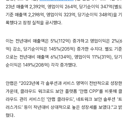
23
년 매출액
2,392
억
,
영업이익
264
억
,
당기순이익
347
억
(
별도
기준 매출액
2,298
억
,
영업이익
323
억
,
당기순이익
348
억
)
을 기
록했다고 잠정 실적을 공시했다
.
이는 전년대비 매출액은
5%(112
억
)
증가하고 영업이익은
2%(6
억
)
감소
,
당기순이익은
145%(205
억
)
증가한 수치다
.
별도 기준
으로는 전년대비 매출액
6%(134
억
),
영업이익
11%(31
억
),
당기
순이익은
149%(208
억
)
각각 증가했다
.
안랩은 “
2023
년에 각 솔루션과 서비스 영역이 전반적으로 성장한
가운데
,
클라우드 워크로드 보안 플랫폼 ‘안랩
CPP
’를 비롯해 클
라우드 관리 서비스인
'
안랩 클라우드
',
네트워크 보안 솔루션 ‘트
러스가드’ 등이 작년대비 상대적으로 높은 성장세를 보였다
."
고 밝
혔다
.