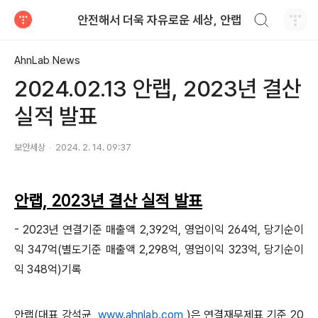
검색하기
안전해서 더욱 자유로운 세상, 안랩
티스토리
AhnLab News
2024.02.13 안랩, 2023년 결산
실적 발표
보안세상
2024. 2. 14. 09:37
안랩, 2023년 결산 실적 발표
- 2023
년 연결기준 매출액
2,392
억
,
영업이익
264
억
,
당기순이
익
347
억
(
별도기준 매출액
2,298
억
,
영업이익
323
억
,
당기순이
익
348
억
)
기록
안랩
(
대표 강석균
,
www.ahnlab.com
)
은 연결재무제표 기준
20