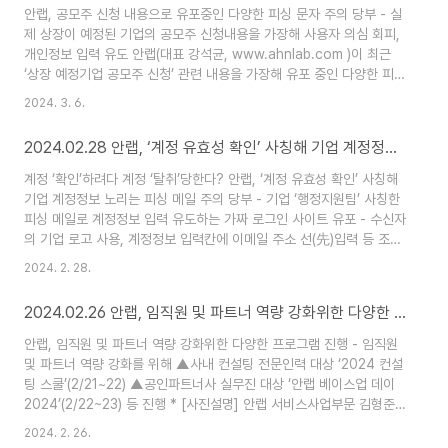
에 선정됐다. 올해 사업에서 안랩은 ‘데이터 구매’ 부문에서 자사의 차세
안랩, 공모주 신청 내용으로 유포중인 다양한 피싱 문자 주의 당부 - 실
대 위협 인텔리전스 플랫폼 ‘안랩 TIP(안랩 티아이피)’에 ..
제 상장이 예정된 기업의 공모주 신청내용을 가장해 사용자 의심 회피,
개인정보 입력 유도 안랩(대표 강석균, www.ahnlab.com )이 최근
‘상장 예정기업 공모주 신청’ 관련 내용을 가장해 유포 중인 다양한 피싱
문자를 발견하고 사용자 주의를 당부했다. 안랩의 분석 결과, 공격자는
2024. 3. 6.
실제 상장이 예정되어 있는 특정 기업의 청약가능한 공모주가 있다는 내
용과 함께 악성 URL을 포함한 문자를 발송했다(보충자료 1 참조). 본문
2024.02.28 안랩, ‘계정 유효성 확인’ 사칭해 기업 계정정보 노리는 피싱 메일 주의 당부
에는 ‘사전신청 할인’이나 ‘선착순’ 등 자극적인 표현을 사용해 사용자의
악성 URL 접속을 유도하하기도 했다. [보충자료 1] 상장 예정 기업 공
계정 ‘확인’하려다 계정 ‘탈취’당한다? 안랩, ‘계정 유효성 확인’ 사칭해
모주 신청 내용 위장해 유포중인 피싱 문자 본문 ▶청약가능한 공..
기업 계정정보 노리는 피싱 메일 주의 당부 - 기업 ‘행정지원팀’ 사칭한
피싱 메일로 계정정보 입력 유도하는 가짜 로그인 사이트 유포 - 수신자
의 기업 로고 사용, 계정정보 입력칸에 이메일 주소 선(先)입력 등 조직
을 노린 타깃공격으로 추정 안랩(대표 강석균, www.ahnlab.com )이
2024. 2. 28.
최근 ‘계정에서 비정상적 행위가 감지되어 계정 유효성을 확인해야 한
다’는 내용으로 기업 계정 정보 탈취를 시도하는 피싱 메일을 발견하고
2024.02.26 안랩, 임직원 및 파트너 역량 강화위한 다양한 프로그램 진행
사용자의 주의를 당부했다. 공격자는 먼저 기업의 ‘행정 지원(Admins
Supports)팀’을 사칭해 ‘긴급:지금 계정 확인’이라는 제목의 피싱 메일
안랩, 임직원 및 파트너 역량 강화위한 다양한 프로그램 진행 - 임직원
을 유포했다(보충자료 1 참조). 본문에는 ‘계정에서 비..
및 파트너 역량 강화를 위해 ▲사내 컨설팅 전문인력 대상 ‘2024 컨설
팅 스쿨’(2/21~22) ▲공인파트너사 실무진 대상 ‘안랩 베이스업 데이
2024’(2/22~23) 등 진행 * [사진설명] 안랩 서비스사업부문 김형준
부문장(상무)이 '2024 컨설팅 스쿨'에서 인사말을 하고 있다. 안랩(대표
2024. 2. 26.
강석균, www.ahnlab.com )이 임직원 및 파트너의 실무역량 강화를