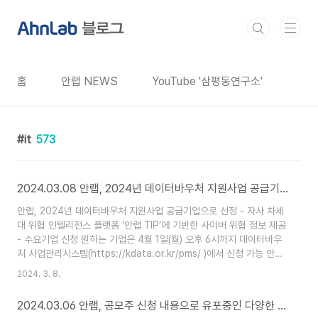
본문 바로가기
홈
안랩 NEWS
YouTube '삼평동연구소'
it
573
2024.03.08 안랩, 2024년 데이터바우처 지원사업 공급기업으로 선정
안랩, 2024년 데이터바우처 지원사업 공급기업으로 선정 - 자사 차세
대 위협 인텔리전스 플랫폼 ‘안랩 TIP’에 기반한 사이버 위협 정보 제공
- 수요기업 신청 원하는 기업은 4월 1일(월) 오후 6시까지 데이터바우
처 사업관리시스템(https://kdata.or.kr/pms/ )에서 신청 가능 안랩
(대표 강석균, www.ahnlab.com )이 과학기술정보통신부와 한국데이
2024. 3. 8.
터산업진흥원(K-DATA)이 주관하는 2024년 데이터바우처 지원사업
(보충자료 참조) 공급기업으로 선정되어 관련 수요기업을 모집한다. 안
2024.03.06 안랩, 공모주 신청 내용으로 유포중인 다양한 피싱 문자 주의 당부
랩은 2020년부터 데이터바우처 지원사업에 참여해 5년 연속 공급기업