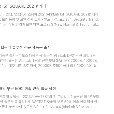
b ISF SQUARE 2021)’ 개최
, ‘안랩 ISF 스퀘어 2021(AhnLab ISF SQUARE 2021)’ 개최
보안 동향 및 보안 전략 소개 - 발표 세션: ▲Day 1 ‘Security Trend’:
 클라우드 환경과 보안 방안 ▲Day 3 ‘New Normal & Tech’: 새로운
안랩 제품과 서비스에 관심 있는 기업이라면 사전등록 전용 홈페이지
랩(대표 강석균, www.ahnlab.com )이..
합위협관리 솔루션 신규 제품군 출시
군 출시 - 디도스 대응 전용 솔루션 ‘AhnLab DPX’ 신규 모델 3종
관리 솔루션 ‘AhnLab TMS’ 신규 모델 3종(TMS 2000B, 10000B,
W 기반 패킷 처리 속도 향상, 20000B 모델은 국내 최초 100G NIC 탑재
로그 검색/분석 성능 지원, 관리 편의 기능 강화 안랩(대표 강석균,
ab DPX(이하 안랩 DPX)’와 네트워크 통합위협관리 솔루션 ‘AhnL..
 모바일 부문 50회 연속 인증 획득 달성
속 인증 획득 달성 - 2013년 AV-TEST의 첫 모바일 보안솔루션 테스트부터
보안 솔루션 중 유일하게 AV-TEST 모바일 부문 50회 연속 인증 달성 안
트폰용 무료 보안 솔루션 ‘V3 모바일 시큐리티(AhnLab V3 Mobile
 ‘AV-TEST(www.av-test.org, 보충자료 참고)’의 모바일 보안제품