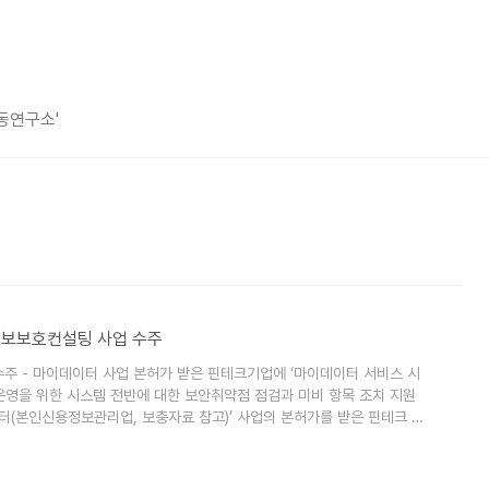
평동연구소'
업 정보보호컨설팅 사업 수주
주 - 마이데이터 사업 본허가 받은 핀테크기업에 ‘마이데이터 서비스 시
 운영을 위한 시스템 전반에 대한 보안취약점 점검과 미비 항목 조치 지원
이데이터(본인신용정보관리업, 보충자료 참고)’ 사업의 본허가를 받은 핀테크 기
 보안 컨설팅 서비스를 시작했다고 밝혔다. 이번 컨설팅으로 안랩은 해
‘마이데이터 서비스 시스템 보안 취약점 진단’을 수행한다. 안랩은 고객사
이터 서..