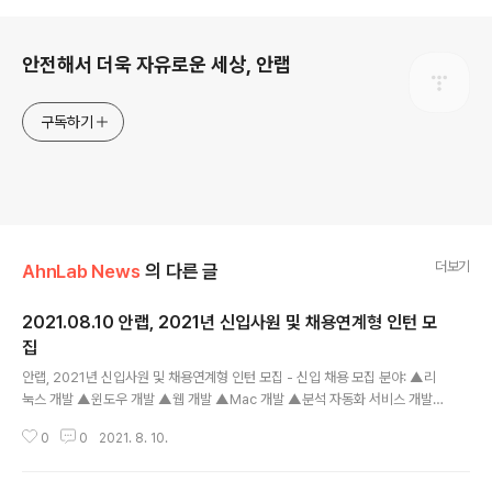
로그 정보
안전해서 더욱 자유로운 세상, 안랩
구독하기
더보기
AhnLab News
의 다른 글
2021.08.10 안랩, 2021년 신입사원 및 채용연계형 인턴 모
집
글 내용
안랩, 2021년 신입사원 및 채용연계형 인턴 모집 - 신입 채용 모집 분야: ▲리
눅스 개발 ▲윈도우 개발 ▲웹 개발 ▲Mac 개발 ▲분석 자동화 서비스 개발
(Sandbox파트) ▲시큐리티 엔지니어(Sandbox파트) ▲AI 리서처/리서치
0
0
2021. 8. 10.
엔지니어 ▲데이터 사이언티스트/ML(머신러닝) 엔지니어 ▲포렌식 분석 ▲악
성코드 분석 - 채용연계형 인턴 채용 모집 분야: △기술지원 부문(엔드포인트
보안 제품 기술지원 엔지니어 / 네트워크 보안 제품 기술지원 엔지니어) △컨설