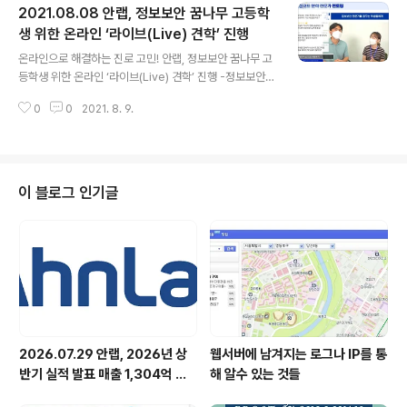
2021.08.08 안랩, 정보보안 꿈나무 고등학
팅 부문(정보보호컨설턴트) - 8월 22일(일)까지 안랩 채용 홈페이지(ahnlab.r
ecruiter.co.kr)에서 지원 가능 안랩(대표 강석균, www.ahnlab.com)이 8
생 위한 온라인 ‘라이브(Live) 견학’ 진행
글 내용
월 22일(일)까지 2021년 정규직 신입사원 채용 및 채용연계형..
온라인으로 해결하는 진로 고민! 안랩, 정보보안 꿈나무 고
등학생 위한 온라인 ‘라이브(Live) 견학’ 진행 -정보보안
업계 진출 꿈꾸는 서울시 7개 학교 학생 22명 참여 -참여
0
0
2021. 8. 9.
자 관심사 맞춤형 심화 멘토링 제공 안랩(대표 강석균, ww
w.ahnlab.com )이 8월 6일(금) 서울여자대학교 소프트
웨어중심대학사업단과 성북구청이 주관하는 프로그램 참
여 학생들을 대상으로 온라인 라이브(Live) 견학을 실시했
다. 이번 견학은 참여 고등학생들의 평소 관심사에 맞춰 정
이 블로그 인기글
보보안 분야에 대한 궁금증을 해소할 수 있도록 사내 악성
코드 분석 전문가를 초청해 진행됐다. 학생들은 보안 업계
진출에 필요한 구체적인 역량, 업계 전망, 실제 업무 환경
등 실시간으로 궁금한 점을 문답하는 시간을 가졌다. 전문
가와 함께하는 비..
2026.07.29 안랩, 2026년 상
웹서버에 남겨지는 로그나 IP를 통
반기 실적 발표 매출 1,304억 원,
해 알수 있는 것들
영업이익 73억 원 기록