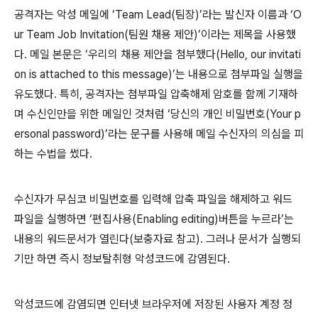
공격자는 악성 메일에 ‘
Team Lead(
팀장
)
’라는 발신자 이름과 ‘
O
ur Team Job Invitation(
팀원 채용 제안
)
’이라는 제목을 사용했
다
.
메일 본문은 ‘우리의 채용 제안을 첨부했다
(Hello, our invitati
on is attached to this message)
’는 내용으로 첨부파일 실행을
유도했다
.
특히
,
공격자는 첨부파일 압축해제 암호를 함께 기재하
며 수신인만을 위한 메일인 것처럼 ‘당신의 개인 비밀번호
(Your p
ersonal password)
’라는 문구를 사용해 메일 수신자의 의심을 피
하는 수법을 썼다
.
수신자가 무심코 비밀번호를 입력해 압축 파일을 해제하고 워드
파일을 실행하면 ‘편집사용
(Enabling editing)
버튼을 누르라’는
내용의 워드문서가 열린다
(
보충자료 참고
).
그러나 문서가 실행되
기만 하면 즉시 정보탈취형 악성코드에 감염된다
.
악성코드에 감염되면 인터넷 브라우저에 저장된 사용자 계정 정