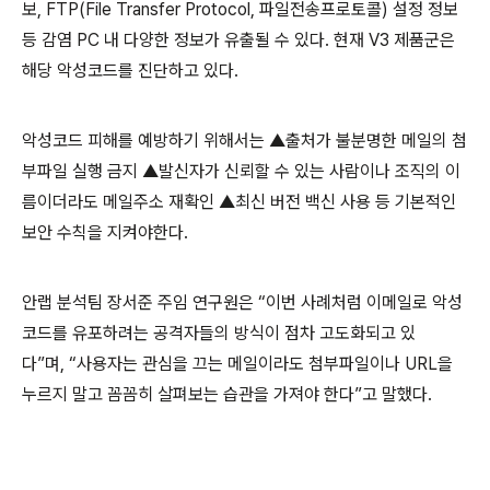
보
, FTP(File Transfer Protocol,
파일전송프로토콜
)
설정 정보
등 감염
PC
내 다양한 정보가 유출될 수 있다
.
현재
V3
제품군은
해당 악성코드를 진단하고 있다
.
악성코드 피해를 예방하기 위해서는 ▲출처가 불분명한 메일의 첨
부파일 실행 금지 ▲발신자가 신뢰할 수 있는 사람이나 조직의 이
름이더라도 메일주소 재확인 ▲최신 버전 백신 사용 등 기본적인
보안 수칙을 지켜야한다
.
안랩 분석팀 장서준 주임 연구원은 “이번 사례처럼 이메일로 악성
코드를 유포하려는 공격자들의 방식이 점차 고도화되고 있
다”며
,
“사용자는 관심을 끄는 메일이라도 첨부파일이나
URL
을
누르지 말고 꼼꼼히 살펴보는 습관을 가져야 한다”고 말했다
.