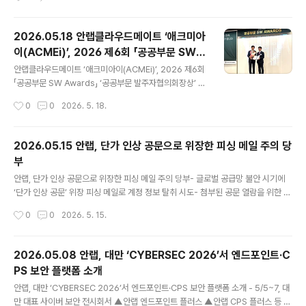
절반 이상(약 55%)이 자연에 직간접적으로 의존하고 있다
연계/스테이블코인 활용 확장성 특징 안랩의 블록체인 자회사 안랩블록체인컴퍼니
고 합니다. (출처) 우..
(대표 강석균, https://ahnlabblockchain.company/ , 이하 ABC)가 디지털 자
산의 안전한 보관과 관리를 지원하는 커스터디 서비스 ‘ABC Cloud Wallet(ABC
2026.05.18 안랩클라우드메이트 ‘애크미아
클라우드 월렛, 이하 ABC 클라우드 월렛)’을 공식 오픈했다고 1일 밝혔다. ABC 클
이(ACMEi)’, 2026 제6회 「공공부문 SW A
라우드 월렛은 개인·기업·기관·재단 고객이 온라인으로 간편하게 신청해 사용할 수
글 내용
wards」 ‘공공부문발주자협의회장상’ 수상
있는 디지털 자산 ..
안랩클라우드메이트 ‘애크미아이(ACMEi)’, 2026 제6회
「공공부문 SW Awards」 ‘공공부문 발주자협의회장상’ 수
상- 공공 분야 AI 업무 혁신 지원하는 맞춤형 AI 어시스턴
작성시간
0
0
2026. 5. 18.
트 구축 플랫폼으로 활용 가치 및 운영 경쟁력 인정- 하이
브리드 검색·다단계 추론·인터랙티브 시각화 기반으로 행
정 효율성 및 생산성 향상 지원 안랩의 AX·MSP 전문 자회
2026.05.15 안랩, 단가 인상 공문으로 위장한 피싱 메일 주의 당
사 안랩클라우드메이트(대표 김형준, www.ahnlabclou
부
dmate.com )의 맞춤형 AI 어시스턴트 구축 플랫폼 ‘애크
글 내용
미아이(ACMEi)’가 지난 15일(금), 서울 대한상공회의소
안랩, 단가 인상 공문으로 위장한 피싱 메일 주의 당부- 글로벌 공급망 불안 시기에
에서 열린 ‘2026 제6회 「공공부문 SW Awards」 공모에
‘단가 인상 공문’ 위장 피싱 메일로 계정 정보 탈취 시도- 첨부된 공문 열람을 위한 P
서 AI SW 부문 ‘공공부문발주자협의회장상’을 수상하며
DF 뷰어 다운로드 절차로 속여 가짜 로그인 페이지에 정보 입력 유도 안랩(대표 강석
작성시간
0
0
2026. 5. 15.
공공 분야 생성형 AI 보안 역량과 활용 가치를..
균, www.ahnlab.com )은 최근 전 세계적인 공급망 불안을 틈타 단가 인상 공문으
로 위장해 계정 정보 탈취를 시도하는 피싱 메일을 발견하고 사용자 주의를 당부했
다. 이번 사례에서 공격자는 ‘단가 인상 공문’이라는 제목으로, 협력업체의 업무 메일
2026.05.08 안랩, 대만 ‘CYBERSEC 2026’서 엔드포인트·C
처럼 꾸민 피싱 메일을 유포했다(보충자료 1 참조). 메일 본문에는 “최근 원자재 가격
PS 보안 플랫폼 소개
상승으로 인해 부득이하게 단가 인상을 시행한다”는 내용을 담고, 관련 공문을 확인
글 내용
하라며 첨부파일 클릭을 유도했다. ..
안랩, 대만 ‘CYBERSEC 2026’서 엔드포인트·CPS 보안 플랫폼 소개 - 5/5~7, 대
만 대표 사이버 보안 전시회서 ▲안랩 엔드포인트 플러스 ▲안랩 CPS 플러스 등 통