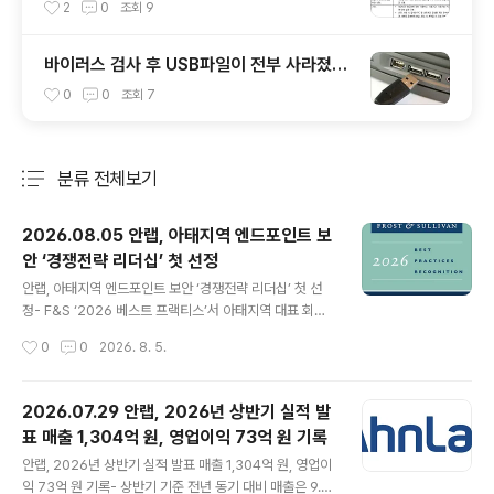
안 USB에 대해 알아봅시다
2
0
조회
9
바이러스 검사 후 USB파일이 전부 사라졌습
니다!!
0
0
조회
7
분류 전체보기
주요 글 목록
2026.08.05 안랩, 아태지역 엔드포인트 보
안 ‘경쟁전략 리더십’ 첫 선정
글 내용
안랩, 아태지역 엔드포인트 보안 ‘경쟁전략 리더십’ 첫 선
정- F&S ‘2026 베스트 프랙티스’서 아태지역 대표 회사
인정- 통합 보안 운영 전략과 플랫폼 경쟁력 우수한 평가받
작성시간
0
0
2026. 8. 5.
아- 2019년부터 매년 ‘한국 엔드포인트 보안 기업’ 선정에
이은 ‘쾌거’ 글로벌 통합보안 기업 안랩(대표 강석균, ww
w.ahnlab.com)은 글로벌 시장조사 기관 프로스트 앤드
2026.07.29 안랩, 2026년 상반기 실적 발
설리번의 ‘2026 베스트 프랙티스(Best Practices Rec
표 매출 1,304억 원, 영업이익 73억 원 기록
ognition)’에서 처음으로 아시아·태평양 엔드포인트 보안
글 내용
부문 ‘경쟁전략 리더십(Competitive Strategy Leade
안랩, 2026년 상반기 실적 발표 매출 1,304억 원, 영업이
rship)’ 자격을 얻게 됐다고 5일 밝혔다. 지난 2019년부
익 73억 원 기록- 상반기 기준 전년 동기 대비 매출은 9.