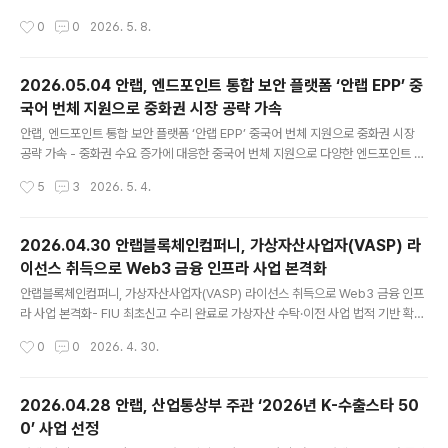
합 보안 플랫폼 전시- AI 기술, 최신 보안 규제 대응 역량, 중국어 번체 언어 지원 등
작성시간
0
0
2026. 5. 8.
현지 고객 요구 반영한 솔루션으로 호응 얻어 안랩(대표 강석균, www.ahnlab.co
m )이 5일부터 7일까지 대만 타이베이 난강전람관에서 열린 사이버 보안 전시회 ‘C
YBERSEC 2026(사이버섹 2026)’에서 중화권 고객 환경에 최적화된 엔드포인트
2026.05.04 안랩, 엔드포인트 통합 보안 플랫폼 ‘안랩 EPP’ 중
및 사이버물리시스템(CPS) 보안 플랫폼을 선보였다. 사이버섹은 매년 약 2만 명이
국어 번체 지원으로 중화권 시장 공략 가속
참관하는 대만 최대 규모의 사이버 보안 행사다. 안랩은 2년 연속 현지 파트너사와
글 내용
함께 전시 부스..
안랩, 엔드포인트 통합 보안 플랫폼 ‘안랩 EPP’ 중국어 번체 지원으로 중화권 시장
공략 가속 - 중화권 수요 증가에 대응한 중국어 번체 지원으로 다양한 엔드포인트 보
안 기능에 대한 고객 접근성 및 편의성 향상 - 적용 대상: ▲안랩 EPPM ▲안랩 EP
작성시간
5
3
2026. 5. 4.
M ▲안랩 EPrM ▲안랩 EDC ▲V3 제품군(macOS PC 및 리눅스 서버용) - 현지
고객 수요에 맞춘 현지화 전략으로 글로벌 사업 경쟁력 지속 강화 안랩(대표 강석균,
www.ahnlab.com )이 30일(목), 중화권 고객의 접근성과 사용 편의성을 높이기
2026.04.30 안랩블록체인컴퍼니, 가상자산사업자(VASP) 라
위해 엔드포인트 통합 보안 플랫폼 ‘안랩 EPP’의 지원 언어에 중국어 번체를 추가했
이선스 취득으로 Web3 금융 인프라 사업 본격화
다. 이번 중국어 번체 지원은 대만 등 핵심 중화권 시장에서 안랩의 엔드포인트 보안
글 내용
솔루션에 대한 도..
안랩블록체인컴퍼니, 가상자산사업자(VASP) 라이선스 취득으로 Web3 금융 인프
라 사업 본격화- FIU 최초신고 수리 완료로 가상자산 수탁·이전 사업 법적 기반 확
보- ‘빅스캔’ 기반 온체인 분석·KYT 역량으로 AML 대응 역량 강화- 제로 트러스트·
작성시간
0
0
2026. 4. 30.
MPC 기반 커스터디 인프라로 기업 Web3 도입 지원 안랩의 블록체인 자회사 안랩
블록체인컴퍼니(대표 강석균, https://ahnlabblockchain.company , 이하 AB
C)가 금융정보분석원(FIU)으로부터 가상자산 ‘보관 및 이전’에 대한 가상자산사업자
2026.04.28 안랩, 산업통상부 주관 ‘2026년 K-수출스타 50
(VASP) 라이선스를 취득하고, 제도권 내 Web3 금융 인프라 사업을 본격화한다. A
0’ 사업 선정
BC는 고객의 가상자산을 수탁 받아 보관·관리하고, 고객 요청에 따라 내부 승인 절차
글 내용