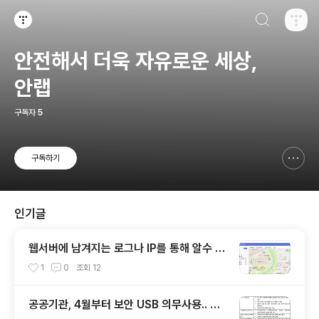
검색하기
티스토리
안전해서 더욱 자유로운 세상,
안랩
구독자
5
구독하기
신고하기 레이어
열기
인기글
웹서버에 남겨지는 로그나 IP를 통해 알수 있
는 것들
1
0
조회
12
공공기관, 4월부터 보안 USB 의무사용.. 보