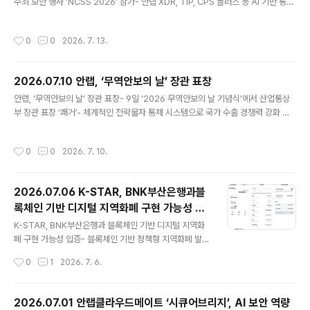
주최 보안 행사 ‘NCSS 2026’ 참가- 안랩 XDR, TIP, CPS 플러스 등 AI 기반 통합
반으로 다양한 피싱 문자를 탐지·분석한 결과를 담은 ‘202
보안 역량 소개/시연- 올 들어 미국, 일본, 대만 등 글로벌 사이버 보안 전시 지속 참
6년 2분기 피싱 문자 트렌드 보고서’를 발표했다고 15일
가 글로벌 통합 보안 기업 안랩(대표 강석균, https://www.ahnlab.com)은 7월 7
밝혔다. [공격 유형 1위: 대출 사기]이번 2분기 가장 많이
작성시간
0
0
2026. 7. 13.
일부터 9일까지 3일간 말레이시아 푸트라자야 국제 컨벤션 센터에서 열린 사이버
발생한 피싱 문자 공격 유형은..
보안 포럼 ‘National Cybersecurity Summit 2026(이하 NCSS 2026)’에 참
가해 공공 IT 환경에 최적화된 AI 기반 통합 보안 기술을 선보였다고 13일 밝혔다.
2026.07.10 안랩, ‘무역안보의 날’ 장관 표창
지난 6월 일본 ‘인터롭 도쿄 2026’에 이어, 5월 대만 ‘사..
글 내용
안랩, ‘무역안보의 날’ 장관 표창- 9일 ‘2026 무역안보의 날 기념식’에서 산업통상
부 장관 표창 ‘쾌거’- 체계적인 전략물자 통제 시스템으로 국가 수출 경쟁력 강화 기
여- 지난해 무역의 날 ‘1000만불 수출탑/산통부 장관상’ 이은 수상 행진 글로벌 통
합 보안 기업 안랩(대표 강석균, https://www.ahnlab.com)은 9일 서울시 중구 대
작성시간
0
0
2026. 7. 10.
한상공회의소에서 열린 ‘2026 무역안보의 날 기념식’에서 전략물자 수출관리 단체
부문 유공자 포상을 수상했다고 10일 밝혔다. 산업통상부와 무역안보관리원은 매년
무역안보의 날 기념식에서 전략물자의 안정적 관리와 수출관리 제도 이행 확산에 기
2026.07.06 K-STAR, BNK부산은행과블
여한 단체와 개인을 선정해 장관 표창을 수여하고 있다. 전략물자란 국가안보와 국제
록체인 기반 디지털 지역화폐 구현 가능성 입
평화를 위해 수출입이 통제되는 물품이..
글 내용
증
K-STAR, BNK부산은행과 블록체인 기반 디지털 지역화
폐 구현 가능성 입증- 블록체인 기반 정책형 지역화폐 발행
·유통·결제·정산 전 과정 검증- 결제 운영 데이터 기반 테스
작성시간
0
1
2026. 7. 6.
트서 성공률 100%·1초 이내 처리 성능- 원화 스테이블코
인 등 차세대 디지털화폐 인프라 확장 가능성 제시 글로벌
통합보안 기업 안랩의 블록체인 전문 자회사 안랩블록체인
2026.07.01 안랩클라우드메이트 ‘시큐어브리지’, AI 보안 역량
컴퍼니(대표 강석균, https://ahnlabblockchain.comp