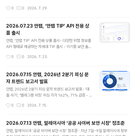
터 2025년까지 7년 연속 ‘올해의 한국 엔드포인트 보안
1%, 영업이익은 62.3% 신장- 2분기 매출 713억 원(↑1
작성시간
0
0
2026. 7. 29.
기업’에 선정된 데 이어, ..
4.5%), 영업이익 54억 원(↑55.6%)- 해외 매출 전년비
두 자릿수, N²SF 관련 제품 세 자릿수 이상 늘어 글로벌 통
합보안 기업 안랩(대표 강석균, www.ahnlab.com )은 2
2026.07.23 안랩, ‘안랩 TIP’ API 전용 상
9일, 2026년 상반기 연결기준 매출 1,304억 원, 영업이
품 출시
익 73억 원(별도기준 상반기 매출 1,167억 원, 영업이익 1
글 내용
25억 원)을 기록했다고 잠정 실적을 공시했다. 이는 전년
안랩, ‘안랩 TIP’ API 전용 상품 출시- 다양한 위협 정보를
동기(2025년 상반기) 대비 연결기준 매출은 109억 원(9.
API 형태로 제공하는 차세대 TIP 출시 - 이기종 보안 솔루
1%), 영업이익은 28억 원(62.3%) 증가한 수치다. 별도
션과 연동, TI 조회 자동화, SOC 환경 고도화 특징- ‘안랩
작성시간
0
0
2026. 7. 23.
기준으로는 전년..
TIP 스타터’ 동시 출시로 합리적 비용의 TIP 체험 기회 제
공 안랩(대표 강석균, www.ahnlab.com)은 차세대 위협
인텔리전스 플랫폼 ‘안랩 TIP’의 다양한 위협 정보를 애플
2026.07.15 안랩, 2026년 2분기 피싱 문
리케이션 프로그래밍 인터페이스(API) 형태로 제공하는
자 트렌드 보고서 발표
‘AhnLab TIP API(안랩 TIP API)’를 출시했다고 23일
글 내용
밝혔다. 위협 인텔리전스를 다양한 보안 솔루션에 연동하
안랩, 2026년 2분기 피싱 문자 트렌드 보고서 발표- ‘대
려는 고객 수요가 증가함에 따라, 기존 포털 서비스와 함께
출 사기’, ‘텔레그램 사칭’ 피싱 각각 162%, 71% 급증 - 은
제공 중인 API 기능을 별도 상품으로 선보였다. 안랩 TIP
행, 카드사, 증권사 등 금융기관 사칭 기승- 메신저 채팅방
작성시간
0
0
2026. 7. 15.
는 안랩이 수집·분석한..
유인·URL 클릭 유도하는 문자 경계 필요“모바일 메신저로
유인하는 대출 사기나 여름철 휴가 이벤트 관련 피싱 문자
주의하세요.”글로벌 통합 보안 기업 안랩(대표 강석균, ww
2026.07.13 안랩, 말레이시아 ‘공공 사이버 보안 시장’ 정조준
w.ahnlab.com)이 2026년 4월부터 6월까지 에이전틱
글 내용
안랩, 말레이시아 ‘공공 사이버 보안 시장’ 정조준- 지난 7일~9일 말레이시아 정부
AI 보안 플랫폼 ‘안랩 AI 플러스(AhnLab AI PLUS)’를 기