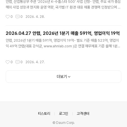
를 거쳐 자산 이전..
안랩, 산업통상부 주관 ‘2026년 K-수출스타 500’ 사업 선정- 안랩, 주요 국가 중심
해외 사업 성장과 현지화 운영 역량, 국가별 IT 환경 대응 제품 경쟁력 인정받으며 사
업 선정- 지원 자원은 글로벌 마케팅, 인증 및 특허 확보, 기술 컨설팅, 해외 영업 활
작성시간
0
0
2026. 4. 28.
동 등에 활용해 글로벌 경쟁력 지속 강화 예정 안랩(대표 강석균, www.ahnlab.co
m )이 산업통상부가 주관하는 ‘2026년 K-수출스타 500’ 사업에 선정됐다. ‘2026
년 K-수출스타 500’ 사업은 산업통상부가 향후 5년간 수출 중추기업 500개사 육
2026.04.27 안랩, 2026년 1분기 매출 591억, 영업이익 19억
성을 목표로 추진하는 프로그램으로, 글로벌 경쟁력을 갖춘 유망 기업을 선발해 해외
글 내용
안랩, 2026년 1분기 매출 591억, 영업이익 19억- 별도 기준 매출 523억, 영업이
진출과 수출 확대를 지원한다(보충자료 참조). 안랩은 사우디아라비아, 중국, 대만,
익 49억 안랩(대표 강석균, www.ahnlab.com )은 연결 재무제표 기준 올해 1분기
일본 등 주요..
매출액 591억원, 영업이익 19억(별도 재무제표 기준 매출 523억원, 영업이익 49
억원)을 기록했다고 잠정 실적을 공시했다. 이는 전년 동기대비 연결 기준 매출은 19
작성시간
0
0
2026. 4. 27.
억원(3.3%), 영업이익은 9억원(84.4%) 증가한 수치다. 별도 재무제표 기준으로는
전년 동기 대비 매출이 15억원(2.9%), 영업이익은 20..
더보기
의안내
티스토리
로그인
고객센터
© Daum Corp.