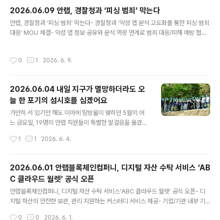
해 CPS(Cyber-Physical System, 사이버물리시스템) 보안 역량 및 AI 기반 위
2026.06.09 안랩, 경찰청과 ‘피싱 범죄’ 막는다
협 인텔리전스 경쟁력, 클라우드 기..
글 내용
안랩, 경찰청과 ‘피싱 범죄’ 막는다- 경찰청과 ‘악성 앱 분석 고도화를 통한 피싱 범죄
대응’ MOU 체결- 악성 앱 정보 공유와 분석 역량 연계로 범죄 대응/피해 예방 협력-
V3 모바일 시큐리티에 최신 악성 앱 정보 반영해 사용자 보호 강화' 안랩(대표 강석
균, www.ahnlab.com)은 지난 8일 경찰청과 ‘악성 앱 분석 고도화를 통한 피싱 범
작성시간
0
1
2026. 6. 9.
죄 대응’을 위한 업무협약(MOU)를 체결했다고 이날 밝혔다. 이번 업무협약식은 서
울 종로구 경찰청 전기통신금융사기 통합대응단 회의실에서 열렸고, 강석균 안랩 대
표와 오창배 경찰청 전기통신금융사기 통합대응단장을 비롯해 관계자들이 참석했
2026.06.04 내일 지구가 멸망하더라도 오
다. 특히 안랩과 경찰청은 악성 앱이 보이스피싱 등 각종 사이버 민생범죄의 주요 수
늘 한 포기의 섬시호를 심겠어요
단으로 꾸준히 악용됨에 따라, 관련 ..
글 내용
가만히 서 있기만 해도 이마에 땀방울이 맺히던 5월의 어
느 금요일, 19명의 안랩 직원들이 특별한 발걸음을 옮겼습
니다. 회사 근처 신구대학교식물원에서 멸종위기 식물인
작성시간
1
1
2026. 6. 4.
'섬시호'와 '섬개야광나무'를 심기 위해서요! 🧐 왜 지금, 기
업들이 '생물다양성'에 주목해야 할까요?그동안 기업들이
온실가스 배출을 줄이는 '탄소 중립'에 집중해 왔다면, 이제
2026.06.01 안랩블록체인컴퍼니, 디지털 자산 수탁 서비스 ‘AB
는 한 걸음 더 나아가 자연과 생태계를 건강하게 되돌리는
C 클라우드 월렛’ 공식 오픈
‘생물다양성 보전’에 대한 책임이 강조되고 있습니다. 자연
글 내용
이 무너지면 기업도 문을 닫아야 할 만큼 직접적인 경영 위
안랩블록체인컴퍼니, 디지털 자산 수탁 서비스‘ABC 클라우드 월렛’ 공식 오픈- 디
기가 찾아오기 때문인데요.세계경제포럼(WEF)과 글로벌
지털 자산의 안전한 보관, 관리 지원하는 커스터디 서비스 제공- 기업/기관 내부 기
컨설팅 그룹 PwC의 조사에 따르면, 전 세계 경제 생산의
준 맞춘 디지털 자산 운용 권한/정책 체계적 관리 - MPC·콜드월렛·WaaS기반 금융
작성시간
0
0
2026. 6. 1.