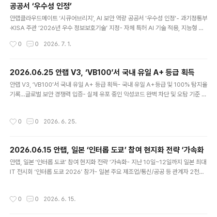
공공서 ‘우수성 인정’
any/)가 소속된 원화 스테이블코인 기반 디지털화폐 인프
글 내용
라 기술 얼라이언스 ‘K-STAR(KRW Stablecoin Tech
안랩클라우드메이트 ‘시큐어브리지’, AI 보안 역량 공공서 '우수성 인정'- 과기정통부
Alliance for Revolution)’는 BNK부산은행과 함께 지역
·KISA 주관 ‘2026년 우수 정보보호기술’ 지정- 자체 특허 AI 기술 적용, 지능형 데
화폐 디지털 전환을 위한 블록체인 기반 결제·정산 인프라
이터 보안 처리 기술 ‘높은 평가’- 공공 인증 기반으로 시장 확장 및 다양한 사업 기회
작성시간
0
0
2026. 7. 1.
검증(PoC, Proof of Co..
확대 기대글로벌 통합 보안 기업 안랩의 AX·MSP 전문 자회사 안랩클라우드메이트
(대표 김형준, www.ahnlabcloudmate.com)의 생성형 AI 보안 솔루션 ‘시큐어브
리지(SecureBridge)’가 과학기술정보통신부와 한국인터넷진흥원(KISA)이 주관
2026.06.25 안랩 V3, ‘VB100’서 국내 유일 A+ 등급 획득
하는 ‘2026년 우수 정보보호기술’에 지정됐다고 1일 밝혔다. ‘우수 정보보호기술 지
글 내용
안랩 V3, ‘VB100’서 국내 유일 A+ 등급 획득- 국내 유일 A+등급 및 100% 탐지율
정제도’는 정보보호 분야 기업이 보유한 유망 기술·제품·서비스를 발굴해 기술 경쟁
기록…글로벌 보안 경쟁력 입증- 실제 유포 중인 악성코드 완벽 차단 및 오탐 기준 충
력과 시장성을 ..
족- 독일 AV-TEST, 미국 MITRE 평가 등 지속 참여해 긍정 평가받아 글로벌 통합
보안 기업 안랩(대표 강석균, www.ahnlab.com )은 자사 엔드포인트 보안 솔루션
작성시간
0
0
2026. 6. 25.
‘안랩 V3’가 글로벌 보안 평가 기관 바이러스블러틴(Virus Bulletin)의 ‘VB100’의
올 6월 인증 평가에 참여해 악성코드 탐지율 100%를 기록하며 최고 등급인 A+로
인증을 획득했다고 25일 밝혔다. VB100은 윈도우 기반 엔드포인트 보안 제품을 대
2026.06.15 안랩, 일본 ‘인터롭 도쿄’ 참여 현지화 전략 ‘가속화
상으로 실제 환경에서 유포되는 악성코드 대응 능력을 검증하는 글로벌 보안 인증
글 내용
으..
안랩, 일본 ‘인터롭 도쿄’ 참여 현지화 전략 ‘가속화- 지난 10일~12일까지 일본 최대
IT 전시회 ‘인터롭 도쿄 2026’ 참가- 일본 주요 제조업/통신/공공 등 관계자 2천여
명 방문, ‘인산인해’- ‘안랩 CPS PLUS’·‘안랩 TIP’·‘V3 Security for Business’
등 소개/시연 안랩(대표 강석균, www.ahnlab.com)이 6월 10일부터 12일까지 3
작성시간
0
0
2026. 6. 15.
일간 일본 지바현 마쿠하리 멧세(Makuhari Messe)에서 열린 일본 최대 규모의 I
T 전시회 ‘인터롭 도쿄 2026(Interop Tokyo 2026, 이하 ‘인터롭 도쿄’)’에 참가