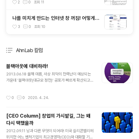
안 USB에 대해 알아봅시다
2
0
조회
11
나를 미치게 만드는 인터넷 창 꺼짐! 어떻게
해결할까?
3
0
조회
10
AhnLab 칼럼
분류 전체보기
주요 글 목록
블랙아웃에 대비하라!
글 내용
2013.06.18 올해 여름, 사상 최악의 전력난이 예상되는
가운데 '블랙아웃(대규모 정전)' 공포가 빠르게 확산되고
있다. 정부와 지자체들은 전년 동기 대비 공공기관 전력 소
비 20% 감축, 7~8월 지하철 감축 운행, 선택형 피크 요금
작성시간
0
0
2020. 4. 24.
제 확대 등 전력 수급 대책들을 쏟아내고 있고 기업체들도
산업체의 특성에 맞는 에너지 절약 방안을 마련하기 위해
머리를 맞대고 있다. 이에 효율적인 관리를 통해 기업이 에
[CEO Column] 창업의 가시밭길, 그는 왜
너지를 절약할 수 있는 방안을 살펴보고, 가정에서 실천할
다시 택했을까
수 있는 IT 기기 전력 소비 절감 방법을 알아본다. 기업 에
글 내용
너지 소비의 25%는 IT 기기 시장조사기관 가트너에 따르
2012.09.11 남과 다른 무엇이 되어라! 미국 실리콘밸리에
면,기업의 에너지 비용 중 냉난방 및 공조 시설은 58%, IT
위치한 어느 벤처기업의 최고경영자(CEO)와 대화할 기회