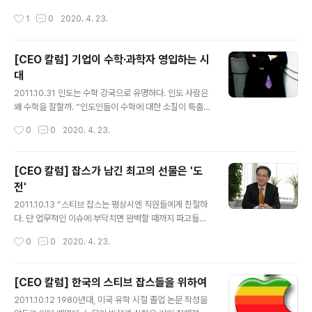
차하는 것을 설명하는 사진을 띄우자 탄성이 터져나왔다.
조직 문화를 직간접적으로 접하는 자리가 면접일 것이다.
작성시간
1
0
2020. 4. 23.
바로 그 강의장의 모습과 맞아떨어지기 때문이었다. 기술
나 역시 마찬가지였다. 2000년 이맘 때쯤, 안철수연구소
혁신을 통한 급격한 IT성장 돌이켜 ..
의 면접을 보기 위해 단 한 벌뿐인 양복을 차려 입고 2호선
선릉역을 걸어 나왔던 기억이 아직도 생생하다. 평소 양복
[CEO 칼럼] 기업이 수학·과학자 영입하는 시
이라면 질색을 하는 터라 말 그대로 사람이 옷을 입은 것인
대
지, 옷이 사람이 입은 것인지 알 수 없을 정도로 어색한 자
글 내용
세로 당시 안철수연구소 입구에 위치한 안내데스크에 들어
2011.10.31 인도는 수학 강국으로 유명하다. 인도 사람은
섰다. 삼성동에 위치했던 안철수연구소 사무실은 예상보다
왜 수학을 잘할까. “인도인들이 수학에 대한 소질이 특출하
찾기가 수월해 면접 시간보다 일찍 도착할 수 있었고, 면접
거나 교육 방식이 유별난 것은 아니다. 다만학교 교육뿐만
작성시간
0
0
2020. 4. 23.
보기 전 잠시 딴짓(?)을 할 시간적 여유가 생겼다. 내가 지
아니라 일상생활 속에서도 습관처럼 늘 수학을 적용하고
원한 회사가 과연 어떤..
살아간다. 수학적 사고가 일상화돼 있는 것이다.” 인도를
방문했을 때 만난 어느 대기업 임원의 대답이다. 그는 글로
[CEO 칼럼] 잡스가 남긴 최고의 선물은 '도
벌 사업의 경험이 풍부해 나름대로 객관적으로 인도의 경
전'
쟁력을 판단하는 통찰력을 가지고 있었다. 인도가 정보기
글 내용
술(IT) 강국으로 도약하고 있는 배경에는 이러한 일상화된
2011.10.13 “스티브 잡스는 평상시엔 직원들에게 친절하
수학적 사고방식이 있었다. 우리나라의 수학 교육도 강도
다. 단 업무적인 이슈에 부닥치면 완벽할 때까지 파고들어
면에서는 남부럽지 않은 수준이다. 그러나 삶의 현장에서
간다. 토론할 때의 모습은 진지하다 못해 치열할 정도다.”
작성시간
0
0
2020. 4. 23.
는 별 필요 없는, 대학 진학을 위한 관문 정도로 인식되고
애플(Apple)에 근무했던 기술자는 스티브 잡스를 이렇게
있다. 대입을 위한 수학은 아주..
회고했다. 회오리 같은 인생 역정, 불꽃처럼 타오른 삶, 어
느 날 갑자기 신제품을 내놓는 ‘외계인’ 등. 스티브 잡스를
[CEO 칼럼] 한국의 스티브 잡스들을 위하여
묘사하는 표현들은 하나같이 열정적이고 이색적이다. 스티
글 내용
2011.10.12 1980년대, 미국 유학 시절 졸업 논문 작성을
브 잡스가 유명을 달리했다는 비보에 마치 오랜 친구를 잃