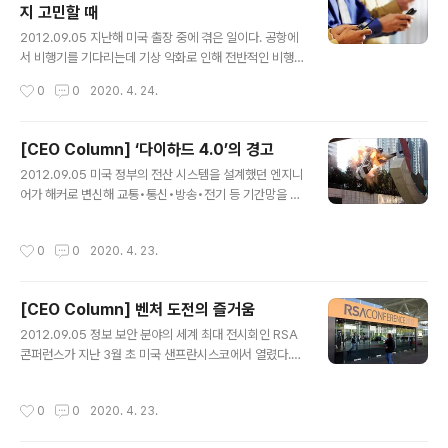
지 고민할 때
하는 그에게서 의외의 말을 들으니 컴퓨터가 모든 업무에
글 내용
도움이 된다는 막연한 가정을 다시 생각해 보게 되었다. 요
2012.09.05 지난해 미국 출장 중에 겪은 일이다. 공항에
즘은 컴퓨터나 스마트폰만 있으면 어디서든 인터넷을 사용
서 비행기를 기다리는데 기상 악화로 인해 전반적인 비행
할 수 있어 회의 도중에도 무심코 관련 없는 주제로 빠져나
일정이 지연됐다. 급기야 다음 도시에서 연결되는 비행기
작성시간
0
0
2020. 4. 24.
가고자 하는 유혹이 들 수..
를 탈 수 있을지 심히 걱정될 지경이었다. 카운터에 가서 물
어보려고 했으나 줄이 워낙 길어서 차례가 오기까지 오래
기다려야 했다. 천신만고 끝에 물어봤지만 담당자에게서는
[CEO Column] ‘다이하드 4.0’의 경고
시원스러운 답변을 듣지 못했다. 마침 어느 미국인이 아이
글 내용
2012.09.05 미국 정부의 전산 시스템을 설계했던 엔지니
패드로 비행 스케줄을 보고 있어 도움을 요청했다. 그는 항
어가 해커로 변신해 교통•통신•방송•전기 등 기간망을 장
공사 앱(App)을 통해 도착 예정 시간, 다음 연결편의 바뀐
악한다. 그는 교통신호를 마음대로 조작하고, 통신망을 도
시각과 탑승하는 게이트 등을 즉석에서 보여줬다. 카운터
청하고 심지어는 전투기를 원격 조종하기도 한다. 그의 최
의 담당자보다도 훨씬 빠르고 스마트한 답변이었다. 우리
작성시간
0
0
2020. 4. 23.
종 목적은 하나. 자신이 설계한 시스템에 침투해 미국 전체
생활에서 태블릿PC와 스마트폰은 생각 이상으로 많은 도
의 금융자산을 모두 자신의 소유로 만드는 것이다. 2007
움을 준다. 인터넷은 편리한 반면..
년 제작된 영화 '다이하드 4.0'에 나오는 무시무시한 스토
[CEO Column] 벤처 도전의 즐거움
리다. 물론 상상으로 만들어낸 얘기다. 그러나 이 영화가 나
글 내용
오자 이런 공격이 실제 가능한지에 대한 논의가 무성했다.
2012.09.05 정보 보안 분야의 세계 최대 전시회인 RSA
다행히 현실 세계에서 국가 중요 기간망은 독립적으로 운
콘퍼런스가 지난 3월 초 미국 샌프란시스코에서 열렸다.
영되고 있어 이를 동시에 장악하는 것은 사실상 불가능하
정보 보안의 키워드와 동향을 가늠할 수 있는 행사다. 올해
다. 웬만한 중요 시설은 모두 일반 네트워크와 분리돼 있어
는 지난해에 비해 50% 이상 많은 2만 명 정도의 업계 종
작성시간
0
0
2020. 4. 23.
외부에서 침투하기가 쉽지 않다..
사자가 참석했다. 이렇게 많은 사람들이 모인 이유는 기존
보안 체계를 무력화하는 신종 사이버 공격인 APT(Advan