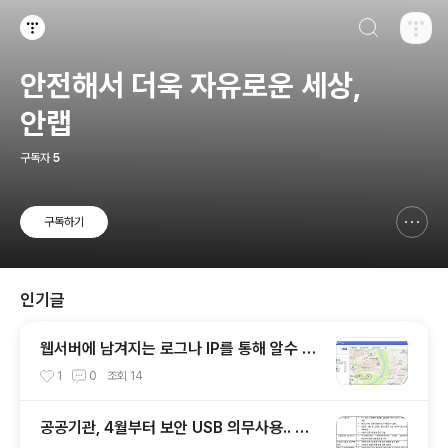
검색하기
티스토리
안전해서 더욱 자유로운 세상,
안랩
구독자
5
구독하기
신고하기 레이어
열기
인기글
웹서버에 남겨지는 로그나 IP를 통해 알수 있
는 것들
1
0
조회
14
공공기관, 4월부터 보안 USB 의무사용.. 보