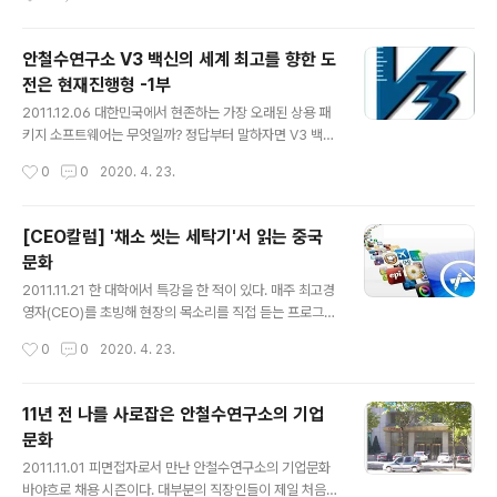
나의 첫째 목표입니다. 다양성이 없다면 성공적인 영업 조
부족한 점도 있을 수 있고, V3가 더 우수한 점도 많다. 한
직이 될 수 없습니다..
면만 일면적 고찰로 전체의 본령을 파악할 수는 없다. 예를
들어 클라우드 기술을 보안에 도입한 스마트디펜스(ASD)
안철수연구소 V3 백신의 세계 최고를 향한 도
나 DNA스캔 기술 등은 앞선 기술력이다. 이를 통해 가볍
전은 현재진행형 -1부
고 빠르면서 실시간으로 악성코드에 대응할 수 있다. 상대
글 내용
적으로 기업 역사가 오래된 외국 기업에 비해 빠른 기술적
2011.12.06 대한민국에서 현존하는 가장 오래된 상용 패
진보라 할 수 있다. 안철수연구소가 국내 시장에서 외산 기
키지 소프트웨어는 무엇일까? 정답부터 말하자면 V3 백신
업의 도전을 받으며, 동시에 이를 뛰어넘어 해외로 나아가
이다. V3는 1988년 6월, 당시 의대생이던 안철수 박사가
작성시간
0
0
2020. 4. 23.
는 원동력도 이런 노력이 바탕이 되었다. 1988년부터 쌓
개발했다. 그 다음으로 오래된 소프트웨어는 한컴(한글과
인 V3의 기술..
컴퓨터)의 '한/글'이다. 한/글은 1989년 개발됐으니 V3 보
다 1년 후에 탄생했다. 국내 소프트웨어의 잔혹한(?) 역사
[CEO칼럼] '채소 씻는 세탁기'서 읽는 중국
를 보면 수많은 제품이 개발됐고 또 사라져 갔다. 그러나 V
문화
3와 한/글은 우리나라 소프트웨어의 자존심으로 자리잡고
글 내용
있다. 무엇보다 의미있는 것은 V3 백신은 사이버 국력을
2011.11.21 한 대학에서 특강을 한 적이 있다. 매주 최고경
상징하는 정보보안 소프트웨어이고, 한/글은 자국의 언어
영자(CEO)를 초빙해 현장의 목소리를 직접 듣는 프로그램
를 대표하는 워드 프로세서라는 점이다. 국가적으로 필수
이었다. 흥미롭게도 강의실을 가득 메운 학생들의 전공 분
작성시간
0
0
2020. 4. 23.
적인 소프트웨어를 자국의 순수 기술로 개발해 국민들이
야가 인문계와 이공계가 절반씩 섞여 있었다. 융합이 중요
사용하고 있다는 것은 자..
하다는 생각에 의도적으로 만든 강좌라고 한다. 고등학교
부터 문과와 이과로 나뉘는 우리의 교육 현실에서 보면 신
11년 전 나를 사로잡은 안철수연구소의 기업
선한 시도다. 마침 주제가 정보기술(IT)이 일으키는 사회
문화
변화였다. 모바일·클라우드·소셜네트워크·사이버 보안·프
글 내용
라이버시 등과 같은 시대적 키워드를 중심으로 진행됐다.
2011.11.01 피면접자로서 만난 안철수연구소의 기업문화
특히 지금은 고인이 된 스티브 잡스가 인문학과 기술이 교
바야흐로 채용 시즌이다. 대부분의 직장인들이 제일 처음