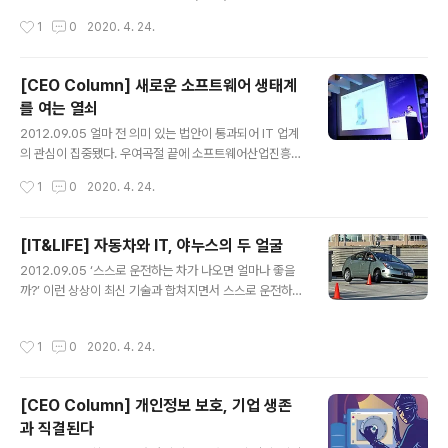
장비는 25%, 조명 시설은 11%를 차지하는 것으로 조사됐
가 있었다. 그는 그 기업의 창업자는 아니었다. 창업자는 추
작성시간
1
0
2020. 4. 24.
다...
구했던 사업 모델이 실패해서 이미 떠난 후였다. 대주주였
던 벤처캐피털은 기업을 살리기 위해 그를 전문경영인으로
영입했다. 벤처캐피털이 그에게 요구했던 것은 무엇이었을
[CEO Column] 새로운 소프트웨어 생태계
까. 보통의 경우라면 하루빨리 경영을 정상화하고 재정상
를 여는 열쇠
태를 흑자 구조로 바꾸라고 주문했을 것이다. 그러나 그에
글 내용
게 주어진 과제는 달랐다. 필요한 자금을 투자할 터이니 새
2012.09.05 얼마 전 의미 있는 법안이 통과되어 IT 업계
로운 도전을 해보라는 것이었다. 과거의 실패 경험을 기반
의 관심이 집중됐다. 우여곡절 끝에 소프트웨어산업진흥법
으로 한 신제품이든, 기존의 기술을 향상시킨 것이든 ‘남과
개정안이 통과된 것이다. 많은 사람이 이를 계기로 기존의
작성시간
1
0
2020. 4. 24.
다른 무엇(to-be-something)’이 되라는 게 전부였다고
불합리한 SI 사업 관행이 개선, 선진화되리라 기대한다. 비
한다. 그는 기업의 전..
록 IT 서비스 분야의 법이기는 하지만 소프트웨어 산업 전
체의 발전에 긍정적인 영향을 미치리라는 데 이의를 제기
[IT&LIFE] 자동차와 IT, 야누스의 두 얼굴
할 사람은 없을 것이다. 지금은 SW 생태계의 재탄생 시점
글 내용
2012.09.05 ‘스스로 운전하는 차가 나오면 얼마나 좋을
돌이켜보면 불과 2년 전, 우리는 스마트폰이 몰고 온 메가
까?’ 이런 상상이 최신 기술과 합쳐지면서 스스로 운전하는
톤급 충격으로 휘청거린 경험이 있다. 그 원인은 한 마디로
자동차가 등장했다. 미국에서는 구글이 개발한 무인 자동
소프트웨어와 콘텐츠의 생태계가 없었다는 것이다. 소프트
차가 시험 운전면허를 취득했고, 일본에서는 운전자의 조
웨어와 콘텐츠 전문 업체가 없어서가 아니라 이들 전문 업
작성시간
1
0
2020. 4. 24.
작 없이도 자동차가 자동으로 주행하는 고속도로를 2020
체들이 대기업과 수직적 관계에 놓일 수밖에 없는 산업 구
년까지 완공할 계획이라고 한다. 무인 주행 자동차는 운전
조가 원인이었다. 그 이후..
에 미숙한 사람이나 장애인, 노약자는 물론, 교통 사고를 줄
[CEO Column] 개인정보 보호, 기업 생존
이는 데에도 도움이 될 것으로 기대된다. [그림 1] 자동차
과 직결된다
운행에 필요한 주요 기능을 제어하는 전자제어 장치인 EC
글 내용