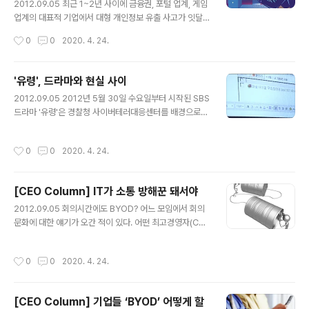
U(Electronic Control Unit)가 자동차에 포함된 지는 오
2012.09.05 최근 1~2년 사이에 금융권, 포털 업계, 게임
래 되었다. 또한, 앞으로 등장할 ‘스마트카’에는 더욱 많은
업계의 대표적 기업에서 대형 개인정보 유출 사고가 잇달
기능들이 자동화됨으로써 ‘스마트폰’처럼 우리의 삶을 크
아 발생했다. 최근 5년간 주요 기업에서 유출된 개인 정보
작성시간
0
0
2020. 4. 24.
게 변화시킬..
가 약 1억 2000만 명분에 이른다고 한다. 주요 포털과 금
융 사이트에서도 동일한 아이디와 패스워드를 사용하는 경
우, 2차•3차 피해로 이어질 수 있다. 각종 보안 사고 및 사
'유령', 드라마와 현실 사이
이버 범죄에 대한 언론 보도를 통해 과거에 비해 개인정보
글 내용
2012.09.05 2012년 5월 30일 수요일부터 시작된 SBS
보호의 중요성에 대한 인식이 크게 높아진 것은 사실이다.
드라마 '유령'은 경찰청 사이버테러대응센터를 배경으로
정부도 개인정보보호법 시행 등 보안 강화를 위해 적극 나
사이버 범죄를 다루고 있다. 특히 경찰과 보안 업체 등에서
서고 있다. 그러나 이러한 노력에도 불구하고, 유사한 사건
기술 자문을 받아 현실성을 높였다. 하지만, 드라마는 기본
이 연이어 터지다 보니 우리 사회가 개인정보 유출에 조금
작성시간
0
0
2020. 4. 24.
적으로 허구이기 때문에 극적 재미, 시간적 제약, 시청자 이
은 무뎌지고 있는 듯하다. 유출된 정보가 직접적인 피해로
해 등의 이유로 과장되거나 생략되기도 한다. 그렇다면 드
나타나기까지 일정..
라마 '유령'에 나온 내용들의 실현 가능성은 얼마나 될까?
[CEO Column] IT가 소통 방해꾼 돼서야
* 현실 위험도는 별 1~5개로 구분했으며, 현실 위험이 높
글 내용
을수록 별이 많다. 그러나 이것은 어디까지나 현재 기준이
2012.09.05 회의시간에도 BYOD? 어느 모임에서 회의
며, 여러 가지 요인에 의해 앞으로 바뀔 수 있다는 점을 밝
문화에 대한 얘기가 오간 적이 있다. 어떤 최고경영자(CE
혀둔다. 메일을 이용한 악성코드 감염(제3화, 제4화) • 현
O)는 회의에 들어가서 화가 났다고 한다. 노트북을 가져온
실 위험: ★★★★★ '유령'에서는 공격자가 메일의 첨부
사람이 너무 많아서다. 그래서 “여기가 기자 간담회장입니
작성시간
0
0
2020. 4. 24.
파일을 통..
까. 컴퓨터 모두 치우세요”라고 지적하고, 앞으로 자신이
주재하는 회의 자리에서는 컴퓨터를 꺼내지 못하게 했다는
것이다. 공교롭게도 그 CEO는 다름 아닌 정보기술(IT) 업
[CEO Column] 기업들 ‘BYOD’ 어떻게 할
계에 종사하고 있다. 어느 분야보다 컴퓨터와 밀접하게 일