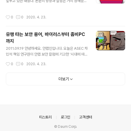
앞두고 있던 때였다. 논문의 방향과 실험은 거의 정해졌고,
은 듯 안타깝다. 정보기술(IT) 분야에 몸담고 있는 이들 누
한 권의 책으로 완성하는 일만 남겨두고 있었다. 시간 내에
구나 비슷한 상실감을 느꼈을 것이다. 디지털 라이프는 그
최대한의 완성도를 내기 위해서는 고도의 집중력이 필요했
의 선물 하긴 그가 만든 제품을 처음 접한 게 대학 시절인 1
작성시간
0
0
2020. 4. 23.
다. 애플과의 첫 만남, 첫 PC는 아직도 소장 중 고민 끝에
980년대 초반이었으니 거의 30년 가까운 세월을 그와 함
가난한 유학생 신분으로는 ‘과감한’ 결정을 내렸다. 당시 선
께 보냈다고 할..
풍적으로 인기를 끌던 애플의 맥(Mac) 컴퓨터와 레이저
유행 타는 보안 용어, 바이러스부터 좀비PC
프린터 세트를 구입하기로 한 것이다. 학교 컴퓨터에 담겨
까지
있던 내용을 옮기는 작업, 새로운 컴퓨터를 익히는 시간 등
글 내용
을 감안하면 위험 요소도 적지 않았다. 우려는 기우에 불과
2011.09.19 안녕하세요. 안랩인입니다. 오늘은 ASEC 차
했다. 직관적인 사용자 인터페이스라서 별도의 학습 시간
민석 책임 연구원이 안랩 보안 칼럼에 기고한 '시대에 따라
이 필요 없었다. 그래프와 도식이 많이 필요한 전공이었음
등장한 다양한 악성코드 관련 용어들'에 대한 글을 소개하
작성시간
0
0
2020. 4. 23.
에도 크게 시..
겠습니다. - 최근 발생한 대규모 고객 정보 유출 사건의 주
범으로 지목되면서 좀비PC에 대한 관심이 증폭되고 있다.
각종 포털 사이트에서 ‘좀비PC’가 검색어 상위에 오르기도
더보기
했다. 좀비PC의 개념은 사실 기존 악성코드와 특별히 다르
지 않은데, 왜 이런 비슷한 용어가 계속 생겨나는 걸까? 컴
퓨터 바이러스(이하 바이러스)가 일반에게 처음 알려진 건
1988년 이후다. 당시, ‘바이러스’라는 용어 자체가 낯설어
많은 사람들이 생물학적 바이러스와 혼동하거나 감염된 디
스크를 사용하지 못하는 것으로 오해하기도 했다. 초등학
의안내
티스토리
로그인
고객센터
생이었던 필자도..
© Daum Corp.