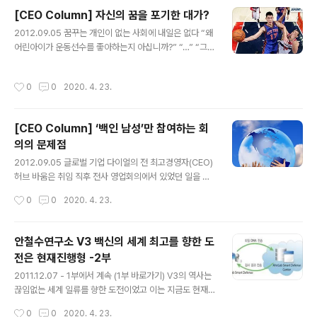
ced Persistent Threat)에 대한 우려가 크고, 모바일이
[CEO Column] 자신의 꿈을 포기한 대가?
나 클라우드와 같은 패러다임 변화에 대응할 수 있는 신개
글 내용
념과 신기술이 절실했기 때문이다. 예상대로 행사장은 이
2012.09.05 꿈꾸는 개인이 없는 사회에 내일은 없다 “왜
런 키워드로 가득했다. 안랩은 올해 처음으로 이 전시회에
어린아이가 운동선수를 좋아하는지 아십니까?” “…” “그들
참여했다. 행사 첫날 아침, 한 신사가 안랩 부스에 찾아왔
은 꿈을 추구하기 때문입니다.” “그렇다고 제가 덩크슛을
다. 그는 정보기술(IT) 전문가이자 저술가로도 잘 알려진
배울 수는 없지 않습니까?” “그렇지만 당신은 요리를 할 수
작성시간
0
0
2020. 4. 23.
사람이었..
있잖습니까? 당신은 요리를 하고 싶어 했지만, 대학을 졸업
한 후 줄곧 이 직장에서만 일해 왔습니다. 그렇게 당신의 꿈
을 포기한 대가로 도대체 얼마나 벌었습니까?” 영화 ‘인 디
[CEO Column] ‘백인 남성’만 참여하는 회
에어(Up in the air)’에서 해고 전문가인 라이언 빙햄이 구
의의 문제점
조조정 대상자인 중견 간부에게 던진 대사다. 평생 한 직장
글 내용
에 충성을 다했고 자녀를 위해 최선을 다했던 사람에게 잔
2012.09.05 글로벌 기업 다이얼의 전 최고경영자(CEO)
인한 통보를 하는 순간이다. 가슴 아픈 장면이다. 특히 ‘자
허브 바움은 취임 직후 전사 영업회의에서 있었던 일을 저
신의 꿈을 포기한 대가’라는 표현이 뇌리에 남는다. 우월..
서에 이렇게 풀어놓고 있다. 처음으로 여러 직원을 만날 기
작성시간
0
0
2020. 4. 23.
회라 기대에 부풀었던 바움. 하지만 그는 영업사원들의 잘
준비된 발표에 도무지 집중할 수 없었다. 다른 것에 신경이
쓰였기 때문이다. 회의에 참석한 이들이 대부분 백인 남성
안철수연구소 V3 백신의 세계 최고를 향한 도
이라는 사실이었다. 여러 회사에서 일해 본 그에게도 이는
전은 현재진행형 -2부
익숙하지 않은 상황이었으며, 당혹감을 넘어 갈수록 화가
글 내용
났다. 드디어 그에게 발표 기회가 주어졌다. 그는 천천히,
2011.12.07 - 1부에서 계속 (1부 바로가기) V3의 역사는
그리고 명확하게 말했다. “내년에는 이 회의장에 더 많은
끊임없는 세계 일류를 향한 도전이었고 이는 지금도 현재
소수계 출신 직원이 있을 것입니다. 그것이 이 그룹에 대한
진행형이다. 당연히 아직 최고라고 말하기에는 일부에서는
작성시간
0
0
2020. 4. 23.