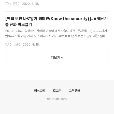
작성시간
1
0
2020. 4. 18.
브라우저가 느려지고 스파이웨어에 감염되어 본 적 경험이
있을 것이다. 그런가 하면 신뢰할 수 없는 사이트에서 무료
게임이나 음악을 다운로드 했다가 악성 애드웨어까지 함께
[안랩 보안 바로알기 캠페인(Know the security)]#6 백신기
받는 경우도 있다. 합법적인 웹사이트의 경우 광고주들을
술 진화 바로알기
잘 선별해 바이러스나 악성코드 등을 퍼뜨리는 것들은 솎
글 내용
아낸다. 하지만 내 PC에 악성 애드웨어가 단 하나만 있어
2013.09.06 -악성코드 진화와 더불어 백신기술도 발전 -문자열진단, 시그니처기
도 그런 무해한 웹사이트에 악성 광고를 주입하게 될 수 있
반/휴리스틱 기술 거쳐 최근 여러가지 기법 복합 적용 본 자료는 보안에 대한 올바른
다. 게다가 애드웨어 때문에 홈 화면으로 설정해 둔 페이지
정보 전파를 통해 자신과 직장의 정보와 재산을 보호하기 위한 안랩의 보안지식 공유
작성시간
0
0
2020. 4. 18.
가 바뀌거나 검색 결과, UR..
캠페인인 ‘보안 바로알기(Know the security) 캠페인’의 일환으로 제공해드리는
자료입니다. V3 탄생 25주년을 맞은 글로벌 보안 기업 안랩(대표 김홍선www.ahnl
ab.com)은 ‘보안 바로알기(Know the security) 캠페인’의 일환으로 지난 ‘백신
더보기
바로알기’, ‘APT 바로알기’, ‘보안 종결론 바로알기’, ‘위장 악성코드 바로알기’, ‘인터
넷뱅킹 보안위협 바로알기’ 에 이어, 정보를 안랩의 블로그 및 SNS를 통해 배포했습
니다...
의안내
티스토리
로그인
고객센터
© Daum Corp.