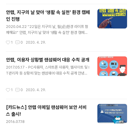
생활에서 제로웨이스트를 실천하는 인증샷을 공유하거나
아래 카드뉴스를 SNS(인스타그램, 페이스북)에 공유하고
안랩, 지구의 날 맞아 ‘생활 속 실천’ 환경 캠페
캠페인에 참여해주세요. (자세한 내용은 두 번째 이미지를
인 진행
참고!) 캠페인 종료 후 추첨을 통해 응원 물품을 보내드립니
글 내용
다. 작은 행동이 큰 변화를 만듭니다, #SmallChallenge
2020.04.22 “22일은 지구의 날, 필(必)환경 라이프 함
BigChange
께해요!” 안랩, 지구의 날 맞아 ‘생활 속 실천’ 환경 캠페인
진행 - 제로웨이스트, 플로깅, 업사이클링 등 환경 보호를
작성시간
1
0
2020. 4. 29.
위한 생활 속 실천 사례의 공유 및 참여 유도 안랩(대표 강
석균, www.ahnlab.com )은 4월 22일 지구의 날을 맞아
‘생활 속 실천’ 환경 캠페인을 시작한다고 밝혔다. 안랩의
안랩, 이용자 상황별 랜섬웨어 대응 수칙 공개
‘생활 속 실천’ 환경 캠페인은 일상생활 속에서 쉽게 실천이
글 내용
2017.05.17 - PC사용자, 스마트폰 사용자, 웹사이트 및 I
가능한 환경 보호 관련 사례를 공유하고, 동참을 유도하기
T관리자 등 상황에 맞는 랜섬웨어 대응 수칙 공개 안녕하
위한 캠페인이다. 이를 위해 안랩은 그간 캠페인 효과가 입
세요 안랩입니다. 최근 '워너 크립터(WannaCryptor, 일
증되고 대중의 참여도가 높았던 국내외 환경 캠페인 사례
명 '워너크라이')' 랜섬웨어가 전세계적으로 확산되고 있습
를 지속적으로 발굴,소개하며 참여를 유도할 예정이다. 먼
작성시간
1
0
2020. 4. 29.
니다. 랜섬웨어는 최초 발견 이후에도 다양한 변종으로 재
저 안랩은 포장을 줄이거나 재활용이 가능한 재료를 사..
등장 할 수 있어 지속적인 사용자 주의가 필요합니다. 201
4년 국내 유입되어 2015년 대규모 확산됐던 크립토락커
[카드뉴스] 안랩 이메일 랜섬웨어 보안 서비
랜섬웨어도 변종이 등장하며 피해를 양산한 바 있습니다.
스 출시!
이번 '워너 크립터' 랜섬웨어는 PC 운영체제(OS)의 취약
글 내용
점을 노린 공격으로 현재 스마트폰 사용자에게는 영향이
2016.07.18
없을 것으로 보입니다. 다만, 과거 스마트폰 사용자를 노린
랜섬웨어도 발견된 사례가 있는 만큼 주의가 필요합니다.