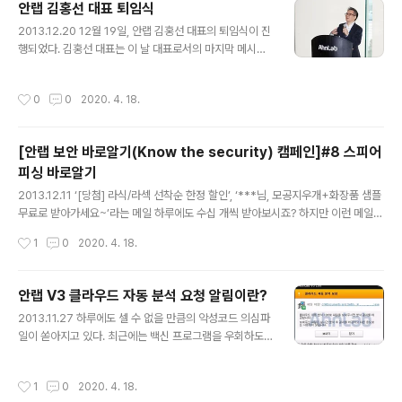
안랩 김홍선 대표 퇴임식
바로 알기’에 이어 정보를 안랩의 블로그 및 SNS를 통해 배포했습니다. ------ 최근
글 내용
2013.12.20 12월 19일, 안랩 김홍선 대표의 퇴임식이 진
우리 사회를 떠들썩하게 했던 신용카드 사 개인정보 유출 사건이..
행되었다. 김홍선 대표는 이 날 대표로서의 마지막 메시지
를 임직원들한테 전했다. 퇴임식이 진행된 안랩 사옥 1층에
는 발 디딜 틈이 없을 만큼 많은 임직원들이 모여들었다. 2
작성시간
0
0
2020. 4. 18.
008년 8월 안랩의 4대 CEO로 선임된 이래 지난 5년 4
개월 간 안랩을 이끌어온 김홍선 대표는 연간 매출을 500
억대에서 1300억원까지 끌어올렸으며, 안랩을 글로벌 기
[안랩 보안 바로알기(Know the security) 캠페인]#8 스피어
업으로 만들겠다는 꿈을 현실로 만들었다. 퇴임식 시작 후
피싱 바로알기
상영된 영상에는 지난 시간 동안 그가 안랩을 위해 헌신했
글 내용
던 모습이 담겨있어 직원들의 마음을 울렸다. 김홍선 대표
2013.12.11 ‘[당첨] 라식/라섹 선착순 한정 할인’, ‘***님, 모공지우개+화장품 샘플
는 퇴임사 때 크게 '긍정적인 마인드'와 '뚜렷한 목표', '열린
무료로 받아가세요~’라는 메일 하루에도 수십 개씩 받아보시죠? 하지만 이런 메일을
마음'라는 3가지 말을 전했다. 긍정성이 사라지면 사람과
하나하나 열어보는 사람은 거의 없을 것입니다. 하지만 이런 건 어떨까요? 회사 근무
작성시간
1
0
2020. 4. 18.
조직 모두..
중에 보내는 사람이 재직 중인 회사(와 매우 비슷한) 메일주소로 온 ‘연봉 협상 결과
통지서’, 평소 가입했던 동호회 지인의 이름으로 온 ‘이번 달 모임 공지 드립니다’, 평
소 자신의 담당업무와 관련된 ‘[이력서]***부서 지원’이라는 메일을 받았다면 과연
안랩 V3 클라우드 자동 분석 요청 알림이란?
열지 않고 지워 버릴 수 있을까요? 그리고 그 안에 문서 파일이 첨부 되어있을 때 이
글 내용
2013.11.27 하루에도 셀 수 없을 만큼의 악성코드 의심파
를 열지 않을 사람이 얼마나 될까요? 첨부된 문서 파일을 열었을 때 정상적인(조금은
일이 쏟아지고 있다. 최근에는 백신 프로그램을 우회하도
싱거운 내용의) 문서가..
록 제작된 신/변종 악성코드가 나타나고 있어 정확하고 신
속한 대응이 더욱 중요시 된다. 이러한 보안 위협에 발맞춰,
작성시간
1
0
2020. 4. 18.
안랩의 V3 제품군은 클라우드 기반을 통해 다양한 위협정