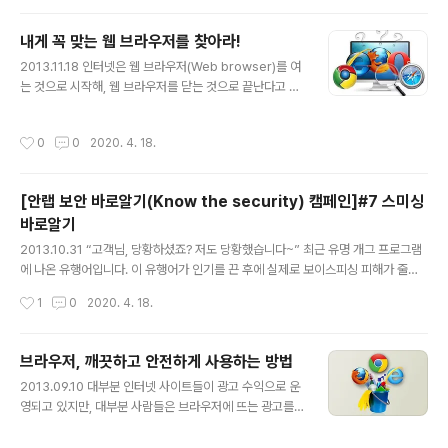
보를 실시간 공유하는 시스템인 ASD(AhnLab Smart D
efense) 네트워크를 포함하고 있다. 안랩 V3 Lite 제품의
내게 꼭 맞는 웹 브라우저를 찾아라!
경우, 최근 나타나는 다양한 보안 위협을 실시간으로 대응
글 내용
하는 기능인 ‘클라우드 자동 분석 요청 알림’ 기능이 있다.
2013.11.18 인터넷은 웹 브라우저(Web browser)를 여
이는 알려지지 않은 위협을 발견했을 경우 해당 행위를 하
는 것으로 시작해, 웹 브라우저를 닫는 것으로 끝난다고 해
는 파일을 클라우드 자동 분석 서버로 전송하여 악성 여부
도 과언이 아니다. 그만큼 웹 브라우저는 우리가 PC에서
를 분석하고 결과를 실시간으로 알려주는 기능이다. [그림
가장 많이 쓰는 응용 프로그램 중 하나로, 우리의 PC 생활
작성시간
0
0
2020. 4. 18.
1] 알려지..
에 많은 영향을 준다. 그만큼 자신에게 맞는 웹 브라우저를
선택하는 것은 매우 중요한 일이다. 웹 브라우저란 인터넷
망에서 정보를 검색하는데 사용하는 응용 프로그램으로 문
[안랩 보안 바로알기(Know the security) 캠페인]#7 스미싱
자, 영상, 음향 등 다양한 형태로 저장된 정보를 찾아 읽어
바로알기
주는 역할을 한다. 웹 브라우저가 없으면 인터넷에 접속할
글 내용
수 없기 때문에 사용자는 PC에 하나 이상의 웹 브라우저를
2013.10.31 “고객님, 당황하셨죠? 저도 당황했습니다~” 최근 유명 개그 프로그램
설치해 사용하고 있다. 한국에서는 유독 마이크로소프트
에 나온 유행어입니다. 이 유행어가 인기를 끈 후에 실제로 보이스피싱 피해가 줄었
(MS)의 인터넷 익스플로러(IE) 사용자가 많지만, 웹 브라
다는 이야기가 비공식 통계가 있을 정도로 큰 인기를 끌었는데요, 이젠 보이스 피싱
작성시간
1
0
2020. 4. 18.
우저에는 인터넷..
에서 그 주제를 스미싱으로까지 넓혀야 할지도 모르겠습니다. 안랩의 보안 바로알기
(Know the security) 캠페인의 럭키세븐 일곱 번째 이야기는 이렇게라도 피해를
줄이고 싶은 마음을 담아 ‘스미싱’에 대해 이야기 해보겠습니다. 스미싱이 무엇이길
브라우저, 깨끗하고 안전하게 사용하는 방법
래 스미싱(Smishing)은 쉽게 말해 ‘문자메시지(SMS)와 피싱(Phishing)의 합성
글 내용
2013.09.10 대부분 인터넷 사이트들이 광고 수익으로 운
어’로 공격자가 스마트폰(안드로이드) 사용자에게 악성 인터넷 주소(URL)을 포함시
영되고 있지만, 대부분 사람들은 브라우저에 뜨는 광고를
킨 문자를 보내고, 실행 및 악성앱 설..
달가워하지 않는다. 누구나 인터넷을 하다가 “마시기만 했
는데 일주일에 10kg을 뺐어요!” 같은 조잡한 광고 때문에