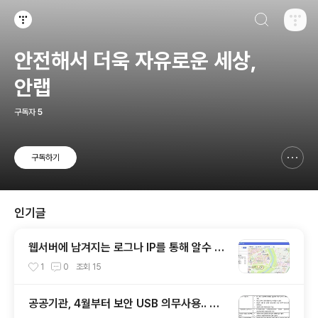
검색하기
티스토리
안전해서 더욱 자유로운 세상,
안랩
구독자
5
구독하기
신고하기 레이어
열기
인기글
웹서버에 남겨지는 로그나 IP를 통해 알수 있
는 것들
1
0
조회
15
공공기관, 4월부터 보안 USB 의무사용.. 보