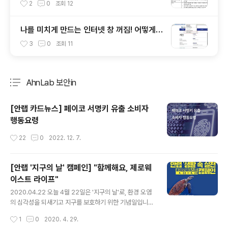
안 USB에 대해 알아봅시다
2
0
조회
12
나를 미치게 만드는 인터넷 창 꺼짐! 어떻게
해결할까?
3
0
조회
11
AhnLab 보안in
분류 전체보기
주요 글 목록
[안랩 카드뉴스] 페이코 서명키 유출 소비자
행동요령
작성시간
22
0
2022. 12. 7.
[안랩 '지구의 날' 캠페인] "함께해요, 제로웨
이스트 라이프"
글 내용
2020.04.22 오늘 4월 22일은 '지구의 날'로, 환경 오염
의 심각성을 되새기고 지구를 보호하기 위한 기념일입니
다. 안랩도 환경 오염을 줄이고 지구 살리기에 동참하고자
작성시간
1
0
2020. 4. 29.
'생활 속 실천' #제로웨이스트 캠페인을 진행합니다. 일상