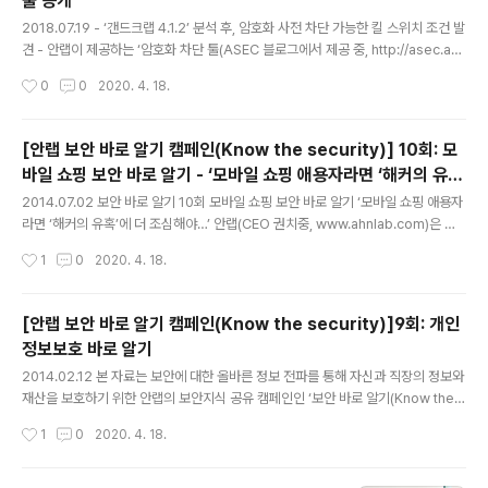
툴 공개
글 내용
2018.07.19 - ‘갠드크랩 4.1.2’ 분석 후, 암호화 사전 차단 가능한 킬 스위치 조건 발
견 - 안랩이 제공하는 ‘암호화 차단 툴(ASEC 블로그에서 제공 중, http://asec.ahn
lab.com/1145 )’ 다운로드 후, 관리자 권한으로 실행 시 랜섬웨어 감염으로 인한 파
작성시간
0
0
2020. 4. 18.
일 암호화 사전 방지 가능 안랩 (대표 권치중, www.ahnlab.com )은 ‘갠드크랩(Ga
ndCrab) 4.1.2 버전(이하 갠드크랩 4.1.2)’에 대한 암호화 사전 차단 툴을 공개했다.
안랩은 17일 ‘갠드크랩 4.1.2’ 발견 후 분석한 결과, 암호화 차단의 핵심이 되는 ‘*.lo
[안랩 보안 바로 알기 캠페인(Know the security)] 10회: 모
ck’ 파일이 특정 경로에 존재하면 암호화를 차단할 수 있는 킬 스위치 조건을 발견했
바일 쇼핑 보안 바로 알기 - ‘모바일 쇼핑 애용자라면 ‘해커의 유
다. 안랩은 해당 분석 결과를 토대로 현재 A..
글 내용
혹’에 더 조심해야…’
2014.07.02 보안 바로 알기 10회 모바일 쇼핑 보안 바로 알기 ‘모바일 쇼핑 애용자
라면 ‘해커의 유혹’에 더 조심해야…’ 안랩(CEO 권치중, www.ahnlab.com)은 보
안에 대한 올바른 정보 전파를 통해 자신과 직장의 정보와 재산을 보호하기 위해 보
작성시간
1
0
2020. 4. 18.
안지식 공유 캠페인 ‘보안 바로 알기(Know the security)’를 실시하고 있습니다.
본 캠페인의 일환으로 안랩 공식 블로그 및 SNS를 통해 ▲‘백신 바로 알기’ ▲‘APT
바로알기’, ▲‘보안 종결론 바로 알기’, ▲‘위장 악성코드 바로 알기’, ▲‘인터넷뱅킹
[안랩 보안 바로 알기 캠페인(Know the security)]9회: 개인
보안위협 바로 알기’, ▲‘백신진화 바로 알기’, ▲‘스미싱 바로 알기’, ▲ ‘스피어피싱
정보보호 바로 알기
바로 알기’, ▲‘개인정보보호 바로 알기’ 주제로 실생활에 유용한 다양한 보안지식
글 내용
을..
2014.02.12 본 자료는 보안에 대한 올바른 정보 전파를 통해 자신과 직장의 정보와
재산을 보호하기 위한 안랩의 보안지식 공유 캠페인인 ‘보안 바로 알기(Know the s
ecurity) 캠페인’의 일환으로 제공해드리는 자료입니다. 안랩(CEO 권치중, www.a
작성시간
1
0
2020. 4. 18.
hnlab.com)은 ‘보안 바로 알기(Know the security) 캠페인’의 일환으로 ‘백신 바
로 알기’, ‘APT 바로알기’, ‘보안 종결론 바로 알기’, ‘위장 악성코드 바로 알기’, ‘인터
넷뱅킹 보안위협 바로 알기’, ‘백신진화 바로 알기’, ‘스미싱 바로 알기’, ‘스피어피싱