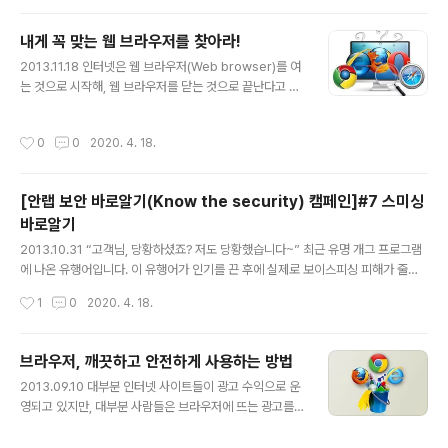
보를 실시간 공유하는 시스템인 ASD(AhnLab Smart D
efense) 네트워크를 포함하고 있다. 안랩 V3 Lite 제품의
내게 꼭 맞는 웹 브라우저를 찾아라!
경우, 최근 나타나는 다양한 보안 위협을 실시간으로 대응
글 내용
하는 기능인 ‘클라우드 자동 분석 요청 알림’ 기능이 있다.
2013.11.18 인터넷은 웹 브라우저(Web browser)를 여
이는 알려지지 않은 위협을 발견했을 경우 해당 행위를 하
는 것으로 시작해, 웹 브라우저를 닫는 것으로 끝난다고 해
는 파일을 클라우드 자동 분석 서버로 전송하여 악성 여부
도 과언이 아니다. 그만큼 웹 브라우저는 우리가 PC에서
를 분석하고 결과를 실시간으로 알려주는 기능이다. [그림
가장 많이 쓰는 응용 프로그램 중 하나로, 우리의 PC 생활
작성시간
0
0
2020. 4. 18.
1] 알려지..
에 많은 영향을 준다. 그만큼 자신에게 맞는 웹 브라우저를
선택하는 것은 매우 중요한 일이다. 웹 브라우저란 인터넷
망에서 정보를 검색하는데 사용하는 응용 프로그램으로 문
[안랩 보안 바로알기(Know the security) 캠페인]#7 스미싱
자, 영상, 음향 등 다양한 형태로 저장된 정보를 찾아 읽어
바로알기
주는 역할을 한다. 웹 브라우저가 없으면 인터넷에 접속할
글 내용
수 없기 때문에 사용자는 PC에 하나 이상의 웹 브라우저를
2013.10.31 “고객님, 당황하셨죠? 저도 당황했습니다~” 최근 유명 개그 프로그램
설치해 사용하고 있다. 한국에서는 유독 마이크로소프트
에 나온 유행어입니다. 이 유행어가 인기를 끈 후에 실제로 보이스피싱 피해가 줄었
(MS)의 인터넷 익스플로러(IE) 사용자가 많지만, 웹 브라
다는 이야기가 비공식 통계가 있을 정도로 큰 인기를 끌었는데요, 이젠 보이스 피싱
작성시간
1
0
2020. 4. 18.
우저에는 인터넷..
에서 그 주제를 스미싱으로까지 넓혀야 할지도 모르겠습니다. 안랩의 보안 바로알기
(Know the security) 캠페인의 럭키세븐 일곱 번째 이야기는 이렇게라도 피해를
줄이고 싶은 마음을 담아 ‘스미싱’에 대해 이야기 해보겠습니다. 스미싱이 무엇이길
브라우저, 깨끗하고 안전하게 사용하는 방법
래 스미싱(Smishing)은 쉽게 말해 ‘문자메시지(SMS)와 피싱(Phishing)의 합성
글 내용
2013.09.10 대부분 인터넷 사이트들이 광고 수익으로 운
어’로 공격자가 스마트폰(안드로이드) 사용자에게 악성 인터넷 주소(URL)을 포함시
영되고 있지만, 대부분 사람들은 브라우저에 뜨는 광고를
킨 문자를 보내고, 실행 및 악성앱 설..
달가워하지 않는다. 누구나 인터넷을 하다가 “마시기만 했
는데 일주일에 10kg을 뺐어요!” 같은 조잡한 광고 때문에