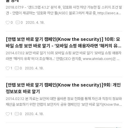
툴 공개
글 내용
2018.07.19 - ‘갠드크랩 4.1.2’ 분석 후, 암호화 사전 차단 가능한 킬 스위치 조건 발
견 - 안랩이 제공하는 ‘암호화 차단 툴(ASEC 블로그에서 제공 중, http://asec.ahn
lab.com/1145 )’ 다운로드 후, 관리자 권한으로 실행 시 랜섬웨어 감염으로 인한 파
작성시간
0
0
2020. 4. 18.
일 암호화 사전 방지 가능 안랩 (대표 권치중, www.ahnlab.com )은 ‘갠드크랩(Ga
ndCrab) 4.1.2 버전(이하 갠드크랩 4.1.2)’에 대한 암호화 사전 차단 툴을 공개했다.
안랩은 17일 ‘갠드크랩 4.1.2’ 발견 후 분석한 결과, 암호화 차단의 핵심이 되는 ‘*.lo
[안랩 보안 바로 알기 캠페인(Know the security)] 10회: 모
ck’ 파일이 특정 경로에 존재하면 암호화를 차단할 수 있는 킬 스위치 조건을 발견했
바일 쇼핑 보안 바로 알기 - ‘모바일 쇼핑 애용자라면 ‘해커의 유
다. 안랩은 해당 분석 결과를 토대로 현재 A..
글 내용
혹’에 더 조심해야…’
2014.07.02 보안 바로 알기 10회 모바일 쇼핑 보안 바로 알기 ‘모바일 쇼핑 애용자
라면 ‘해커의 유혹’에 더 조심해야…’ 안랩(CEO 권치중, www.ahnlab.com)은 보
안에 대한 올바른 정보 전파를 통해 자신과 직장의 정보와 재산을 보호하기 위해 보
작성시간
1
0
2020. 4. 18.
안지식 공유 캠페인 ‘보안 바로 알기(Know the security)’를 실시하고 있습니다.
본 캠페인의 일환으로 안랩 공식 블로그 및 SNS를 통해 ▲‘백신 바로 알기’ ▲‘APT
바로알기’, ▲‘보안 종결론 바로 알기’, ▲‘위장 악성코드 바로 알기’, ▲‘인터넷뱅킹
[안랩 보안 바로 알기 캠페인(Know the security)]9회: 개인
보안위협 바로 알기’, ▲‘백신진화 바로 알기’, ▲‘스미싱 바로 알기’, ▲ ‘스피어피싱
정보보호 바로 알기
바로 알기’, ▲‘개인정보보호 바로 알기’ 주제로 실생활에 유용한 다양한 보안지식
글 내용
을..
2014.02.12 본 자료는 보안에 대한 올바른 정보 전파를 통해 자신과 직장의 정보와
재산을 보호하기 위한 안랩의 보안지식 공유 캠페인인 ‘보안 바로 알기(Know the s
ecurity) 캠페인’의 일환으로 제공해드리는 자료입니다. 안랩(CEO 권치중, www.a
작성시간
1
0
2020. 4. 18.
hnlab.com)은 ‘보안 바로 알기(Know the security) 캠페인’의 일환으로 ‘백신 바
로 알기’, ‘APT 바로알기’, ‘보안 종결론 바로 알기’, ‘위장 악성코드 바로 알기’, ‘인터
넷뱅킹 보안위협 바로 알기’, ‘백신진화 바로 알기’, ‘스미싱 바로 알기’, ‘스피어피싱