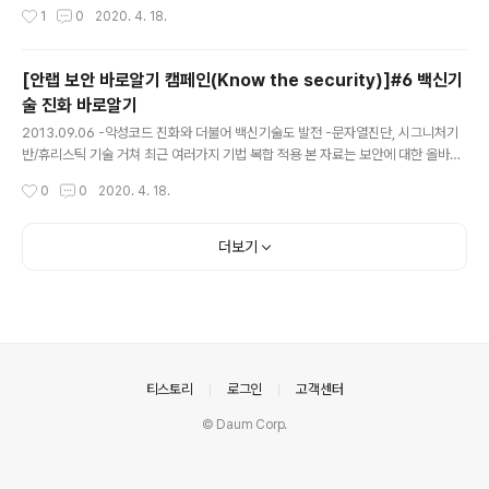
작성시간
1
0
2020. 4. 18.
브라우저가 느려지고 스파이웨어에 감염되어 본 적 경험이
있을 것이다. 그런가 하면 신뢰할 수 없는 사이트에서 무료
게임이나 음악을 다운로드 했다가 악성 애드웨어까지 함께
[안랩 보안 바로알기 캠페인(Know the security)]#6 백신기
받는 경우도 있다. 합법적인 웹사이트의 경우 광고주들을
술 진화 바로알기
잘 선별해 바이러스나 악성코드 등을 퍼뜨리는 것들은 솎
글 내용
아낸다. 하지만 내 PC에 악성 애드웨어가 단 하나만 있어
2013.09.06 -악성코드 진화와 더불어 백신기술도 발전 -문자열진단, 시그니처기
도 그런 무해한 웹사이트에 악성 광고를 주입하게 될 수 있
반/휴리스틱 기술 거쳐 최근 여러가지 기법 복합 적용 본 자료는 보안에 대한 올바른
다. 게다가 애드웨어 때문에 홈 화면으로 설정해 둔 페이지
정보 전파를 통해 자신과 직장의 정보와 재산을 보호하기 위한 안랩의 보안지식 공유
작성시간
0
0
2020. 4. 18.
가 바뀌거나 검색 결과, UR..
캠페인인 ‘보안 바로알기(Know the security) 캠페인’의 일환으로 제공해드리는
자료입니다. V3 탄생 25주년을 맞은 글로벌 보안 기업 안랩(대표 김홍선www.ahnl
ab.com)은 ‘보안 바로알기(Know the security) 캠페인’의 일환으로 지난 ‘백신
더보기
바로알기’, ‘APT 바로알기’, ‘보안 종결론 바로알기’, ‘위장 악성코드 바로알기’, ‘인터
넷뱅킹 보안위협 바로알기’ 에 이어, 정보를 안랩의 블로그 및 SNS를 통해 배포했습
니다...
의안내
티스토리
로그인
고객센터
© Daum Corp.