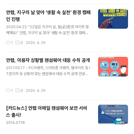
생활에서 제로웨이스트를 실천하는 인증샷을 공유하거나
아래 카드뉴스를 SNS(인스타그램, 페이스북)에 공유하고
안랩, 지구의 날 맞아 ‘생활 속 실천’ 환경 캠페
캠페인에 참여해주세요. (자세한 내용은 두 번째 이미지를
인 진행
참고!) 캠페인 종료 후 추첨을 통해 응원 물품을 보내드립니
글 내용
다. 작은 행동이 큰 변화를 만듭니다, #SmallChallenge
2020.04.22 “22일은 지구의 날, 필(必)환경 라이프 함
BigChange
께해요!” 안랩, 지구의 날 맞아 ‘생활 속 실천’ 환경 캠페인
진행 - 제로웨이스트, 플로깅, 업사이클링 등 환경 보호를
작성시간
1
0
2020. 4. 29.
위한 생활 속 실천 사례의 공유 및 참여 유도 안랩(대표 강
석균, www.ahnlab.com )은 4월 22일 지구의 날을 맞아
‘생활 속 실천’ 환경 캠페인을 시작한다고 밝혔다. 안랩의
안랩, 이용자 상황별 랜섬웨어 대응 수칙 공개
‘생활 속 실천’ 환경 캠페인은 일상생활 속에서 쉽게 실천이
글 내용
2017.05.17 - PC사용자, 스마트폰 사용자, 웹사이트 및 I
가능한 환경 보호 관련 사례를 공유하고, 동참을 유도하기
T관리자 등 상황에 맞는 랜섬웨어 대응 수칙 공개 안녕하
위한 캠페인이다. 이를 위해 안랩은 그간 캠페인 효과가 입
세요 안랩입니다. 최근 '워너 크립터(WannaCryptor, 일
증되고 대중의 참여도가 높았던 국내외 환경 캠페인 사례
명 '워너크라이')' 랜섬웨어가 전세계적으로 확산되고 있습
를 지속적으로 발굴,소개하며 참여를 유도할 예정이다. 먼
작성시간
1
0
2020. 4. 29.
니다. 랜섬웨어는 최초 발견 이후에도 다양한 변종으로 재
저 안랩은 포장을 줄이거나 재활용이 가능한 재료를 사..
등장 할 수 있어 지속적인 사용자 주의가 필요합니다. 201
4년 국내 유입되어 2015년 대규모 확산됐던 크립토락커
[카드뉴스] 안랩 이메일 랜섬웨어 보안 서비
랜섬웨어도 변종이 등장하며 피해를 양산한 바 있습니다.
스 출시!
이번 '워너 크립터' 랜섬웨어는 PC 운영체제(OS)의 취약
글 내용
점을 노린 공격으로 현재 스마트폰 사용자에게는 영향이
2016.07.18
없을 것으로 보입니다. 다만, 과거 스마트폰 사용자를 노린
랜섬웨어도 발견된 사례가 있는 만큼 주의가 필요합니다.