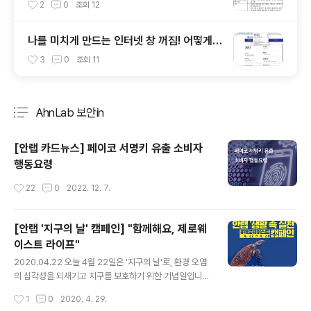
안 USB에 대해 알아봅시다
2
0
조회
12
나를 미치게 만드는 인터넷 창 꺼짐! 어떻게
해결할까?
3
0
조회
11
AhnLab 보안in
분류 전체보기
주요 글 목록
[안랩 카드뉴스] 페이코 서명키 유출 소비자
행동요령
작성시간
22
0
2022. 12. 7.
[안랩 '지구의 날' 캠페인] "함께해요, 제로웨
이스트 라이프"
글 내용
2020.04.22 오늘 4월 22일은 '지구의 날'로, 환경 오염
의 심각성을 되새기고 지구를 보호하기 위한 기념일입니
다. 안랩도 환경 오염을 줄이고 지구 살리기에 동참하고자
작성시간
1
0
2020. 4. 29.
'생활 속 실천' #제로웨이스트 캠페인을 진행합니다. 일상