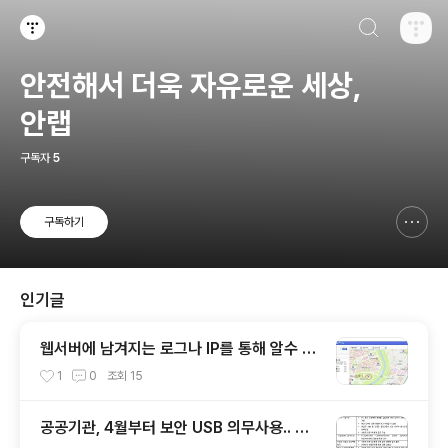
검색하기
티스토리
안전해서 더욱 자유로운 세상,
안랩
구독자
5
구독하기
신고하기 레이어
열기
인기글
웹서버에 남겨지는 로그나 IP를 통해 알수 있
는 것들
1
0
조회
15
공공기관, 4월부터 보안 USB 의무사용.. 보