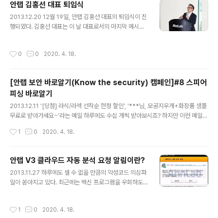
안랩 김홍선 대표 퇴임식
바로 알기’에 이어 정보를 안랩의 블로그 및 SNS를 통해 배포했습니다. ------ 최근
글 내용
2013.12.20 12월 19일, 안랩 김홍선 대표의 퇴임식이 진
우리 사회를 떠들썩하게 했던 신용카드 사 개인정보 유출 사건이..
행되었다. 김홍선 대표는 이 날 대표로서의 마지막 메시지
를 임직원들한테 전했다. 퇴임식이 진행된 안랩 사옥 1층에
는 발 디딜 틈이 없을 만큼 많은 임직원들이 모여들었다. 2
작성시간
0
0
2020. 4. 18.
008년 8월 안랩의 4대 CEO로 선임된 이래 지난 5년 4
개월 간 안랩을 이끌어온 김홍선 대표는 연간 매출을 500
억대에서 1300억원까지 끌어올렸으며, 안랩을 글로벌 기
[안랩 보안 바로알기(Know the security) 캠페인]#8 스피어
업으로 만들겠다는 꿈을 현실로 만들었다. 퇴임식 시작 후
피싱 바로알기
상영된 영상에는 지난 시간 동안 그가 안랩을 위해 헌신했
글 내용
던 모습이 담겨있어 직원들의 마음을 울렸다. 김홍선 대표
2013.12.11 ‘[당첨] 라식/라섹 선착순 한정 할인’, ‘***님, 모공지우개+화장품 샘플
는 퇴임사 때 크게 '긍정적인 마인드'와 '뚜렷한 목표', '열린
무료로 받아가세요~’라는 메일 하루에도 수십 개씩 받아보시죠? 하지만 이런 메일을
마음'라는 3가지 말을 전했다. 긍정성이 사라지면 사람과
하나하나 열어보는 사람은 거의 없을 것입니다. 하지만 이런 건 어떨까요? 회사 근무
작성시간
1
0
2020. 4. 18.
조직 모두..
중에 보내는 사람이 재직 중인 회사(와 매우 비슷한) 메일주소로 온 ‘연봉 협상 결과
통지서’, 평소 가입했던 동호회 지인의 이름으로 온 ‘이번 달 모임 공지 드립니다’, 평
소 자신의 담당업무와 관련된 ‘[이력서]***부서 지원’이라는 메일을 받았다면 과연
안랩 V3 클라우드 자동 분석 요청 알림이란?
열지 않고 지워 버릴 수 있을까요? 그리고 그 안에 문서 파일이 첨부 되어있을 때 이
글 내용
2013.11.27 하루에도 셀 수 없을 만큼의 악성코드 의심파
를 열지 않을 사람이 얼마나 될까요? 첨부된 문서 파일을 열었을 때 정상적인(조금은
일이 쏟아지고 있다. 최근에는 백신 프로그램을 우회하도
싱거운 내용의) 문서가..
록 제작된 신/변종 악성코드가 나타나고 있어 정확하고 신
속한 대응이 더욱 중요시 된다. 이러한 보안 위협에 발맞춰,
작성시간
1
0
2020. 4. 18.
안랩의 V3 제품군은 클라우드 기반을 통해 다양한 위협정