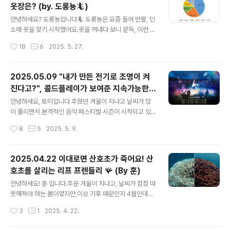
옷장은? (by. 도롱뇽🦎)
구예요.이참에 궁금했던 것들을 모두 물어보기로 했습니
글 내용
다. 🦎 왜 비건 제품을 고르신 건가요? 작은 소비에도 의미
안녕하세요? 도롱뇽입니다🦎 도롱뇽은 요즘 들어 반팔, 민
를 두고 싶어서 고래가 물건 고를 때 보는 점도 함께 물어봤
소매 옷을 찾기 시작했어요.옷을 꺼내다 보니 문득, 이런 생
습니다. “선물을 고를 땐 주는 사람도, 받는 사람도 만족스
각이 들었어요.“나는 옷을 몇 벌이나 가지고 있을까?” 요즘
작성시간
18
6
2025. 5. 27.
러운 게 가장 좋다고 생각해요. 예전부터 비건 제품에 관심
패션 산업은 환경 문제의 주요 원인 중 하나로 지목되고 있
이 있었는데, 마침 ..
어요.의류 생산과 폐기로 인해 발생하는 탄소 배출, 물 낭
비, 쓰레기 문제는 생각보다 심각하기도 하고요.천억벌 만
2025.05.09 "내가 만든 전기로 조명이 켜
들어 70%는 쓰레기로… 지구재앙된 패션 읽어보기(링크)
진다고?", 콜드플레이가 보여준 지속가능한
그래서 내가 얼마나 많은 옷을 가졌는지, 어떻게 소비하고
글 내용
공연 (By 토미)
있는지를 돌아보는 일도 지속 가능한 삶을 위한 좋은 시작
안녕하세요, 토미입니다 추웠던 겨울이 지나고 날씨가 많
이 될 수 있다고 생각했답니다. 그런고로, 한 번 세어봤습니
이 풀리면서 본격적인 음악 페스티벌 시즌이 시작되고 있
다! “62벌”이 숫자는 집 안에 있는 수많은 옷 가운데 도롱
습니다. 지난 4월에는 영국의 록밴드 콜드플레이(Coldpl
작성시간
8
5
2025. 5. 9.
뇽이 단독으로 소유한 옷만을 세어본 결과예요.어떤가요,
ay)가 2017년에 이어 또 한 번 내한하며 한국 팬들의 뜨거
많아 보이시나요? 아니..
운 환호를 받았는데요. 저도 마지막 회차 공연을 관람할 수
있는 기회를 얻어, 현장에서 함께 노래하고 즐기며 매우 특
2025.04.22 이대로면 산호초가 죽어요! 산
별한 시간을 보냈습니다. 이처럼 음악 페스티벌은 관객에
호초를 살리는 리프 프렌들리 🪸 (By 훈)
게는 즐거움을, 주최사와 아티스트에게는 수익을 제공한다
글 내용
는 점에서 긍정적인 효과가 있지만, 동시에 대규모 인파와
안녕하세요! 훈 입니다.추운 겨울이 지나고, 날씨가 점점 따
자원이 투입되면서 환경오염 문제가 꾸준히 제기되고 있습
뜻해져야 하는 봄이었지만,이상 기후 때문인지 4월인데도
니다. 2024년 미국의 NGO Seaside Sustainability가
불구하고 눈도 오고 너무 추웠던 것 같습니다! 🥶 기상청에
작성시간
3
1
2025. 4. 22.
발표한 「콘서트의 환경 영향」 보고서에 따르면, 평균적으로
따르면, 2025년 4월 12일부터 13일까지 서울에 내린 눈
3일간의 음악 ..
은 대한민국이 기상 관측 이래 118년 만에 처음 기록된 4