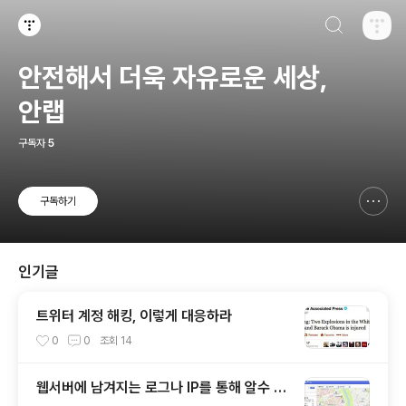
검색하기
티스토리
안전해서 더욱 자유로운 세상,
안랩
구독자
5
구독하기
신고하기 레이어
열기
인기글
트위터 계정 해킹, 이렇게 대응하라
0
0
조회
14
웹서버에 남겨지는 로그나 IP를 통해 알수 있