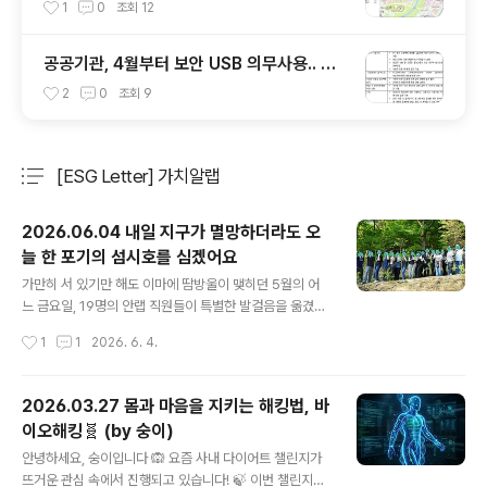
는 것들
1
0
조회
12
공공기관, 4월부터 보안 USB 의무사용.. 보
안 USB에 대해 알아봅시다
2
0
조회
9
[ESG Letter] 가치알랩
분류 전체보기
주요 글 목록
2026.06.04 내일 지구가 멸망하더라도 오
늘 한 포기의 섬시호를 심겠어요
글 내용
가만히 서 있기만 해도 이마에 땀방울이 맺히던 5월의 어
느 금요일, 19명의 안랩 직원들이 특별한 발걸음을 옮겼습
니다. 회사 근처 신구대학교식물원에서 멸종위기 식물인
작성시간
1
1
2026. 6. 4.
'섬시호'와 '섬개야광나무'를 심기 위해서요! 🧐 왜 지금, 기
업들이 '생물다양성'에 주목해야 할까요?그동안 기업들이
온실가스 배출을 줄이는 '탄소 중립'에 집중해 왔다면, 이제
2026.03.27 몸과 마음을 지키는 해킹법, 바
는 한 걸음 더 나아가 자연과 생태계를 건강하게 되돌리는
이오해킹🧬 (by 숭이)
‘생물다양성 보전’에 대한 책임이 강조되고 있습니다. 자연
글 내용
이 무너지면 기업도 문을 닫아야 할 만큼 직접적인 경영 위
안녕하세요, 숭이입니다 🙉 요즘 사내 다이어트 챌린지가
기가 찾아오기 때문인데요.세계경제포럼(WEF)과 글로벌
뜨거운 관심 속에서 진행되고 있습니다! 🍃 이번 챌린지는