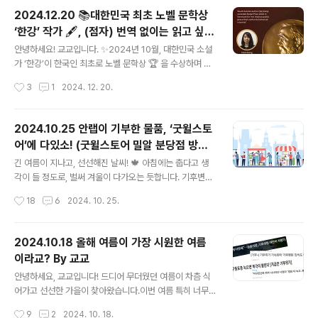
월 중순의 적설이라고 하네요! 작년 4월 중순쯤에는 폭염
2024.12.20 📚대한민국 최초 노벨 문학상
으로 기후 위기를 체감했던 것 같은데, 올해는 이례적인 추
‘한강’ 작가 🖋️, (점자) 번역 없이는 읽고 싶어
위로 인해 기후 변화를 확실히 인식하게 되는 것 같습니다.
글 내용
도 읽을 수 없는 그대들을 위해 (By 교교)
출처: 날씨 "118년 만에 4월 눈내리는 이유" 월요일 전국
안녕하세요! 교교입니다. ✨2024년 10월, 대한민국 소설
기온뚝↓"요란한 봄비" 추위가 끝나자마자 정오에 상온 2
가 ‘한강’이 한국인 최초로 노벨 문학상 🏆 을 수상하며 전
0도를 넘나들 정도로 갑자기 더워지기 시작했는데요, 이렇
세계적으로 한국 문학의 아름다움이 주목받았습니다. 📖
작성시간
3
1
2024. 12. 20.
게 지구 온난화로 발생하는 이상 기후 현상의 심각성을 느
이로 인해 전국의 서점은 사람들로 북적였고, 지하철에서
끼고 있는 요즘입..
도 휴대폰 대신 책을 들고 있는 사람들의 모습이 눈에 띄게
늘어났습니다.저도 한강 작가가 노벨 문학상을 수상한 소
2024.10.25 안랩이 기부한 물품, ‘굿윌스토
식을 듣고 바로 책을 주문해서 읽었는데요, 번역본 없이 한
어’에 다있소! (굿윌스토어 밀알 분당점 방문
글로 이루어진 노벨 수상작을 읽을 수 있다는 것이 참 감동
글 내용
기) (by. 몽이엄마)
적이었습니다. 하지만, 이처럼 한국 문학의 감동을 직접 경
긴 여름이 지나고, 선선해진 날씨! 🍁 아침에는 춥다고 생
험하고 싶어도 글을 볼 수 없는 사람들이 있습니다.바로 시
각이 들 정도로, 벌써 겨울이 다가오는 듯합니다. 기후변화
각장애인입니다.오늘은 시각장애인도 글을 읽을 수 있게
로 점점 더 짧아지고 있는 가을을 조금이라도 더 즐기기 위
작성시간
18
6
2024. 10. 25.
만들어준 점자, 훈맹정음(訓盲正音)에 대해 알아보고자
해 몽이엄마는 바쁘게 움직이고 있습니다. 어린이는 아니
합니다. 훈맹정음: 시각장애인들..
지만 어린이대공원도 다녀왔고요, 송리단길, 서순라길, 성
수동 등 온갖 핫플이란 핫플은 전부 다 쏘다니고 있답니다.
2024.10.18 올해 여름이 가장 시원한 여름
‘핫플도 좋지만, 이번 주말에는 조금 더 특별한 기억을 남길
이라교? By 교교
수 있을까?’ 고민하다가, 즐겁게 다녀온 곳이 있어 소개해
글 내용
드리고자 합니다! 📍 굿윌스토어 밀알 분당점경기 성남시
안녕하세요, 교교입니다! 드디어 무더웠던 여름이 차츰 식
분당구 이매로 49 주영빌딩 1층(이매역 6번출구 근처, 주
어가고 선선한 가을이 찾아왔습니다.이번 여름 특히 너무
차가능) 어, 이름이 익숙한데? 싶으셨다면! 네 맞습니다. 안
더웠죠? 으레 긴 옷을 입고 차례를 지냈던 추석인데 이번
작성시간
9
2
2024. 10. 18.