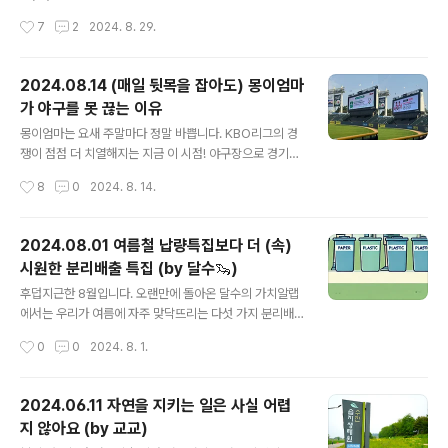
내견도 자연스럽게 공간에 어우러졌죠. *접근성 공연: 장애
AI를 활용하려고 노력하는 편인데요, 간단한 글을 작성하
작성시간
7
2
2024. 8. 29.
유무와 관계 없이 관람할 수 있는 공연**‘수화’가 말하기에
거나 아이디어가 필요할 때 이만큼 편리한 게 없죠! 하지만
초점을 둔 용어라..
멋들어진 활용법까지는 아직 습득하지 못한 초보 이용자이
기도 합니다. 대신 이런 하찮은 일(…)에 챗GPT를 사용하
2024.08.14 (매일 뒷목을 잡아도) 몽이엄마
며 혼자 키득키득 좋아하고는 하는데요. 그러던 중 아주 충
가 야구를 못 끊는 이유
격적인 소식을 접했습니다. 바로 챗GPT와의 대화 한 번
글 내용
(질문 10~50개)에 물 한 병이 소비된다는 것! 그 순간, 챗
몽이엄마는 요새 주말마다 정말 바쁩니다. KBO리그의 경
GPT에게 쓸모없는 질문을 하던 지난 나날들이 주마등처
쟁이 점점 더 치열해지는 지금 이 시점! 야구장으로 경기를
럼 스쳐 지나갔습니다. 많은 분들이 아시다시피 생성형 AI
직관하러 다니고 있거든요 ⚾ 몽이엄마는 KBO 비시즌에
작성시간
8
0
2024. 8. 14.
는 데이터를 학습하는 데 막대한 전력을 소모합니다. 이로
는 개막만을 기다리는 야구 ‘찐팬’인데요, 야구를 정말 좋아
인한 데이터센터의 열기를..
하시는 부모님의 영향도 있지만 야구만의 매력이 정말 많
기 때문입니다. (물론 개막 이후에는 경기가 잘 안 풀릴 때
2024.08.01 여름철 납량특집보다 더 (속)
면 구단 해체를 바라기도 합니다. ) (야구팬이라면 공감하
시원한 분리배출 특집 (by 달수🦦)
실 몽이엄마의 마음) 야구의 매력을 간단하게 소개해드리
글 내용
자면, 먼저 공격일때는 홈런과 도루로 느끼는 짜릿함이 있
후덥지근한 8월입니다. 오랜만에 돌아온 달수의 가치알랩
습니다. 수비때는 풀카운트(*)까지 왔을 때 느끼는 긴장감
에서는 우리가 여름에 자주 맞닥뜨리는 다섯 가지 분리배
이 도파민을 돌게 하고, 9회말 2아웃 상황에서까지 결과가
출 상황 속에서 어떤 방법이 올바른지 속시원하게 알려 드
작성시간
0
0
2024. 8. 1.
반전될 수도 있다는 쫄깃함도 즐겁습니다.*풀카운트(Full-
리도록 하겠습니다. Q. 복날에 맛있게 먹고 남은 ‘치킨 뼈
Count): 볼 카운트가..
🍗’는 어떻게 처리할까요?A. 닭과 같은 육류의 뼈는 딱딱
해서 음식물 처리시설에서 분쇄할 때 설비 고장을 일으킬
2024.06.11 자연을 지키는 일은 사실 어렵
수 있기 때문에 ‘일반쓰레기’로 배출해야 합니다. 다만 뼈에
지 않아요 (by 교교)
붙어 있는 살코기는 떼어내서 음식물쓰레기로 버려주는 게
글 내용