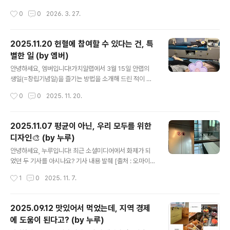
컨설팅 그룹 PwC의 조사에 따르면, 전 세계 경제 생산의
안랩 31주년을 기념해 시작됐지만, 임직원들이 함께 건강
작성시간
0
0
2026. 3. 27.
절반 이상(약 55%)이 자연에 직간접적으로 의존하고 있다
을 챙기고 있다는 점에서도 의미가 있는데요. 임직원의 집
고 합니다. (출처) 우..
중력과 피로도, 스트레스 관리는 결국 업무 효율과 기업의
지속 가능성에 직결되기 때문이에요. 그래서 실제로 많은
2025.11.20 헌혈에 참여할 수 있다는 건, 특
기업들이 임직원의 건강 증진을 지원하는 웰니스 복지를 E
별한 일 (by 엠버)
SG 경영의 필수 과제로 채택하고 있는데요. 이미 많은 분
글 내용
들이 이용하고 계신 사내 피트니스 센터, 안마 서비스, 종합
안녕하세요, 엠버입니다!가치알랩에서 3월 15일 안랩의
건강검진 등도 이러한 흐름 속에서 운영되고 있는 제도라
생일(=창립기념일)을 즐기는 방법을 소개해 드린 적이 있
고 볼 수 있어요. 이처럼 다이어트 챌린지 행사로 건강 관리
는데요, 오늘은 그중에서도 생명 나눔 헌혈 캠페인 얘기를
작성시간
0
0
2025. 11. 20.
에 대한 관심이 높아지고 있는 지금, 여러분들이 실천해볼
해보려고 합니다. ‘안랩의 생일을 기념하며, 헌혈로 새로운
수 있는 건강 관리법인 ‘바이..
생명을 나누자’라는 마음에서 시작된 생명 나눔 행사에는
매년 많은 안랩 직원이 자발적으로 참여해 주고 계시는데
2025.11.07 평균이 아닌, 우리 모두를 위한
요. 직접 헌혈에 동참하시거나, 소중히 보관해 두었던 헌혈
디자인🎨 (by 누루)
증을 기증하시곤 합니다. 한 사람의 작은 나눔이 누군가에
글 내용
게는 생명을 선물하는 일이 될 수도 있으니까요! ✨ 한편, 3
안녕하세요, 누루입니다! 최근 소셜미디어에서 화제가 되
0번째 생일을 맞은 안랩에서는 더욱더 특별하게 생일뿐만
었던 두 기사를 아시나요? 기사 내용 발췌 [출처 : 오마이뉴
아니라 매 분기 헌혈 캠페인을 진행하고 있습니다. 1년간
스, 세계일보] 하나는 사회 문제를 해결할 수 있는 디자인에
작성시간
1
0
2025. 11. 7.
수혈한 혈액팩과 모인 헌혈증서를 포함해 300개 이상 기
대해서, 하나는 이동 약자의 불편을 초래한 디자인에 관해
증할 계획입니다. 그리고 1분기, ..
서 다루는 기사였습니다.서로 다른 주제를 이야기하는 것
같지만 두 기사를 관통하는 주제가 있어요. 바로 ‘유니버설
2025.09.12 맛있어서 먹었는데, 지역 경제
디자인'입니다. 오늘은 이 ‘유니버설 디자인’에 대해 이야기
에 도움이 된다고? (by 누루)
해 보고자 해요. 유니버설 디자인이란? 👪유니버설 디자
글 내용