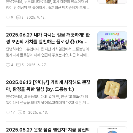
인이란 모든 사람이 차별 없이 이용할 수 있도록 폭 넓은 환
안녕하세요, 누루입니다!여러분, 혹시 대전의 명소이자 상
경 개선을 생각하는 디자인을 의미합니다. 쉽게 말해, 장애
징이 된 성심당 빵 좋아하시나요? 최근 빵지순례가 크게 유
유무와 연령, 성별, 국적, 인종을 초월하여 모든 사람이 쉽
행하면서 성심당뿐만 아니라 지방의 여러 빵집이 흥행하는
작성시간
9
2
2025. 9. 12.
게 이용할 수 있도록 디자인하는 것이에요. 기존에는 ‘보통
일이 있었습니다. 부산의 희와제과, 강릉의 만동제과를 찾
의 이용자’,..
는 발걸음을 심심찮게 볼 수 있었죠. 여기서 잠깐! 좋아하는
걸 찾아 떠난 발길이 어쩌면 지역을 살리는 실천이 될 수 있
2025.06.27 내가 다니는 길을 깨끗하게! 환
다는 사실을 알고 계셨나요? 지역의 유명한 빵집들이 하나
경 보존의 가치를 실천하는 플로깅 ♻️ (By
의 관광 명소로 자리매김하면서 지역 경제를 살리기도 하
글 내용
훈)
는데요! 성심당이 그 대표적인 사례예요. 성심당 본점을 찾
안녕하세요~! 훈입니다.😊지난 가치알랩에서 도롱뇽님이
기 위해 전국 각지에서 몰려든 관광객들이 대전 관광 산업
짧게나마 플로깅에 대해 언급해 주셨는데요,최근 회사에서
에 활력을 불어넣었다고 합니다. 즉, 빵지순례를 위해 지방
진행한 환경정화 봉사활동에 참여했고, 평소에도 환경활동
작성시간
4
5
2025. 6. 27.
으로 여행을 가고 그 지역에서 생산된 음식을 사 먹는 행동
에 관심이 있어 개인적으로 참여한 플로깅 활동도 소개해
들이 지역 경제 활성화에 보탬이..
보려 합니다. 플로깅이란?플로깅(plogging)은 조깅을 하
면서 길가의 쓰레기를 줍는 환경 운동입니다. ‘줍다’라는 뜻
2025.06.13 [인터뷰] 가볍게 시작해도 괜찮
의 스웨덴어 Plocka Upp(플로카 우프)와 ‘천천히 달리
아, 환경을 위한 일상 (by. 도롱뇽🦎)
다’라는 뜻의 영어 단어 Jogging이 합쳐져 만들어진 신조
글 내용
어인데요, 자연보호 활동을 하면서 주변을 산책하며 운동
안녕하세요, 도롱뇽입니다🦎 얼마 전, 친구 ‘고래🐳’가 생
을 할 수 있는, 몸도 마음도 건강해지는 활동입니다!*내용
일이라서 선물을 보내게 됐어요.고래에게 “갖고 싶은 거 있
출처: 공익활동 시작하기 프로젝트_플로깅을 해보깅 저는
어요?”라고 물었더니, 비건 립밤을 골랐습니다. 문득 작년
작성시간
17
0
2025. 6. 13.
콜드플레이 팬카페에서 파생한 플로깅 모임 ‘콜플로깅’에
에도 비건 쿠키를 선물한 기억이 떠올랐어요. 사실 고래는
서 활동을 하고 있어요! 콜드..
비건이 아니에요. 그런데 왜 비건 제품을 고르는 걸까요?혹
시 환경을 생각해서? 아니면 다른 이유로?고래는 평소에도
2025.05.27 옷장 점검 챌린지! 지금 당신의
텀블러나 고체 치약 같은 제품을 자연스럽게 사용하는 친