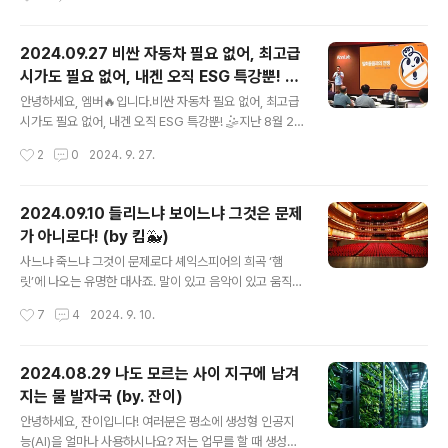
랩이 2023년에 이어, 올해 8월 30일부터 다시 한번 진행
추석에는 에어컨조차 끌 수가 없었습니다. 아무리 이른 추
하고..
석이지만 연휴 내내 낮 최고기온이 35도를 웃도는 이상한
날씨였습니다. 기후 위기, 기후 재앙이라는 말을 수없이 들
2024.09.27 비싼 자동차 필요 없어, 최고급
었지만, 올 해처럼 무섭게 체감한 적이 있었던가 싶었습니
시가도 필요 없어, 내겐 오직 ESG 특강뿐! (b
다. 이번 여름이 특히 더웠던 것은 장마철부터 고온다습한
글 내용
y 엠버🔥)
남서풍이 많이 유입됐기 때문입니다. 이런 가운데 장마가
안녕하세요, 엠버🔥입니다.비싼 자동차 필요 없어, 최고급
끝난 뒤엔 티베트 고기압과 북태평양 고기압이 한반도 전
시가도 필요 없어, 내겐 오직 ESG 특강뿐! 🤹지난 8월 23
역에 이중 *열돔 현상을 장기간 발생시켰습니다. *열돔 현
일 금요일 오전 9시, #다회용컵에 대해 궁금한 안랩인들 5
작성시간
2
0
2024. 9. 27.
상: 고기압에서 내려온 뜨거운 공기가 거대한 돔(반구형 지
0여 명이 모였습니다. 월례회의 순서로 진행되던 ESG 특
붕)을 만들며 열막을 형성한 채로..
강이 임직원 누구나 올 수 있는 별도의 교육 프로그램으로
편성된 첫 번째 자리였습니다. 첫 번째 ESG 특강은 다회용
2024.09.10 들리느냐 보이느냐 그것은 문제
컵 사용 문화를 주제로 진행되었습니다. 안랩의 다회용 컵
가 아니로다! (by 킴🐳)
사용 문화는 2021년 12월에 안랩에 다회용컵이 처음 도
글 내용
입된 이후로 이미 익숙하게 자리 잡아왔습니다. 하지만 최
사느냐 죽느냐 그것이 문제로다 셰익스피어의 희곡 ‘햄
근 일회용 컵 사용률이 소폭 증가해 다회용컵 인식 개선이
릿’에 나오는 유명한 대사죠. 말이 있고 음악이 있고 움직임
필요해졌습니다. 그래서 다시 한번 트래쉬버스터즈 곽재원
이 있는 공연은 대체로 비장애인의 전유물로 여겨지는데
작성시간
7
4
2024. 9. 10.
대표님을 강연자로 모셨습니다. (다회용컵 사용 현황을 공
요, 이런 생각을 깨부순 국립극단의 연극 햄릿> 관람 후기
개하고 있는..
를 여러분과 나눕니다. 제가 관람한 날은 ‘접근성(배리어프
리, barrier-free)공연*’이 진행되었습니다. ‘접근성’이라
2024.08.29 나도 모르는 사이 지구에 남겨
는 단어를 머리에 입력해 두고 공연장을 둘러보니 음성 해
지는 물 발자국 (by. 잔이)
설 수신기 대여, 문자 안내 서비스, 수어** 통역 안내원 등
글 내용
그동안 인지하지 못했던 안내문들이 눈에 들어왔습니다.
안녕하세요, 잔이입니다! 여러분은 평소에 생성형 인공지
공연장에서 볼 수 있으리라 생각지 못했던 시각장애인 안
능(AI)을 얼마나 사용하시나요? 저는 업무를 할 때 생성형