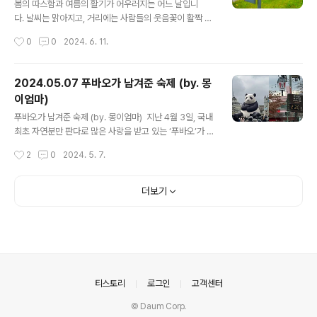
좋겠죠? Q. 그럼 단단한 수박🍉 껍질, 이것도 일반쓰레기
봄의 따스함과 여름의 활기가 어우러지는 어느 날입니
맞죠?A. 아뇨! 수박 껍질은 ‘음식물쓰레기’랍니다. 다만, 잘
다. 날씨는 맑아지고, 거리에는 사람들의 웃음꽃이 활짝 피
게 다져서 버려야합니다. 일반적으로 발효와 분해가 어려
었습니다. 가족, 친구, 연인, 혹은 혼자 산책을 하며 행복을
작성시간
0
0
2024. 6. 11.
운 단단한 껍데기(ex. 호두 껍데기, 달걀 껍데기)은 일반쓰
만끽하는 시간이 늘어났죠. 성남시민의 휴식처가 되는 탄
레기로 버리지만, 수박..
천 수진습지생태원에서 아름다운 자연을 지키기 위해 저를
포함한 28명의 안랩 직원들이 봉사활동을 진행했습니다.
2024.05.07 푸바오가 남겨준 숙제 (by. 몽
😊 그날의 이야기를 생생한 사진과 함께 만나 보시죠! ⚠️
이엄마)
모든 활동은 안전을 위한 충분한 준비 후 진행했습니
글 내용
다. 안랩은 올해부터 지역사회의 보전을 위해 성남시와
푸바오가 남겨준 숙제 (by. 몽이엄마) 지난 4월 3일, 국내
‘ESG 환경분야 상생협력을 위한 업무협약’을 체결했습니
최초 자연분만 판다로 많은 사랑을 받고 있는 ‘푸바오’가 만
다. 봉사활동을 진행하기 전, 성남시청 관계자분들에게 간
4세 성숙기를 맞아 한국에서의 생활을 마치고 중국으로 기
작성시간
2
0
2024. 5. 7.
단한 소개를 듣고, 수진습지생태원을 한 바퀴 돌면서 전문
약 없는 여행을 떠났습니다 ✈ 푸바오가 전 세계의 주목을
강사님에게 생태 교육을 들었습니다 ?..
받고 있는 만큼 국내외 언론 혹은 개인 팬들이 올리는 소셜
미디어 게시글에서 이 소식을 한 번쯤은 접하셨을 것 같습
더보기
니다. 전용 케이지에 들어가 여행길에 오른 푸바오. 용인에
서 이송 차량을 타고 인천공항으로 이동한 뒤, 비행기를 타
고 중국에 도착. 그리고 다시 이송 차량을 타고 검역 생활을
보낼 선수핑 판다 기지로까지 약 13시간의 긴 이동을 했습
니다. 이 과정에서 푸바오가 긴장하고 불편한 모습을 보여
논란이 일기도 했습니다. 푸바오가 긴 여행길에 오른 것은
의안내
티스토리
로그인
고객센터
국가간의 약..
© Daum Corp.