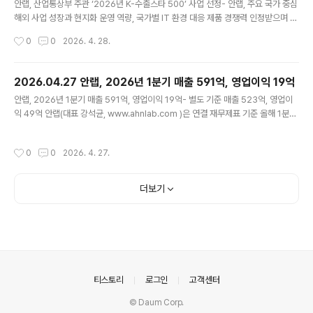
를 거쳐 자산 이전..
안랩, 산업통상부 주관 ‘2026년 K-수출스타 500’ 사업 선정- 안랩, 주요 국가 중심
해외 사업 성장과 현지화 운영 역량, 국가별 IT 환경 대응 제품 경쟁력 인정받으며 사
업 선정- 지원 자원은 글로벌 마케팅, 인증 및 특허 확보, 기술 컨설팅, 해외 영업 활
작성시간
0
0
2026. 4. 28.
동 등에 활용해 글로벌 경쟁력 지속 강화 예정 안랩(대표 강석균, www.ahnlab.co
m )이 산업통상부가 주관하는 ‘2026년 K-수출스타 500’ 사업에 선정됐다. ‘2026
년 K-수출스타 500’ 사업은 산업통상부가 향후 5년간 수출 중추기업 500개사 육
2026.04.27 안랩, 2026년 1분기 매출 591억, 영업이익 19억
성을 목표로 추진하는 프로그램으로, 글로벌 경쟁력을 갖춘 유망 기업을 선발해 해외
글 내용
안랩, 2026년 1분기 매출 591억, 영업이익 19억- 별도 기준 매출 523억, 영업이
진출과 수출 확대를 지원한다(보충자료 참조). 안랩은 사우디아라비아, 중국, 대만,
익 49억 안랩(대표 강석균, www.ahnlab.com )은 연결 재무제표 기준 올해 1분기
일본 등 주요..
매출액 591억원, 영업이익 19억(별도 재무제표 기준 매출 523억원, 영업이익 49
억원)을 기록했다고 잠정 실적을 공시했다. 이는 전년 동기대비 연결 기준 매출은 19
작성시간
0
0
2026. 4. 27.
억원(3.3%), 영업이익은 9억원(84.4%) 증가한 수치다. 별도 재무제표 기준으로는
전년 동기 대비 매출이 15억원(2.9%), 영업이익은 20..
더보기
의안내
티스토리
로그인
고객센터
© Daum Corp.