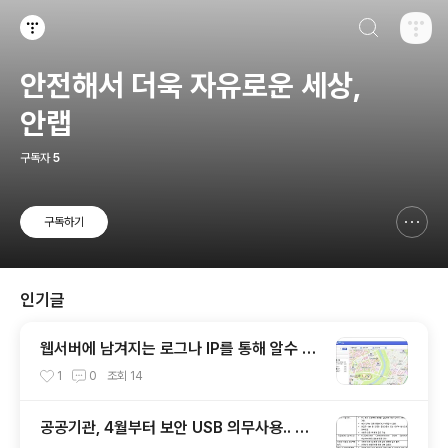
검색하기
티스토리
안전해서 더욱 자유로운 세상,
안랩
구독자
5
구독하기
신고하기 레이어
열기
인기글
웹서버에 남겨지는 로그나 IP를 통해 알수 있
는 것들
1
0
조회
14
공공기관, 4월부터 보안 USB 의무사용.. 보