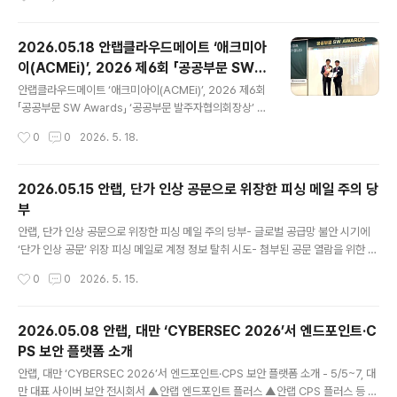
절반 이상(약 55%)이 자연에 직간접적으로 의존하고 있다
연계/스테이블코인 활용 확장성 특징 안랩의 블록체인 자회사 안랩블록체인컴퍼니
고 합니다. (출처) 우..
(대표 강석균, https://ahnlabblockchain.company/ , 이하 ABC)가 디지털 자
산의 안전한 보관과 관리를 지원하는 커스터디 서비스 ‘ABC Cloud Wallet(ABC
2026.05.18 안랩클라우드메이트 ‘애크미아
클라우드 월렛, 이하 ABC 클라우드 월렛)’을 공식 오픈했다고 1일 밝혔다. ABC 클
이(ACMEi)’, 2026 제6회 「공공부문 SW A
라우드 월렛은 개인·기업·기관·재단 고객이 온라인으로 간편하게 신청해 사용할 수
글 내용
wards」 ‘공공부문발주자협의회장상’ 수상
있는 디지털 자산 ..
안랩클라우드메이트 ‘애크미아이(ACMEi)’, 2026 제6회
「공공부문 SW Awards」 ‘공공부문 발주자협의회장상’ 수
상- 공공 분야 AI 업무 혁신 지원하는 맞춤형 AI 어시스턴
작성시간
0
0
2026. 5. 18.
트 구축 플랫폼으로 활용 가치 및 운영 경쟁력 인정- 하이
브리드 검색·다단계 추론·인터랙티브 시각화 기반으로 행
정 효율성 및 생산성 향상 지원 안랩의 AX·MSP 전문 자회
2026.05.15 안랩, 단가 인상 공문으로 위장한 피싱 메일 주의 당
사 안랩클라우드메이트(대표 김형준, www.ahnlabclou
부
dmate.com )의 맞춤형 AI 어시스턴트 구축 플랫폼 ‘애크
글 내용
미아이(ACMEi)’가 지난 15일(금), 서울 대한상공회의소
안랩, 단가 인상 공문으로 위장한 피싱 메일 주의 당부- 글로벌 공급망 불안 시기에
에서 열린 ‘2026 제6회 「공공부문 SW Awards」 공모에
‘단가 인상 공문’ 위장 피싱 메일로 계정 정보 탈취 시도- 첨부된 공문 열람을 위한 P
서 AI SW 부문 ‘공공부문발주자협의회장상’을 수상하며
DF 뷰어 다운로드 절차로 속여 가짜 로그인 페이지에 정보 입력 유도 안랩(대표 강석
작성시간
0
0
2026. 5. 15.
공공 분야 생성형 AI 보안 역량과 활용 가치를..
균, www.ahnlab.com )은 최근 전 세계적인 공급망 불안을 틈타 단가 인상 공문으
로 위장해 계정 정보 탈취를 시도하는 피싱 메일을 발견하고 사용자 주의를 당부했
다. 이번 사례에서 공격자는 ‘단가 인상 공문’이라는 제목으로, 협력업체의 업무 메일
2026.05.08 안랩, 대만 ‘CYBERSEC 2026’서 엔드포인트·C
처럼 꾸민 피싱 메일을 유포했다(보충자료 1 참조). 메일 본문에는 “최근 원자재 가격
PS 보안 플랫폼 소개
상승으로 인해 부득이하게 단가 인상을 시행한다”는 내용을 담고, 관련 공문을 확인
글 내용
하라며 첨부파일 클릭을 유도했다. ..
안랩, 대만 ‘CYBERSEC 2026’서 엔드포인트·CPS 보안 플랫폼 소개 - 5/5~7, 대
만 대표 사이버 보안 전시회서 ▲안랩 엔드포인트 플러스 ▲안랩 CPS 플러스 등 통