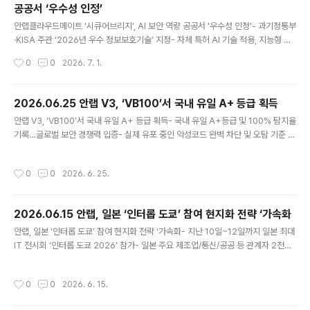
공공서 ‘우수성 인정’
any/)가 소속된 원화 스테이블코인 기반 디지털화폐 인프
글 내용
라 기술 얼라이언스 ‘K-STAR(KRW Stablecoin Tech
안랩클라우드메이트 ‘시큐어브리지’, AI 보안 역량 공공서 '우수성 인정'- 과기정통부
Alliance for Revolution)’는 BNK부산은행과 함께 지역
·KISA 주관 ‘2026년 우수 정보보호기술’ 지정- 자체 특허 AI 기술 적용, 지능형 데
화폐 디지털 전환을 위한 블록체인 기반 결제·정산 인프라
이터 보안 처리 기술 ‘높은 평가’- 공공 인증 기반으로 시장 확장 및 다양한 사업 기회
작성시간
0
0
2026. 7. 1.
검증(PoC, Proof of Co..
확대 기대글로벌 통합 보안 기업 안랩의 AX·MSP 전문 자회사 안랩클라우드메이트
(대표 김형준, www.ahnlabcloudmate.com)의 생성형 AI 보안 솔루션 ‘시큐어브
리지(SecureBridge)’가 과학기술정보통신부와 한국인터넷진흥원(KISA)이 주관
2026.06.25 안랩 V3, ‘VB100’서 국내 유일 A+ 등급 획득
하는 ‘2026년 우수 정보보호기술’에 지정됐다고 1일 밝혔다. ‘우수 정보보호기술 지
글 내용
안랩 V3, ‘VB100’서 국내 유일 A+ 등급 획득- 국내 유일 A+등급 및 100% 탐지율
정제도’는 정보보호 분야 기업이 보유한 유망 기술·제품·서비스를 발굴해 기술 경쟁
기록…글로벌 보안 경쟁력 입증- 실제 유포 중인 악성코드 완벽 차단 및 오탐 기준 충
력과 시장성을 ..
족- 독일 AV-TEST, 미국 MITRE 평가 등 지속 참여해 긍정 평가받아 글로벌 통합
보안 기업 안랩(대표 강석균, www.ahnlab.com )은 자사 엔드포인트 보안 솔루션
작성시간
0
0
2026. 6. 25.
‘안랩 V3’가 글로벌 보안 평가 기관 바이러스블러틴(Virus Bulletin)의 ‘VB100’의
올 6월 인증 평가에 참여해 악성코드 탐지율 100%를 기록하며 최고 등급인 A+로
인증을 획득했다고 25일 밝혔다. VB100은 윈도우 기반 엔드포인트 보안 제품을 대
2026.06.15 안랩, 일본 ‘인터롭 도쿄’ 참여 현지화 전략 ‘가속화
상으로 실제 환경에서 유포되는 악성코드 대응 능력을 검증하는 글로벌 보안 인증
글 내용
으..
안랩, 일본 ‘인터롭 도쿄’ 참여 현지화 전략 ‘가속화- 지난 10일~12일까지 일본 최대
IT 전시회 ‘인터롭 도쿄 2026’ 참가- 일본 주요 제조업/통신/공공 등 관계자 2천여
명 방문, ‘인산인해’- ‘안랩 CPS PLUS’·‘안랩 TIP’·‘V3 Security for Business’
등 소개/시연 안랩(대표 강석균, www.ahnlab.com)이 6월 10일부터 12일까지 3
작성시간
0
0
2026. 6. 15.
일간 일본 지바현 마쿠하리 멧세(Makuhari Messe)에서 열린 일본 최대 규모의 I
T 전시회 ‘인터롭 도쿄 2026(Interop Tokyo 2026, 이하 ‘인터롭 도쿄’)’에 참가