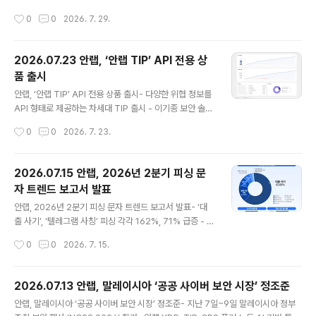
터 2025년까지 7년 연속 ‘올해의 한국 엔드포인트 보안
1%, 영업이익은 62.3% 신장- 2분기 매출 713억 원(↑1
작성시간
0
0
2026. 7. 29.
기업’에 선정된 데 이어, ..
4.5%), 영업이익 54억 원(↑55.6%)- 해외 매출 전년비
두 자릿수, N²SF 관련 제품 세 자릿수 이상 늘어 글로벌 통
합보안 기업 안랩(대표 강석균, www.ahnlab.com )은 2
2026.07.23 안랩, ‘안랩 TIP’ API 전용 상
9일, 2026년 상반기 연결기준 매출 1,304억 원, 영업이
품 출시
익 73억 원(별도기준 상반기 매출 1,167억 원, 영업이익 1
글 내용
25억 원)을 기록했다고 잠정 실적을 공시했다. 이는 전년
안랩, ‘안랩 TIP’ API 전용 상품 출시- 다양한 위협 정보를
동기(2025년 상반기) 대비 연결기준 매출은 109억 원(9.
API 형태로 제공하는 차세대 TIP 출시 - 이기종 보안 솔루
1%), 영업이익은 28억 원(62.3%) 증가한 수치다. 별도
션과 연동, TI 조회 자동화, SOC 환경 고도화 특징- ‘안랩
작성시간
0
0
2026. 7. 23.
기준으로는 전년..
TIP 스타터’ 동시 출시로 합리적 비용의 TIP 체험 기회 제
공 안랩(대표 강석균, www.ahnlab.com)은 차세대 위협
인텔리전스 플랫폼 ‘안랩 TIP’의 다양한 위협 정보를 애플
2026.07.15 안랩, 2026년 2분기 피싱 문
리케이션 프로그래밍 인터페이스(API) 형태로 제공하는
자 트렌드 보고서 발표
‘AhnLab TIP API(안랩 TIP API)’를 출시했다고 23일
글 내용
밝혔다. 위협 인텔리전스를 다양한 보안 솔루션에 연동하
안랩, 2026년 2분기 피싱 문자 트렌드 보고서 발표- ‘대
려는 고객 수요가 증가함에 따라, 기존 포털 서비스와 함께
출 사기’, ‘텔레그램 사칭’ 피싱 각각 162%, 71% 급증 - 은
제공 중인 API 기능을 별도 상품으로 선보였다. 안랩 TIP
행, 카드사, 증권사 등 금융기관 사칭 기승- 메신저 채팅방
작성시간
0
0
2026. 7. 15.
는 안랩이 수집·분석한..
유인·URL 클릭 유도하는 문자 경계 필요“모바일 메신저로
유인하는 대출 사기나 여름철 휴가 이벤트 관련 피싱 문자
주의하세요.”글로벌 통합 보안 기업 안랩(대표 강석균, ww
2026.07.13 안랩, 말레이시아 ‘공공 사이버 보안 시장’ 정조준
w.ahnlab.com)이 2026년 4월부터 6월까지 에이전틱
글 내용
안랩, 말레이시아 ‘공공 사이버 보안 시장’ 정조준- 지난 7일~9일 말레이시아 정부
AI 보안 플랫폼 ‘안랩 AI 플러스(AhnLab AI PLUS)’를 기