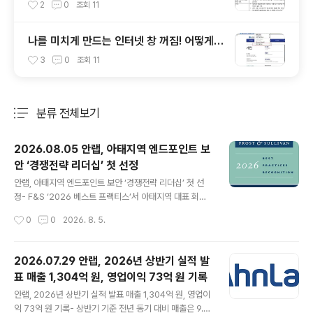
안 USB에 대해 알아봅시다
2
0
조회
11
나를 미치게 만드는 인터넷 창 꺼짐! 어떻게
해결할까?
3
0
조회
11
분류 전체보기
주요 글 목록
2026.08.05 안랩, 아태지역 엔드포인트 보
안 ‘경쟁전략 리더십’ 첫 선정
글 내용
안랩, 아태지역 엔드포인트 보안 ‘경쟁전략 리더십’ 첫 선
정- F&S ‘2026 베스트 프랙티스’서 아태지역 대표 회사
인정- 통합 보안 운영 전략과 플랫폼 경쟁력 우수한 평가받
작성시간
0
0
2026. 8. 5.
아- 2019년부터 매년 ‘한국 엔드포인트 보안 기업’ 선정에
이은 ‘쾌거’ 글로벌 통합보안 기업 안랩(대표 강석균, ww
w.ahnlab.com)은 글로벌 시장조사 기관 프로스트 앤드
2026.07.29 안랩, 2026년 상반기 실적 발
설리번의 ‘2026 베스트 프랙티스(Best Practices Rec
표 매출 1,304억 원, 영업이익 73억 원 기록
ognition)’에서 처음으로 아시아·태평양 엔드포인트 보안
글 내용
부문 ‘경쟁전략 리더십(Competitive Strategy Leade
안랩, 2026년 상반기 실적 발표 매출 1,304억 원, 영업이
rship)’ 자격을 얻게 됐다고 5일 밝혔다. 지난 2019년부
익 73억 원 기록- 상반기 기준 전년 동기 대비 매출은 9.