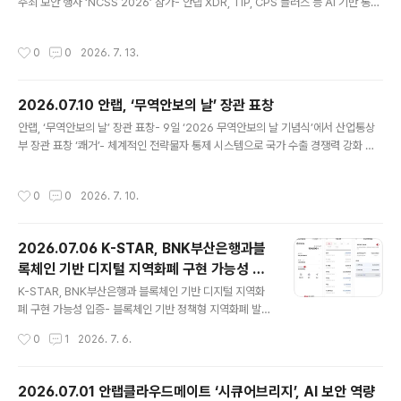
주최 보안 행사 ‘NCSS 2026’ 참가- 안랩 XDR, TIP, CPS 플러스 등 AI 기반 통합
반으로 다양한 피싱 문자를 탐지·분석한 결과를 담은 ‘202
보안 역량 소개/시연- 올 들어 미국, 일본, 대만 등 글로벌 사이버 보안 전시 지속 참
6년 2분기 피싱 문자 트렌드 보고서’를 발표했다고 15일
가 글로벌 통합 보안 기업 안랩(대표 강석균, https://www.ahnlab.com)은 7월 7
밝혔다. [공격 유형 1위: 대출 사기]이번 2분기 가장 많이
작성시간
0
0
2026. 7. 13.
일부터 9일까지 3일간 말레이시아 푸트라자야 국제 컨벤션 센터에서 열린 사이버
발생한 피싱 문자 공격 유형은..
보안 포럼 ‘National Cybersecurity Summit 2026(이하 NCSS 2026)’에 참
가해 공공 IT 환경에 최적화된 AI 기반 통합 보안 기술을 선보였다고 13일 밝혔다.
2026.07.10 안랩, ‘무역안보의 날’ 장관 표창
지난 6월 일본 ‘인터롭 도쿄 2026’에 이어, 5월 대만 ‘사..
글 내용
안랩, ‘무역안보의 날’ 장관 표창- 9일 ‘2026 무역안보의 날 기념식’에서 산업통상
부 장관 표창 ‘쾌거’- 체계적인 전략물자 통제 시스템으로 국가 수출 경쟁력 강화 기
여- 지난해 무역의 날 ‘1000만불 수출탑/산통부 장관상’ 이은 수상 행진 글로벌 통
합 보안 기업 안랩(대표 강석균, https://www.ahnlab.com)은 9일 서울시 중구 대
작성시간
0
0
2026. 7. 10.
한상공회의소에서 열린 ‘2026 무역안보의 날 기념식’에서 전략물자 수출관리 단체
부문 유공자 포상을 수상했다고 10일 밝혔다. 산업통상부와 무역안보관리원은 매년
무역안보의 날 기념식에서 전략물자의 안정적 관리와 수출관리 제도 이행 확산에 기
2026.07.06 K-STAR, BNK부산은행과블
여한 단체와 개인을 선정해 장관 표창을 수여하고 있다. 전략물자란 국가안보와 국제
록체인 기반 디지털 지역화폐 구현 가능성 입
평화를 위해 수출입이 통제되는 물품이..
글 내용
증
K-STAR, BNK부산은행과 블록체인 기반 디지털 지역화
폐 구현 가능성 입증- 블록체인 기반 정책형 지역화폐 발행
·유통·결제·정산 전 과정 검증- 결제 운영 데이터 기반 테스
작성시간
0
1
2026. 7. 6.
트서 성공률 100%·1초 이내 처리 성능- 원화 스테이블코
인 등 차세대 디지털화폐 인프라 확장 가능성 제시 글로벌
통합보안 기업 안랩의 블록체인 전문 자회사 안랩블록체인
2026.07.01 안랩클라우드메이트 ‘시큐어브리지’, AI 보안 역량
컴퍼니(대표 강석균, https://ahnlabblockchain.comp