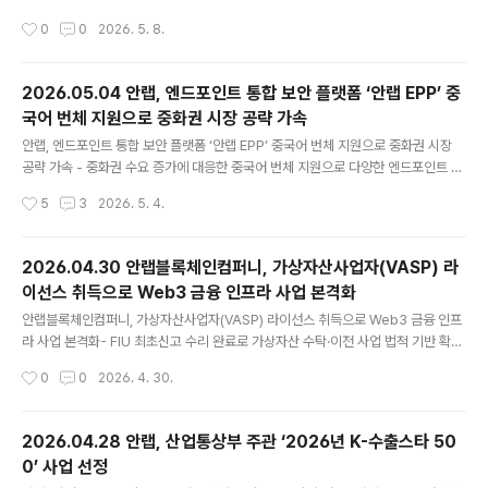
합 보안 플랫폼 전시- AI 기술, 최신 보안 규제 대응 역량, 중국어 번체 언어 지원 등
작성시간
0
0
2026. 5. 8.
현지 고객 요구 반영한 솔루션으로 호응 얻어 안랩(대표 강석균, www.ahnlab.co
m )이 5일부터 7일까지 대만 타이베이 난강전람관에서 열린 사이버 보안 전시회 ‘C
YBERSEC 2026(사이버섹 2026)’에서 중화권 고객 환경에 최적화된 엔드포인트
2026.05.04 안랩, 엔드포인트 통합 보안 플랫폼 ‘안랩 EPP’ 중
및 사이버물리시스템(CPS) 보안 플랫폼을 선보였다. 사이버섹은 매년 약 2만 명이
국어 번체 지원으로 중화권 시장 공략 가속
참관하는 대만 최대 규모의 사이버 보안 행사다. 안랩은 2년 연속 현지 파트너사와
글 내용
함께 전시 부스..
안랩, 엔드포인트 통합 보안 플랫폼 ‘안랩 EPP’ 중국어 번체 지원으로 중화권 시장
공략 가속 - 중화권 수요 증가에 대응한 중국어 번체 지원으로 다양한 엔드포인트 보
안 기능에 대한 고객 접근성 및 편의성 향상 - 적용 대상: ▲안랩 EPPM ▲안랩 EP
작성시간
5
3
2026. 5. 4.
M ▲안랩 EPrM ▲안랩 EDC ▲V3 제품군(macOS PC 및 리눅스 서버용) - 현지
고객 수요에 맞춘 현지화 전략으로 글로벌 사업 경쟁력 지속 강화 안랩(대표 강석균,
www.ahnlab.com )이 30일(목), 중화권 고객의 접근성과 사용 편의성을 높이기
2026.04.30 안랩블록체인컴퍼니, 가상자산사업자(VASP) 라
위해 엔드포인트 통합 보안 플랫폼 ‘안랩 EPP’의 지원 언어에 중국어 번체를 추가했
이선스 취득으로 Web3 금융 인프라 사업 본격화
다. 이번 중국어 번체 지원은 대만 등 핵심 중화권 시장에서 안랩의 엔드포인트 보안
글 내용
솔루션에 대한 도..
안랩블록체인컴퍼니, 가상자산사업자(VASP) 라이선스 취득으로 Web3 금융 인프
라 사업 본격화- FIU 최초신고 수리 완료로 가상자산 수탁·이전 사업 법적 기반 확
보- ‘빅스캔’ 기반 온체인 분석·KYT 역량으로 AML 대응 역량 강화- 제로 트러스트·
작성시간
0
0
2026. 4. 30.
MPC 기반 커스터디 인프라로 기업 Web3 도입 지원 안랩의 블록체인 자회사 안랩
블록체인컴퍼니(대표 강석균, https://ahnlabblockchain.company , 이하 AB
C)가 금융정보분석원(FIU)으로부터 가상자산 ‘보관 및 이전’에 대한 가상자산사업자
2026.04.28 안랩, 산업통상부 주관 ‘2026년 K-수출스타 50
(VASP) 라이선스를 취득하고, 제도권 내 Web3 금융 인프라 사업을 본격화한다. A
0’ 사업 선정
BC는 고객의 가상자산을 수탁 받아 보관·관리하고, 고객 요청에 따라 내부 승인 절차
글 내용