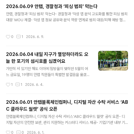
해 CPS(Cyber-Physical System, 사이버물리시스템) 보안 역량 및 AI 기반 위
2026.06.09 안랩, 경찰청과 ‘피싱 범죄’ 막는다
협 인텔리전스 경쟁력, 클라우드 기..
글 내용
안랩, 경찰청과 ‘피싱 범죄’ 막는다- 경찰청과 ‘악성 앱 분석 고도화를 통한 피싱 범죄
대응’ MOU 체결- 악성 앱 정보 공유와 분석 역량 연계로 범죄 대응/피해 예방 협력-
V3 모바일 시큐리티에 최신 악성 앱 정보 반영해 사용자 보호 강화' 안랩(대표 강석
균, www.ahnlab.com)은 지난 8일 경찰청과 ‘악성 앱 분석 고도화를 통한 피싱 범
작성시간
0
1
2026. 6. 9.
죄 대응’을 위한 업무협약(MOU)를 체결했다고 이날 밝혔다. 이번 업무협약식은 서
울 종로구 경찰청 전기통신금융사기 통합대응단 회의실에서 열렸고, 강석균 안랩 대
표와 오창배 경찰청 전기통신금융사기 통합대응단장을 비롯해 관계자들이 참석했
2026.06.04 내일 지구가 멸망하더라도 오
다. 특히 안랩과 경찰청은 악성 앱이 보이스피싱 등 각종 사이버 민생범죄의 주요 수
늘 한 포기의 섬시호를 심겠어요
단으로 꾸준히 악용됨에 따라, 관련 ..
글 내용
가만히 서 있기만 해도 이마에 땀방울이 맺히던 5월의 어
느 금요일, 19명의 안랩 직원들이 특별한 발걸음을 옮겼습
니다. 회사 근처 신구대학교식물원에서 멸종위기 식물인
작성시간
1
1
2026. 6. 4.
'섬시호'와 '섬개야광나무'를 심기 위해서요! 🧐 왜 지금, 기
업들이 '생물다양성'에 주목해야 할까요?그동안 기업들이
온실가스 배출을 줄이는 '탄소 중립'에 집중해 왔다면, 이제
2026.06.01 안랩블록체인컴퍼니, 디지털 자산 수탁 서비스 ‘AB
는 한 걸음 더 나아가 자연과 생태계를 건강하게 되돌리는
C 클라우드 월렛’ 공식 오픈
‘생물다양성 보전’에 대한 책임이 강조되고 있습니다. 자연
글 내용
이 무너지면 기업도 문을 닫아야 할 만큼 직접적인 경영 위
안랩블록체인컴퍼니, 디지털 자산 수탁 서비스‘ABC 클라우드 월렛’ 공식 오픈- 디
기가 찾아오기 때문인데요.세계경제포럼(WEF)과 글로벌
지털 자산의 안전한 보관, 관리 지원하는 커스터디 서비스 제공- 기업/기관 내부 기
컨설팅 그룹 PwC의 조사에 따르면, 전 세계 경제 생산의
준 맞춘 디지털 자산 운용 권한/정책 체계적 관리 - MPC·콜드월렛·WaaS기반 금융
작성시간
0
0
2026. 6. 1.