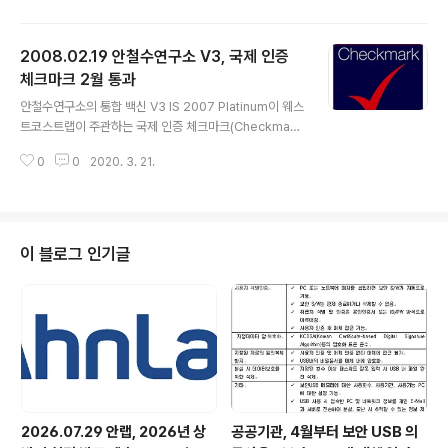
가장 존경받는 기업 조사는 KMAC가 지난해 10월부터 올
해 1월까지 산업계 간부, 증권사 애널리스트, 일반 소비자
2008.02.19 안철수연구소 V3, 국제 인증
등 약 9,000여 명을 대상으로 혁신능력, 주주가치, 직원가
치, 고객가치, 사회가치, 이미지가치 등 총 6개 세부 항목에
체크마크 2월 통과
글 내용
대한 분석을 통해 산업 내 30대 올스타(All Star) 기업을
안철수연구소의 통합 백신 V3 IS 2007 Platinum이 웨스
선정해 발표한 것입니다. 따라서, 그 어느 조사보다도 신뢰
트코스트랩이 주관하는 국제 인증 체크마크(Checkmar
도가 높은 조사라 할 수 있습니다. 특히 안철수연구소가 올
k) 2월 테스트에서 악성코드 3개 부분(Anti-Malware, A
해에도 톱 10에 진입함으로써, 지난 200..
0
0
2020. 3. 21.
nti-Trojan, Anti-Spyware Desktop)에서 단 하나의
오진 없이 해당 샘플을 100% 진단하였습니다. 최근 바이
러스블러틴 VB100 어워드 2월 테스트에서도 통과한데 이
어, 체크마크는 1,2월 연속으로 인증을 획득했습니다. htt
p://www.westcoastlabs.com/checkmark/produc
이 블로그 인기글
tList/?vendorID=6
2026.07.29 안랩, 2026년 상
공공기관, 4월부터 보안 USB 의