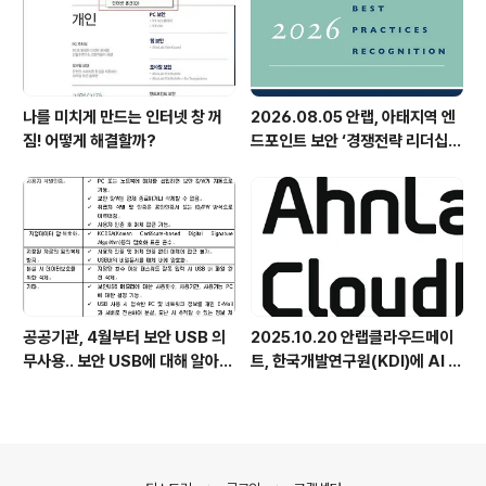
나를 미치게 만드는 인터넷 창 꺼
2026.08.05 안랩, 아태지역 엔
짐! 어떻게 해결할까?
드포인트 보안 ‘경쟁전략 리더십’
첫 선정
공공기관, 4월부터 보안 USB 의
2025.10.20 안랩클라우드메이
무사용.. 보안 USB에 대해 알아봅
트, 한국개발연구원(KDI)에 AI 어
시다
시스턴트 구축 지원 플랫폼 '애크
미아이(ACMEi)' 및 생성형 AI 데
이터 보안 솔루션 '시큐어브리지
(SecureBridge)' 공급
의안내