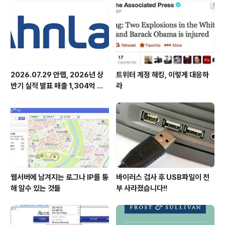
란의 사태가 그저 주시하고 있을 남의 나라 이야기가 결코
아닌 상황입니다. 2. 안철수연구소가 29일 교육과학기술
부(장관 이주호)와 한국연구재단(이사장 직무대행 김병국)
이 수여하는 ‘2..
2026.07.29 안랩, 2026년 상
트위터 계정 해킹, 이렇게 대응하
반기 실적 발표 매출 1,304억 원,
라
영업이익 73억 원 기록
웹서버에 남겨지는 로그나 IP를 통
바이러스 검사 후 USB파일이 전
해 알수 있는 것들
부 사라졌습니다!!