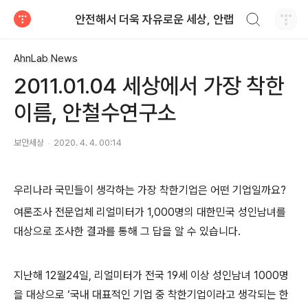
검색하기
안전해서 더욱 자유로운 세상, 안랩
티스토리
AhnLab News
2011.01.04 세상에서 가장 착한
이름, 안철수연구소
보안세상
2020. 4. 4. 00:14
우리나라 국민들이 생각하는 가장 착한기업은 어떤 기업일까요
?
여론조사 전문업체 리얼미터가
1,000
명의 대한민국 성인남녀를
대상으로 조사한 결과를 통해 그 답을 알 수 있습니다
.
지난해
12
월
24
일
,
리얼미터가 전국
19
세 이상 성인남녀
1000
명
을 대상으로
‘
국내 대표적인 기업 중 착한기업이라고 생각되는 한