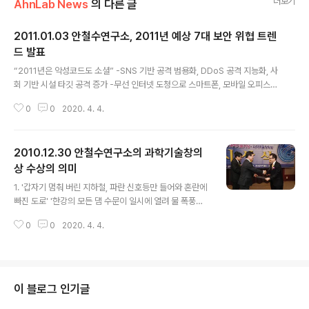
더보기
AhnLab News
의 다른 글
2011.01.03 안철수연구소, 2011년 예상 7대 보안 위협 트렌
드 발표
글 내용
“2011년은 악성코드도 소셜” -SNS 기반 공격 범용화, DDoS 공격 지능화, 사
회 기반 시설 타깃 공격 증가 -무선 인터넷 도청으로 스마트폰, 모바일 오피스
위협 -클라우드, 가상화 기술 이용한 위협 등장 글로벌 통합보안 기업인 안철수
0
0
2020. 4. 4.
연구소(대표 김홍선, www.ahnlab.com, 약칭 ‘안랩’)는 3일 ‘2011년 예상 7
대 보안 위협 트렌드’를 발표했다. 이에 따르면 올 한 해 예상되는 주요 이슈는
▶SNS 활용한 다양한 공격 범용화 ▶디도스(DDoS) 공격 지능화 ▶사회 기반
2010.12.30 안철수연구소의 과학기술창의
시설 겨냥한 타깃형 공격 증가 ▶금전 노린 스마트폰 위협 증가 ▶무선 인터넷
취약점 노린 위협 등장 ▶클라우드, 가상화 기술 이용한 보안 위협 등장 ▶제로
상 수상의 의미
글 내용
데이 공격 기법 고도화 등이다. 1. SNS 활용한 다양한 공..
1. '갑자기 멈춰 버린 지하철, 파란 신호등만 들어와 혼란에
빠진 도로' '한강의 모든 댐 수문이 일시에 열려 물 폭풍을
맞은 도심' '안전 밸브가 마음대로 움직이는 송유관 시스
0
0
2020. 4. 4.
템’. 영화에서만 나오던 저런 일들이 현실이 된다면 어떨까
요? 불행히도 올해 7월 경부터 국가의 기반 시설을 공격하
는 스턱스넷(Stuxnet)이 전세계적으로 유포되어 이란의
원전을 공격한 바 있었습니다. (블로그글) 우리나라도 원자
력 발전 뿐 아니라 전력 생산, 댐 운영, 가스 설비 등 국가 기
이 블로그 인기글
반 시설의 대부분을 유사한 시스템으로 운영하고 있어 이