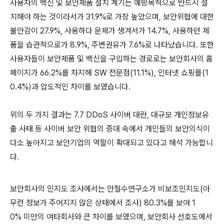
사용자의 백신 및 보안제품 설치 계기는 예방목적으로 반드시 설
치해야 하는 것이라서가
31.9%
로 가장 높았으며
,
보안위협에 대한
불안감이
27.9%,
사용하다 문제가 생겨서가
14.7%,
사용하던 제
품을 습관적으로가
8.9%,
주변권유가
7.6%
로 나타났습니다
.
또한
사용자들이 보안제품 및 백신을 구입하는 경로로는 보안회사의 홈
페이지가
66.2%
를 차지해
SW
전문점
(11.1%),
인터넷 쇼핑몰
(1
0.4%)
과 압도적인 차이를 보였습니다
.
위의 두 가지 결과는
7.7 DDoS
사이버 대란
,
대규모 개인정보유
출 사태 등 사이버 보안 위협의 증대 속에서 개인들의 보안의식이
다소 높아지고 보안기업의 역할이 확대되고 있다고 해석 가능합니
다
.
보안회사의 인지도 조사에서는 안철수연구소가 비보조인지도
(
아
무런 정보가 주어지지 않은 상태에서 조사
) 80.3%
를 보여
1
0%
미만의 여타회사와 큰 차이를 보였으며
,
보안회사 선호도에서