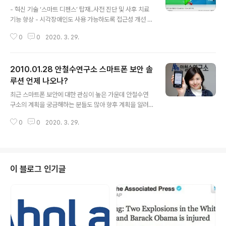
글 내용
- 혁신 기술 ‘스마트 디펜스’ 탑재..사전 진단 및 사후 치료
기능 향상 - 시각장애인도 사용 가능하도록 접근성 개선 무
료백신 ‘V3 Lite(V3 라이트)’가 악성코드에 더욱 효과적으
0
0
2020. 3. 29.
로 대응하기 위한 신기술인 ‘스마트 디펜스(AhnLab Sma
rt Defense)’ 기술을 탑재한 한편, 시각장애인도 사용할
수 있도록 접근성이 개선됐습니다. ‘스마트 디펜스’는 클라
2010.01.28 안철수연구소 스마트폰 보안 솔
우드 컴퓨팅 개념이 적용된 혁신적인 기술로서 수많은 악
성코드의 데이터를 모두 PC에 다운로드해 처리하던 방식
루션 언제 나오나?
글 내용
에서 획기적으로 진일보한 기술입니다. 수천만 개의 유형
최근 스마트폰 보안에 대한 관심이 높은 가운데 안철수연
별 파일 DNA(파일의 시그니처) 데이터베이스를 중앙 서버
구소의 계획을 궁금해하는 분들도 많아 향후 계획을 알려
에서 관리하며, PC 내 파일이 악성코드인지를 실시간으로
드립니다. 스마트폰 보안은 단지 몇 가지 보안 기능을 제공
확인해줍니다. 이 기술은 개인용 보안 서비스인 ‘V3 365
0
0
2020. 3. 29.
하는 것보다 생태계(Eco-system) 전반의 보안 수준을
클리닉’..
높이는 것이 중요합니다. 악성코드뿐 아니라 피싱, 스파이
웨어, DDoS(디도스) 등은 물론 도난 방지, 인터넷 뱅킹 보
안 등 각종 보안 위협이 있을 수 있습니다. 이에 따라 안철
수연구소는 백신을 포함하여 다양한 보안 솔루션 및 생태
이 블로그 인기글
계 보안까지 다각도로 연구 중입니다. 또한 보안을 위한 보
안이 아니라 편리한 사용 환경을 뒷받침하는 ‘스마트한’ 보
안이 중요하다고 보고, 폭넓은 관점으로 접근하고자 합니
다. 안철수연구소는 이미 보유한 심비안, 윈도 모바일, 블랙
베리용 제품 외에 올 상반기 ..