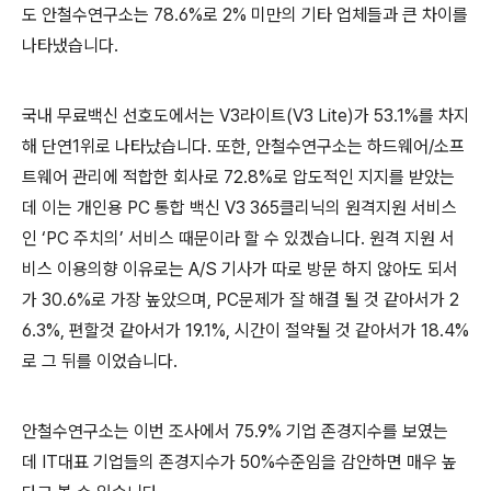
도 안철수연구소는
78.6%
로
2%
미만의 기타 업체들과 큰 차이를
나타냈습니다
.
국내 무료백신 선호도에서는
V3
라이트
(V3 Lite)
가
53.1%
를 차지
해 단연
1
위로 나타났습니다
.
또한
,
안철수연구소는 하드웨어
/
소프
트웨어 관리에 적합한 회사로
72.8%
로 압도적인 지지를 받았는
데 이는 개인용
PC
통합 백신
V3 365
클리닉의 원격지원 서비스
인
‘PC
주치의
’
서비스 때문이라 할 수 있겠습니다
.
원격 지원 서
비스 이용의향 이유로는
A/S
기사가 따로 방문 하지 않아도 되서
가
30.6%
로 가장 높았으며
, PC
문제가 잘 해결 될 것 같아서가
2
6.3%,
편할것 같아서가
19.1%,
시간이 절약될 것 같아서가
18.4%
로 그 뒤를 이었습니다
.
안철수연구소는 이번 조사에서
75.9%
기업 존경지수를 보였는
데
IT
대표 기업들의 존경지수가
50%
수준임을 감안하면 매우 높