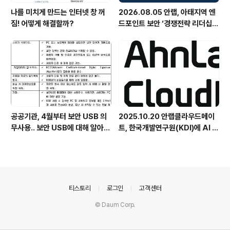
나를 미치게 만드는 인터넷 창 꺼
2026.08.05 안랩, 아태지역 엔
짐! 어떻게 해결할까?
드포인트 보안 ‘경쟁전략 리더십’
첫 선정
공공기관, 4월부터 보안 USB 의
2025.10.20 안랩클라우드메이
무사용.. 보안 USB에 대해 알아봅
트, 한국개발연구원(KDI)에 AI 어
시다
시스턴트 구축 지원 플랫폼 '애크
미아이(ACMEi)' 및 생성형 AI 데
이터 보안 솔루션 '시큐어브리지
(SecureBridge)' 공급
의안내
티스토리
로그인
고객센터
© Daum Corp.