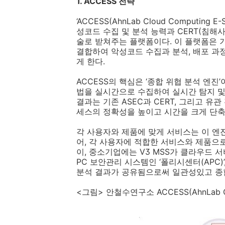
1. ACCESS
전략
‘
ACCESS(AhnLab Cloud Computing E-Se
성코드 수집 및 분석 능력과
CERT(
침해
술로 받쳐주는 플랫폼이다
.
이 플랫폼은 
결합하여 악성코드 수집과 분석
,
배포 과
게 한다
.
ACCESS
의 핵심은 ‘종합 위협 분석 엔진’
법을 실시간으로 수집하여 실시간 탐지 및
결과는 기존
ASEC
과
CERT,
그리고 유관
세스의 정확성을 높이고 시간을 크게 단
각 사용자와 제품에 맞게 서비스는 이 
어
,
각 사용자에 적합한 서비스와 제품으
이
,
중소기업에는
V3 MSS
가 클라우드 
PC
보안관리 시스템인 ‘폴리시센터
(APC)
’
분석 결과가 공유됨으로써 일관성있고 종
<
그림
>
안철수연구소
ACCESS(AhnLab C