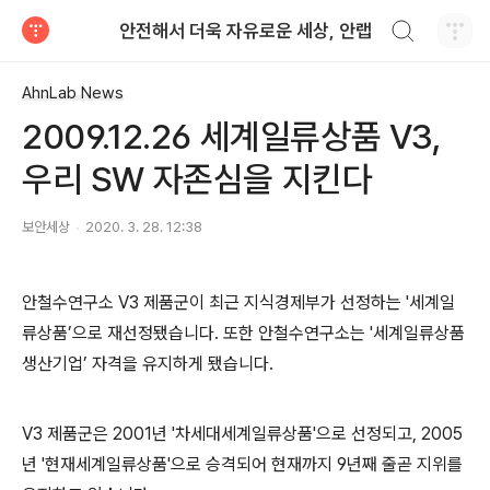
검색하기
안전해서 더욱 자유로운 세상, 안랩
티스토리
AhnLab News
2009.12.26 세계일류상품 V3,
우리 SW 자존심을 지킨다
보안세상
2020. 3. 28. 12:38
안철수연구소
V3
제품군이 최근 지식경제부가 선정하는
'
세계일
류상품
’
으로 재선정됐습니다
.
또한 안철수연구소는
'
세계일류상품
생산기업
’
자격을 유지하게 됐습니다
.
V3
제품군은
2001
년
'
차세대세계일류상품
'
으로 선정되고
, 2005
년
'
현재세계일류상품
'
으로 승격되어 현재까지 9년째 줄곧 지위를