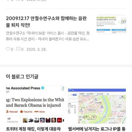
말연시를 맞아 개인 및 기업 고객을 위해 다채로운 사은 이
벤트를 전개합니다. 이 이벤트는 안철수 교수의 신간 도서
‘행복 바이러스 안철수’를 비롯해 금 1돈과 상품권 등 풍성
2009.12.17 안철수연구소와 함께하는 음란
한 사은품을 증정해 풍요로운 연말연시 분위기를 느낄 수
있게 기획됐습니다. 우선 개인의 경우 ‘V3 365 클리닉’과
물 퇴치 작전!
글 내용
‘PC주치의’, ‘자녀PC보호’를 구매하는 고객이 사은 혜택을
안철수연구소 ‘자녀PC보호’ 서비스 출시 - 음란물 차단, 컴
받을 수 있습니다. 우선 1월 4일까지는 ‘V3 365 클리닉
퓨터 사용 시간 관리 - 자녀의 올바른 PC 사용 습관 유도 -
스탠다드’ 패키지 2년권을 할인가에 제공합니다. 바로가기
핸드폰 원격 관리로 실시간 모니터링 가능 겨울 방학을 맞
1월 18일까지 ‘PC주치의’ 포함 상품을 구매하는 모든 ..
0
0
2020. 3. 28.
아 자녀의 PC 사용 시간이 늘어 걱정하는 부모를 위해 자
녀의 올바른 PC 사용을 도와주는 소프트웨어가 눈길을 끌
고 있습니다. 안철수연구소는 최근 인터넷 음란물 접속을
차단하고 컴퓨터 사용 시간을 관리할 수 있는 PC 관리 서
비스인 ‘자녀PC보호’(http://v3clinic.ahnlab.com/v36
이 블로그 인기글
5/inipay/html/buy_xkeeper.html)를 개인용 통합백신
서비스인 ‘V3 365 클리닉’과 결합해 출시했습니다다. ‘자
녀PC보호’ 서비스는 지란지교소트프사의 ‘엑스키퍼 프리
미엄’의 다른 이름이며, 가정에서 자녀가..
트위터 계정 해킹, 이렇게 대응하
웹서버에 남겨지는 로그나 IP를 통