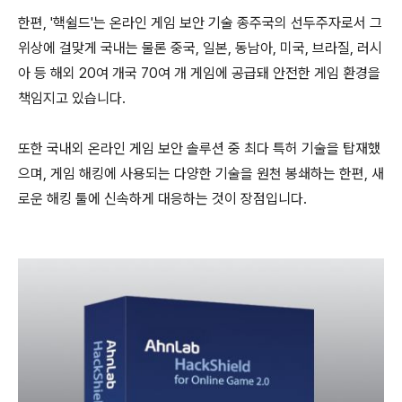
한편
, '
핵쉴드
'
는 온라인 게임 보안 기술 종주국의 선두주자로서 그
위상에 걸맞게 국내는 물론 중국
,
일본
,
동남아
,
미국
,
브라질
,
러시
아 등 해외
20
여 개국
70
여 개 게임에 공급돼 안전한 게임 환경을
책임지고 있습니다
.
또한 국내외 온라인 게임 보안 솔루션 중 최다 특허 기술을 탑재했
으며
,
게임 해킹에 사용되는 다양한 기술을 원천 봉쇄하는 한편
,
새
로운 해킹 툴에 신속하게 대응하는 것이 장점입니다
.