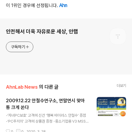
이
1
위인 경우에 선정됩니다
.
Ahn
로그 정보
안전해서 더욱 자유로운 세상, 안랩
구독하기
더보기
AhnLab News
의 다른 글
2009.12.22 안철수연구소, 연말연시 맞아
통 크게 쏜다
글 내용
-‘자녀PC보호’ 고객에 신간 ‘행복 바이러스 안철수’ 증점
-‘PC주치의’ 고객에 상품권 증정 -중소기업용 V3 MSS
구매 시 기간 연장, 달력, 다이어리 증정 안철수연구소가 연
0
0
2020. 3. 28.