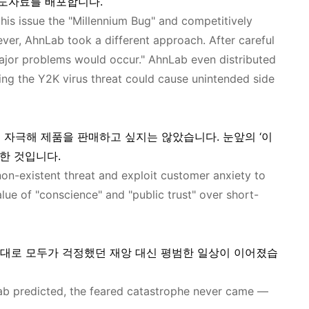
보도자료를 배포합니다.
is issue the "Millennium Bug" and competitively
ver, AhnLab took a different approach. After careful
ajor problems would occur." AhnLab even distributed
ting the Y2K virus threat could cause unintended side
 자극해 제품을 판매하고 싶지는 않았습니다. 눈앞의 ‘이
택한 것입니다.
on-existent threat and exploit customer anxiety to
alue of "conscience" and "public trust" over short-
했던 대로 모두가 걱정했던 재앙 대신 평범한 일상이 이어졌습
Lab predicted, the feared catastrophe never came —