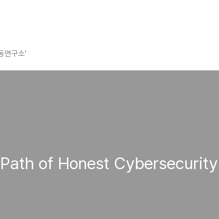
평동연구소'
th of Honest Cybersecurity