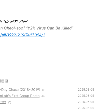
이러스 퇴치 가능"
hn Cheol-soo] “Y2K Virus Can Be Killed”
/all/19991216/7493094/1
다른 글
Day Chase (2018~2019)
2025.03.05
(0)
ab's First Group Photo
2025.03.05
(0)
tter
2025.03.05
(0)
2025.03.05