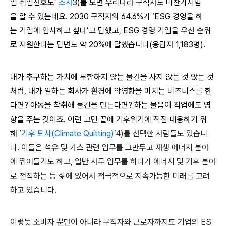
업 취업선호도’
조사
3)
를 보면 우리나라 구직자도 마찬가지임
을 알 수 있는데요. 2030 구직자의 64.6%가 ‘ESG 경영을 하
는 기업에 입사하고 싶다’고 답했고, ESG 경영 기업을 우선 순위
로 지원한다는 답변도 약 20%에 달했습니다(응답자 1,183명).
내가 추구하는 가치에 부합하지 않는 물건을 사지 않는 것 않는 것
처럼, 내가 일하는 회사가 환경에 악영향을 미치는 비즈니스를 한
다면? 아동을 착취해 물건을 만든다면? 하는 물음이 직업에도 영
향을 주는 것이죠. 이런 고민 끝에 기후위기에 직접 대응하기 위
해 ‘
기후
퇴사(Climate Quitting)
’
4)
를
선택한
사람들도
있습니
다
.
이들은
석유
및
가스
관련
업무를
그만두고
재생
에너지
분야
에
뛰어들기도
하고
,
일반
사무
업무를
하다가
에너지
및
기후
분야
로
전직하는
등
삶에
있어서
적극적으로
지속가능한
미래를
고려
하고
있습니다
.
이렇듯
소비자
뿐만이
아니라
구직자와
근로자까지도
기업의
ES