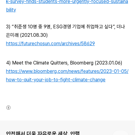
k-survey-finds-students-more-urgently-focused-sustaina
bility
3)
“취준생 10명 중 9명, ESG경영 기업에 취업하고 싶다”, 더나
은미래
(2021.08.30)
https://futurechosun.com/archives/58629
4) Meet the Climate Quitters, Bloomberg (2023.01.06)
https://www.bloomberg.com/news/features/2023-01-05/
how-to-quit-your-job-to-fight-climate-change
(새창열림)
로그 정보
안전해서 더욱 자유로운 세상, 안랩