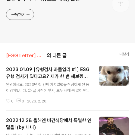
구독하기
더보기
[ESG Letter] 가치알랩
의 다른 글
2023.01.09 [유형검사 과몰입러 #1] ESG
유형 검사가 있다고요? 제가 한 번 해보겠습
글 내용
니다. (by 몽이엄마)
안녕하세요! 2023년 첫 번째 가치알랩을 작성하게 된 몽
이엄마입니다. 😊 글 시작에 앞서, 모두 새해 복 많이 받으
세요! 🙇‍♀️ 2022년은 MBTI의 해였다고 말해도 과언이 아
0
0
2023. 2. 20.
닐 것 같습니다. 몇 가지 문항에 답변하면 내 성격 유형을
알려주는 MBTI 검사! 다른 유행들처럼 번쩍하고 사라질
줄 알았는데, 아직까지도 유행 중이죠. MBTI를 표방한 다
2022.12.28 올해엔 비건식당에서 특별한 연
양한 테스트들도 생기고 있고요. (최근에 SNS에서 빠르게
퍼지는 중인 스마일 연애 테스트도 MBTI를 기준으로 만든
말을! (by 니니)
글 내용
것이라고 해요.) 물론 세상 수많은 사람들의 성격 유형을 1