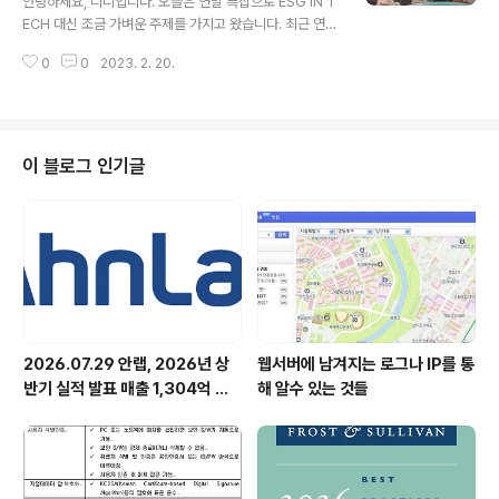
안녕하세요, 니니입니다. 오늘은 연말 특집으로 ESG IN T
6가지로 나눈다는 것은 아주 비과학적이지만…몇몇 설명
ECH 대신 조금 가벼운 주제를 가지고 왔습니다. 최근 연말
은 ‘헉, 이거 진짜 나잖아’라는 말이 자동으로 튀어나오고
을 맞아 미뤄왔던 친구, 동료들과 모임으로 바쁘실텐데요,
요. 나와 잘 맞는 것과 잘 맞지 않는 것들을 족집게처럼 골
0
0
2023. 2. 20.
보통 연말 모임이라고 하면 불판의 고기나 싱싱한 회를 떠
라주기까지 ..
올리시는 분들 많으실 것 같습니다. 그런 여러분에게 올해
는 비건 식당에서 연말 모임은 어떨지 제안을 드려보려고
합니다! 비건 음식은 맛없다는 편견도 깨고, 탄소 배출을 줄
이는 지속가능한 식단도 경험해보는 기회가 될 것 같습니
이 블로그 인기글
다. *토막상식: 비거니즘이 어떻게 환경에 도움이 될 수 있
나요? 우리가 고기를 먹기 위해 유지되는 축산업은 지구 전
체 온실가스 배출량의 14.5%를 차지하고 있습니다. 또, 공
장식 축산을 유지하기 위해 아마존 열대우림의 80%가 목
초지, 도살장 목적으로 ..
2026.07.29 안랩, 2026년 상
웹서버에 남겨지는 로그나 IP를 통
반기 실적 발표 매출 1,304억 원,
해 알수 있는 것들
영업이익 73억 원 기록