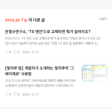
더보기
AhnLab Tip
의 다른 글
안철수연구소, ‘TS 엔진’으로 교체되면 뭐가 달라지죠?
글 내용
2007.11.16 ‘TS 엔진’으로 교체되면 뭐가 달라지죠? 안철수연구소가 최근 20
년의 보안 기술력이 집적된 보안 엔진 ‘안랩 TS 엔진’을 완료했다. 새롭게 교체
되는 TS 엔진은 어떤 의미를 갖는 것인지, 또한 이용자들에게 어떤 변화가 있는
0
0
2020. 4. 27.
지 알아보자. Q. 안랩 TS 엔진이란? TS 엔진은 Total Security의 약자로, 바
이러스, 트로이목마 등 악성코드를 비롯한 스파이웨어, 피싱 등 다양한 보안 위
협을 효과적으로 대응할 수 있는 차세대 통합 엔진이다. Q. 기존 엔진에 비해 어
[빛자루 팁] 개발자가 소개하는 빛자루의 '그
떤 점이 개선되었나? TS 엔진은 기존 워프(WARP) 엔진에 비해 엔진 업데이트
과정에서 CPU 점유율이 약 4분의 1로 크게 줄었고, 검사 속도도 30% 이상 빨
레이제로' 사용법
글 내용
라진다. 또한 압축/실행압축/임시 파일 등 다양한 대..
2007.11.05 빛자루 그레이제로를 개발한 애플리케이션유
닛 황용석 선임연구원이 개발자 입장에서 그레이제로 서비
스의 목표와 사용방법에 대해 소개를 했습니다. 지금부터
0
0
2020. 4. 27.
생생한 강의를 들어보시죠~ 다음 중 PC를 깨끗하게 유지
할 수 있는 가장 좋은 방법은 무엇일까요? 1. 깨끗하게 잘
닦고 포장해서 장농 깊숙한 곳에 넣어 둔다. 2. 포맷을 하고
다시는 켜지 않는다. 3. 웜이나 악성코드가 침투하지 못하