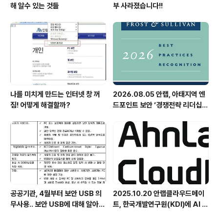
해 알수 있는 것들
부 사라졌습니다!!
나를 미치게 만드는 인터넷 창 꺼
2026.08.05 안랩, 아태지역 엔
짐! 어떻게 해결할까?
드포인트 보안 ‘경쟁전략 리더십’
첫 선정
공공기관, 4월부터 보안 USB 의
2025.10.20 안랩클라우드메이
무사용.. 보안 USB에 대해 알아봅
트, 한국개발연구원(KDI)에 AI 어
시다
시스턴트 구축 지원 플랫폼 '애크