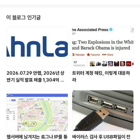
주제 하에 최신 IT환경에서의 보안 전략을 파트너와 공유
하고, 안랩의 사업 전략 및 파트너 지원 프로그램을 소개했
다. 먼저 안랩 이호웅 연구소장이 클라우드, BYOD, 빅데이
이 블로그 인기글
터, 사물인터넷(IoT), O2O(Online to Offline) 등 IT 최
신 트렌드를 설명하며 변화하는 IT환경에 대응하는 R&D
방향 및 보안 전략에 대해 발표했다. EP(엔드포인트플랫
폼)사업부장 강석균 전무는 2016년 ..
2026.07.29 안랩, 2026년 상
트위터 계정 해킹, 이렇게 대응하
반기 실적 발표 매출 1,304억 원,
라
영업이익 73억 원 기록
웹서버에 남겨지는 로그나 IP를 통
바이러스 검사 후 USB파일이 전