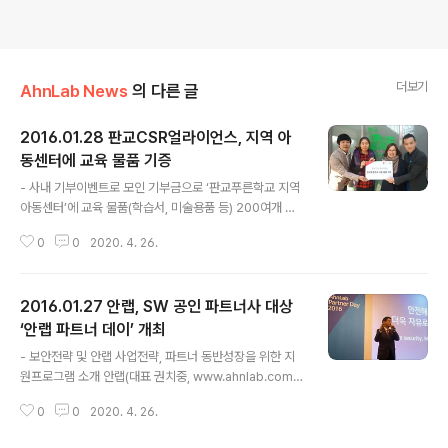
더보기
AhnLab News
의 다른 글
2016.01.28 판교CSR얼라이언스, 지역 아
동센터에 교육 물품 기증
글 내용
- 사내 기부이벤트로 모인 기부금으로 ‘판교푸른학교 지역
아동센터’에 교육 물품(학습서, 미술용품 등) 200여개 기
증 지역 기업 사회공헌연합인 ‘판교CSR얼라이언스(이하
0
0
2020. 4. 26.
얼라이언스, 보충자료 참조)’가 지난 연말 사내 기부이벤트
수익금으로 아동용 교육 물품을 구매해 판교지역 아동센터
'판교푸른학교(센터장 강경애)'에 기증했다. 이번에 얼라이
2016.01.27 안랩, SW 공인 파트너사 대상
언스가 기증한 물품은 초등학교 각 학년 별 학습서와 수채
화 물감, 팔레트 등 총 200여개의 교육 물품이다. ‘판교푸
‘안랩 파트너 데이’ 개최
글 내용
른학교 지역아동센터’는 이번 기증품을 현재 돌보고 있는
- 보안전략 및 안랩 사업전략, 파트너 동반성장을 위한 지
아동들의 새 학기 학습과 미술 활동 등 다양한 교육 과정에
원프로그램 소개 안랩(대표 권치중, www.ahnlab.com)
사용할 예정이다. 이번 교육 물품 기증은 지난해 12월 얼라
은 27일(수) 양재동 엘타워에서 공공/교육/기업 분야의 S
이언스 회원사인 웹젠과 안랩이 공동으로 기부 기념품을
0
0
2020. 4. 26.
W 공인 파트너사를 초청해 ‘안랩 파트너 데이 2016’을 개
특별 제작해 사내 카페에서 ..
최했다. 이 행사에서 안랩은 ‘Partner, Connected’라는