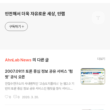
로그 정보
안전해서 더욱 자유로운 세상, 안랩
구독하기
더보기
AhnLab News
의 다른 글
2007.09.11 토론 중심 정보 공유 서비스 '펌
핏' 공식 오픈
글 내용
안철수연구소의 사내벤처인 '고슴도치플러스' 는 웹2.0 기
반의 토론 중심 정보 공유 서비스인 펌핏을 정식 서비스하
기 시작했습니다. ‘펌핏’은 지난 3월 베타 서비스를 시작한
0
0
2020. 3. 20.
이후 사용자들의 의견을 적극 수렴해 기능을 대폭 개선했
습니다. 그리고 UI도 바뀌었습니다. '펌핏’의 출발은 인터넷
상에서 좋은 글이나 정보를 발견하면 이를 아껴 두었다가