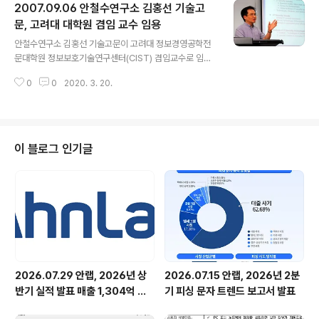
2007.09.06 안철수연구소 김홍선 기술고
보고, 또 남들과 함께 보고 싶은 욕구를 반영해 개발되었습
니다. 사용자들은 좋은 글과 정보를 올려 공유하고 토론하
문, 고려대 대학원 겸임 교수 임용
글 내용
는 것은 물론, 다른 사용자들의 평가를 받을 수 있습니다.
안철수연구소 김홍선 기술고문이 고려대 정보경영공학전
다양한 콘텐츠를 공유할 뿐 아니라 궁금한 것에 대한 답을
문대학원 정보보호기술연구센터(CIST) 겸임교수로 임용
얻고, 댓글로 실시간 커뮤니케이션하며, 친구 설정으로 인
이 되어, 지난 9월 4일 첫 강의를 진행하였습니다. 김홍선
맥 관리까지 할 수 있도록 업그레이드 되었습니다. 잠깐 메
0
0
2020. 3. 20.
기술고문은 올해 1월 안철수연구소에 합류했는데, ‘트러스
뉴를 살펴보도록 하죠. ‘..
가드’, ‘앱솔루트’ 등 네트워크 어플라이언스 제품을 비롯한
전반적 기술 및 제품 전략을 수립하고, 글로벌 기술과 시장
동향 및 대응 방향 연구 등을 통해 국내외 사업 전략을 제시
하는 역할을 맡고 있습니다. 강의는 2학기 동안 진행될 예
이 블로그 인기글
정인데, 전반부에서는 정보보호 산업의 태동과 그 배경이
되었던 IT 패러다임을 개괄하고 기술과 상품, 서비스가 사
업화한 과정, 역사적 전환점 등 분야별 분석을, 후반부에서
는 향후 정보보호 기술의 위상과 역할을 IT 패러다임 변화
의 흐름에 근거해 전망할 계획..
2026.07.29 안랩, 2026년 상
2026.07.15 안랩, 2026년 2분
반기 실적 발표 매출 1,304억 원,
기 피싱 문자 트렌드 보고서 발표
영업이익 73억 원 기록