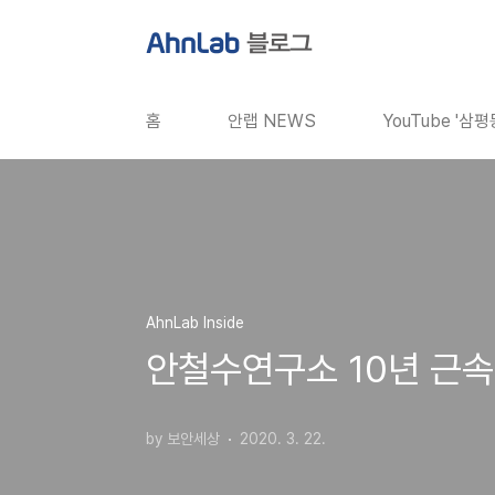
본문 바로가기
홈
안랩 NEWS
YouTube '삼
AhnLab Inside
안철수연구소 10년 근속
by 보안세상
2020. 3. 22.