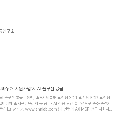
평동연구소'
 AI바우처 지원사업’서 AI 솔루션 공급
AI 솔루션 공급 - 안랩, ▲V3 제품군 ▲안랩 XDR ▲안랩 EDR ▲안랩
크미아이 ▲시큐어브리지 등 공급- AI 적용 보안 솔루션으로 중소·중견기
(대표 강석균, www.ahnlab.com )과 안랩의 AX·MSP 전문 자회사
mate.com )가 과학기술정보통신부와 정보통신산업진흥원(NIPA)이 주관하
 AI 솔루션을 공급한다. 안랩은 AI를 활용한 사이버 위협 탐지·분석·대응 기