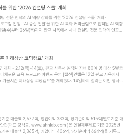
강화를 위한 ‘2026 컨설팅 스쿨’ 개최
 전문 인력의 AI 역량 강화를 위한 ‘2026 컨설팅 스쿨’ 개최-
프로그램 진행- ‘AI 중심 전환’을 위한 AI 특화 커리큘럼으로 임직원 AI 역량
 25일(수)부터 26일(목)까지 판교 사옥에서 사내 컨설팅 전문 인력의 인공지
쿨’을 개최했다. 이번 행사는 AI 시대 보안 환경 변화에 대한 이해를 높이고,
게 내·외부 전문가 강연을 제공했다. 외부 전문가 강연으로는
겨울시즌 미래상상 코딩캠프’ 개최
개최 - 2.12(목)~14(토), 판교 사옥서 임직원 자녀 80여 명 대상 SW코
 다채로운 교육 프로그램·이벤트 운영 [캡션]안랩은 12일 판교 사옥에서
26 겨울시즌 미래상상 코딩캠프’를 개최했다. 14일까지 열리는 이번 행사에
다채로운 교육 프로그램과 이벤트를 진행한다. [상세 내용]안랩(대표 강석균,
원의 초등·중학생 자녀 80여 명을 대상으로 SW코딩교육 행사인 ‘2026 겨울
 연결기준 매출액 2,677억, 영업이익 333억, 당기순이익 515억(별도기준 매
안랩(대표 강석균, www.ahnlab.com )은 연결재무제표 기준 2025년
도기준 매출액 2,365억, 영업이익 406억, 당기순이익 664억)을 기록했
7%(71억) 증가하고 영업이익은 20.2%(56억) 증가한 수치다. 당기순