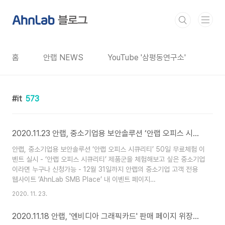
본문 바로가기
홈
안랩 NEWS
YouTube '삼평동연구소'
it
573
2020.11.23 안랩, 중소기업용 보안솔루션 ‘안랩 오피스 시큐리티’ 50일 무료체험 이벤트 실시
안랩, 중소기업용 보안솔루션 ‘안랩 오피스 시큐리티’ 50일 무료체험 이
벤트 실시 - ‘안랩 오피스 시큐리티’ 제품군을 체험해보고 싶은 중소기업
이라면 누구나 신청가능 - 12월 31일까지 안랩의 중소기업 고객 전용
웹사이트 ‘AhnLab SMB Place’ 내 이벤트 페이지
(smbplace.ahnlab.com/smb/event.do?
2020. 11. 23.
cmd=eventView&eventId=2020_0902) 및 안랩 파트너에게 신청
가능 - 이벤트 참여 고객 중 매주 50명 추첨해 경품 증정, ‘안랩 오피스
2020.11.18 안랩, '엔비디아 그래픽카드' 판매 페이지 위장한 피싱 사이트 주의 당부
시큐리티’ 견적 신청 후 구매 고객에게 백화점 상품권 3만원 제공 등 12