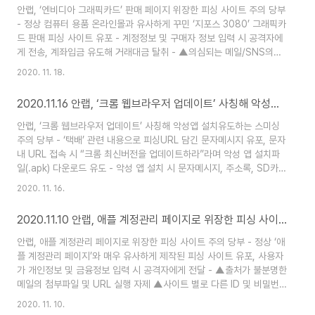
월 31일까지 다양한 혜택 제공 안랩이 효율적인 보안관리를 고민하는
안랩, ‘엔비디아 그래픽카드’ 판매 페이지 위장한 피싱 사이트 주의 당부
중소기업 고객을 위해 보안관리 솔루션을 무료로 이용해볼 수 있는 체험
- 정상 컴퓨터 용품 온라인몰과 유사하게 꾸민 ‘지포스 3080’ 그래픽카
이벤트..
드 판매 피싱 사이트 유포 - 계정정보 및 구매자 정보 입력 시 공격자에
게 전송, 계좌입금 유도해 거래대금 탈취 - ▲의심되는 메일/SNS의
URL 실행 자제 ▲온라인에서 물품 구매 전 사이트의 URL 정상 여부
2020. 11. 18.
확인 ▲이용 사이트 별 계정 아이디 및 패스워드 다르게 설정하기
▲V3 등 백신 프로그램 최신버전 유지 및 피싱 사이트 차단 기능 이용
2020.11.16 안랩, ‘크롬 웹브라우저 업데이트’ 사칭해 악성앱 설치유도하는 스미싱 주의 당부
등 보안수칙 준수 필요 올 9월 출시된 최신 그래픽카드가 ‘품절 대란’을
일으키고 있는 가운데, 해당 그래픽카드 판매로 위장한 피싱 사이트가
안랩, ‘크롬 웹브라우저 업데이트’ 사칭해 악성앱 설치유도하는 스미싱
발견돼 사용자의 주의가 필요하다. 안랩(대표 강석균,
주의 당부 - ‘택배’ 관련 내용으로 피싱URL 담긴 문자메시지 유포, 문자
www.ahnlab.c..
내 URL 접속 시 “크롬 최신버전을 업데이트하라”라며 악성 앱 설치파
일(.apk) 다운로드 유도 - 악성 앱 설치 시 문자메시지, 주소록, SD카
드, 계정정보, 휴대폰고유식별정보 등 개인정보 탈취 - ▲출처가 불분명
2020. 11. 16.
한 문자메시지 내 URL/첨부파일 실행금지 ▲앱 다운로드 시 구글플레
이 등 정식 앱 마켓 이용 ▲앱 설치 시 권한 꼼꼼하게 확인하기 ▲스마
2020.11.10 안랩, 애플 계정관리 페이지로 위장한 피싱 사이트 주의 당부
트폰에 V3 모바일 시큐리티 등 모바일 백신설치 등 필수 보안 수칙 실
행 필요 안랩(대표 강석균, www.ahnlab.com )은 ‘크롬 웹브라우저
안랩, 애플 계정관리 페이지로 위장한 피싱 사이트 주의 당부 - 정상 ‘애
최신버전을 업데이트 하라’며 악성 앱 설치를 유도한 뒤 스마트폰..
플 계정관리 페이지’와 매우 유사하게 제작된 피싱 사이트 유포, 사용자
가 개인정보 및 금융정보 입력 시 공격자에게 전달 - ▲출처가 불분명한
메일의 첨부파일 및 URL 실행 자제 ▲사이트 별로 다른 ID 및 비밀번
호 사용 ▲V3 등 백신 프로그램 최신버전 유지 및 피싱 사이트 차단 기
2020. 11. 10.
능 활성화 ▲OS 및 인터넷 브라우저, 응용프로그램, 오피스 SW 등 프