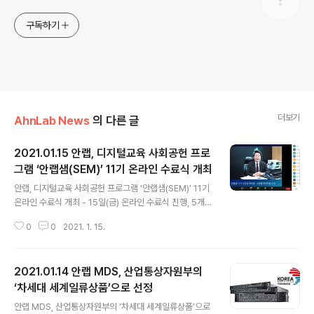
구독하기
더보기
AhnLab News
의 다른 글
2021.01.15 안랩, 디지털교육 사회공헌 프로
그램 ‘안랩샘(SEM)’ 11기 온라인 수료식 개최
글 내용
안랩, 디지털교육 사회공헌 프로그램 ‘안랩샘(SEM)’ 11기
온라인 수료식 개최 - 15일(금) 온라인 수료식 진행, 5개
부문 내 기초 및 심화 교육과정에서 총 162명 수료생 배출
0
0
2021. 1. 15.
안랩(대표 강석균, www.ahnlab.com )이 15일(금) 디지
털교육 사회공헌 프로그램 '안랩샘(AhnLab SEM(Softw
are Education Manager)아카데미, 이하 안랩샘, 보충
2021.01.14 안랩 MDS, 산업통상자원부의
자료 참조)' 11기의 온라인 수료식을 진행했다. 기존 SW코
딩 강사 양성 프로그램에 UX, 소셜미디어, 콘텐츠 기획 등
‘차세대 세계일류상품’으로 선정
글 내용
디지털 분야 직무 교육 과정을 추가 확대해 열린 안랩샘 11
안랩 MDS, 산업통상자원부의 ‘차세대 세계일류상품’으로