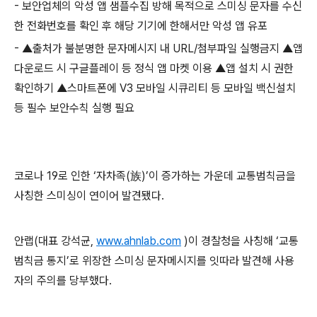
-
보안업체의 악성 앱 샘플수집 방해 목적으로 스미싱 문자를 수신
한 전화번호를 확인 후 해당 기기에 한해서만 악성 앱 유포
-
▲출처가 불분명한 문자메시지 내
URL/
첨부파일 실행금지 ▲앱
다운로드 시 구글플레이 등 정식 앱 마켓 이용 ▲앱 설치 시 권한
확인하기 ▲스마트폰에
V3
모바일 시큐리티 등 모바일 백신설치
등 필수 보안수칙 실행 필요
코로나
19
로 인한 ‘자차족
(
族
)
’이 증가하는 가운데 교통범칙금을
사칭한 스미싱이 연이어 발견됐다
.
안랩
(
대표 강석균
,
www.ahnlab.com
)
이 경찰청을 사칭해 ‘교통
범칙금 통지’로 위장한 스미싱 문자메시지를 잇따라 발견해 사용
자의 주의를 당부했다
.