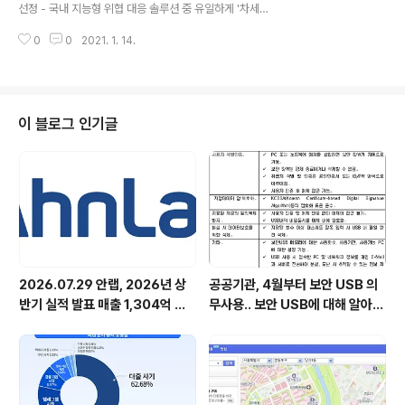
기는 ▲SW·AI 교육 강사 과정 ▲UX 기획/디자이너 과정
선정 - 국내 지능형 위협 대응 솔루션 중 유일하게 '차세대
▲소셜미디어 마케터 과정 ▲콘텐츠 시나리오 기획자 과
세계일류상품'으로 선정 안랩(대표 강석균, www.ahnlab.
정 ▲프로젝트 매니저 과정 등 5개..
0
0
2021. 1. 14.
com )의 지능형 위협 대응 솔루션 ‘AhnLab MDS(이하
안랩 MDS)’가 산업통상자원부가 주최하고 KOTRA가 주
관하는 '차세대 세계일류상품'으로 선정됐다 ‘차세대 세계
일류상품’은 향후 7년 이내 ‘세계일류상품’으로 전환될 가
능성을 인정받은 상품으로, 안랩 MDS는 국내 지능형 위협
이 블로그 인기글
대응 솔루션 중 유일하게 '차세대 세계일류상품'으로 선정
됐다. 안랩 MDS는 랜섬웨어 및 신종 악성코드를 비롯해
알려지지 않은 신변종 위협에 대한 최적화된 대응 방안을
제공하는 지능형 위협 대응 솔루션이다. 안랩 MDS는 글로
벌 보안 솔루..
2026.07.29 안랩, 2026년 상
공공기관, 4월부터 보안 USB 의
반기 실적 발표 매출 1,304억 원,
무사용.. 보안 USB에 대해 알아봅
영업이익 73억 원 기록
시다