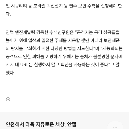
일 시큐리티 등 모바일 백신설치 등 필수 보안 수칙을 실행해야 한
다
.
안랩 엔진개발팀 강동현 수석연구원은 “공격자는 공격 성공률을
높이기 위해 일상과 밀접한 주제를 사용할 뿐만 아니라 보안제품
의 탐지를 우회하기 위한 다양한 방법을 시도한다”며 “지능화되는
공격으로 인한 피해를 예방하기 위해서는 출처가 불분명한 문자메
시지 내
URL
은 실행하지 말고 백신을 사용하는 것이 좋다”고 말
했다
.
(새창열림)
로그 정보
안전해서 더욱 자유로운 세상, 안랩