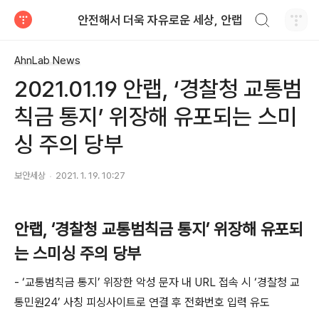
검색하기
안전해서 더욱 자유로운 세상, 안랩
티스토리
AhnLab News
2021.01.19 안랩, ‘경찰청 교통범
칙금 통지’ 위장해 유포되는 스미
싱 주의 당부
보안세상
2021. 1. 19. 10:27
안랩
,
‘
경찰청 교통범칙금 통지
’
위장해 유포되
는 스미싱 주의 당부
-
‘교통범칙금 통지’ 위장한 악성 문자 내
URL
접속 시 ‘경찰청 교
통민원
24
’ 사칭 피싱사이트로 연결 후 전화번호 입력 유도