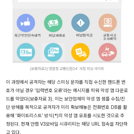
(보충자료2)‘경찰청 교통민원24’ 사칭 피싱 사이트
이 과정에서 공격자는 해당 스미싱 문자를 직접 수신한 핸드폰 번
호가 아닐 경우 ‘입력번호 오류’라는 메시지를 띄워 악성 앱 다운로
드를 막았다
(
보충자료
3).
이는 보안업체의 악성 앱 샘플 수집
/
진
단 방해를 목적으로 공격자가 미리 확보해놓은 전화번호
DB
를 활
용해 ‘화이트리스트’ 방식
(*)
의 악성 앱 유포를 시도한 것으로 추
정된다
.
현재 안랩
V3
모바일 시큐리티는 해당
URL
접속을 차단하
고 있다
.