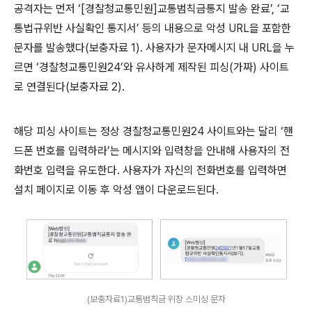
공격자는 먼저 ‘
[
경찰청교통민원
]
교통범칙금통지 발송 완료’
,
‘교
통법규위반 사실확인 통지서’ 등의 내용으로 악성
URL
을 포함한
문자를 발송했다
(
보충자료
1).
사용자가 문자메시지 내
URL
을 누
르면 ‘경찰청교통민원
24
’와 유사하게 제작된 피싱
(
가짜
)
사이트
로 연결된다
(
보충자료
2).
해당 피싱 사이트는 정상 경찰청교통민원
24
사이트와는 달리 ‘핸
드폰 번호를 입력하라’는 메시지와 입력창을 안내해 사용자의 전
화번호 입력을 유도한다
.
사용자가 자신의 전화번호를 입력하면
설치 페이지로 이동 후 악성 앱이 다운로드된다
.
(보충자료1)교통범칙금 위장 스미싱 문자