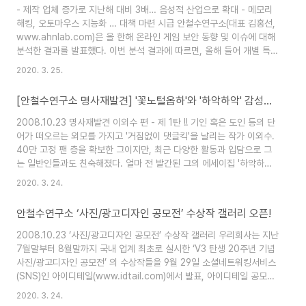
365 스탠다드'로 전환하여 이용하실 수 있으며 현재 교환하시는 회원분
- 제작 업체 증가로 지난해 대비 3배… 음성적 산업으로 확대 - 메모리
께는 1개월의 추가 기간을 제공합니다. - ..
해킹, 오토마우스 지능화 … 대책 마련 시급 안철수연구소(대표 김홍선,
www.ahnlab.com)은 올 한해 온라인 게임 보안 동향 및 이슈에 대해
분석한 결과를 발표했다. 이번 분석 결과에 따르면, 올해 들어 개별 특정
온라인 게임을 대상으로 한 전용 해킹 툴 급증, 메모리 해킹의 증가, 오
2020. 3. 25.
토플레이 제작 업체 수 증가, 도우미 해킹 툴의 등장 등 갈수록 지능화함
에 따라 이에 대한 대책이 시급한 것으로 나타났다. 지난해 온라인 게임
[안철수연구소 명사재발견] '꽃노털옵하'와 '하악하악' 감성데이트 (1)
해킹 툴이 대폭 감소됐지만, 올해에는 지난해보다 두배 이상 증가한
506건으로 나타났다(표1 참조). 특히 범용적으로 사용할 수 있는 해킹
2008.10.23 명사재발견 이외수 편 - 제 1탄 !! 기인 혹은 도인 등의 단
둘 보다는 특정 게임을 대상으로 고도의 기술력이 접목된 전용 ..
어가 떠오르는 외모를 가지고 '거침없이 댓글킥'을 날리는 작가 이외수.
40만 고정 팬 층을 확보한 그이지만, 최근 다양한 활동과 입담으로 그
는 일반인들과도 친숙해졌다. 얼마 전 발간된 그의 에세이집 '하악하
악'은 9주째 판매 1위를 기록하고 있고, 각종 방송 프로그램에도 자주
2020. 3. 24.
얼굴을 비치고 있다. 속세와 어울리지 않을 것 같은 그가 대중에게 관심
을 받는 이유는 무엇일까? 작가 이외수를 강원도 화천군 자택에서 만나
안철수연구소 ‘사진/광고디자인 공모전’ 수상작 갤러리 오픈!
보았다. Q .집이 굉장히 특이하다. 도로에 설치된 이정표도 독특하던데
우리 집에 오는 손님들이 독특한 이정표 때문에 많이 해매. 다들 화살표
2008.10.23 ‘사진/광고디자인 공모전’ 수상작 갤러리 우리회사는 지난
에 익숙해져 있어서 좌회전은 새, 우회전은 달팽이로 그려져 있는 이정
7월말부터 8월말까지 국내 업계 최초로 실시한 ‘V3 탄생 20주년 기념
표를..
사진/광고디자인 공모전’ 의 수상작들을 9월 29일 소셜네트워킹서비스
(SNS)인 아이디테일(www.idtail.com)에서 발표, 아이디테일 공모전
수상작 갤러리(http://www.idtail.com/gallery)에서 전시중이랍니다
2020. 3. 24.
너무나도 멋진 갤러리를 만들어주신 세 분들께 감사의 말씀 전합니다.