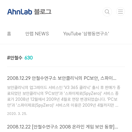
본문 바로가기
홈
안랩 NEWS
YouTube '삼평동연구소'
안철수
630
2008.12.29 안철수연구소 보안클리닉의 PC보안, 스파이제로 서비스 종료 안내
보안클리닉의 업그레이드 서비스인 'V3 365 클리닉' 출시 후 판매가 종
료되었던 보안클리닉의 'PC보안'과 '스파이제로(SpyZero)' 서비스 종
료가 2008년 12월에서 2009년 4월로 연장 변경되었습니다. 'PC보
안'과 '스파이제로(SpyZero)' 서비스의 이용은 2009년 4월까지만 이
용 가능하십니다. 서비스 이용 종료 이후에는 -'MyV3'와 'SpyZero'를
2020. 3. 25.
비롯한 개별 서비스와 통합 런처인 '스피드업(Speed Up)' 사용 불가 -
웹을 통한 빠른 바이러스 및 스파이웨어 치료 불가 (검사까지는 가능)
2008.12.22 [안철수연구소 2008 온라인 게임 보안 동향]고도의 기술력 접목된 전용 해킹 툴 급증
'PC보안'과 '스파이제로'의 사용 기간이 남아있는 회원분께서는 'V3