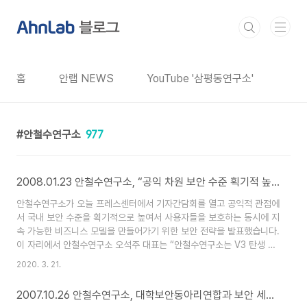
본문 바로가기
홈
안랩 NEWS
YouTube '삼평동연구소'
안철수연구소
977
2008.01.23 안철수연구소, “공익 차원 보안 수준 획기적 높일 것”
안철수연구소가 오늘 프레스센터에서 기자간담회를 열고 공익적 관점에
서 국내 보안 수준을 획기적으로 높여서 사용자들을 보호하는 동시에 지
속 가능한 비즈니스 모델을 만들어가기 위한 보안 전략을 발표했습니다.
이 자리에서 안철수연구소 오석주 대표는 “안철수연구소는 V3 탄생 이
래 지난 20년 간 공익과 비즈니스모델이 양립하면서도 성공할 수 있는
2020. 3. 21.
사례를 만들어 왔다. 이러한 차원에서 단순히 백신이 마케팅 수단으로
전락하지 않고 소프트웨어 가치를 인정받고 안전한 인터넷 생활의 핵심
2007.10.26 안철수연구소, 대학보안동아리연합과 보안 세미나 개최
인프라로서 중요성이 훼손되지 않도록 하면서도 사용자, 보안 산업, 국