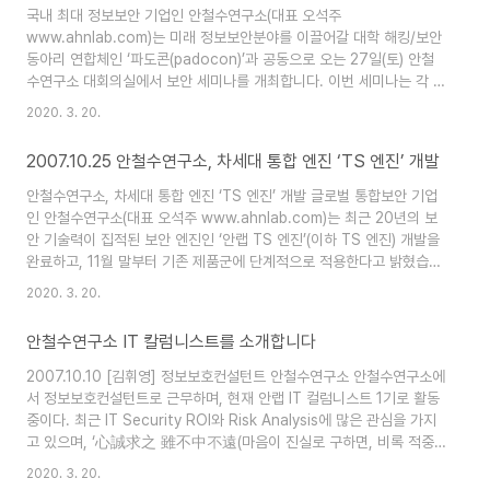
가 인프라 경쟁력 등 모든 경제주체에 도움이 되는 바람직한 방향을 제
국내 최대 정보보안 기업인 안철수연구소(대표 오석주
시한 것이다.”이라고 밝혔습니다. 또한 “우리나라 인터넷 환경이나 보안
www.ahnlab.com)는 미래 정보보안분야를 이끌어갈 대학 해킹/보안
시장의 질서가 매우 혼돈스런 상..
동아리 연합체인 ‘파도콘(padocon)’과 공동으로 오는 27일(토) 안철
수연구소 대회의실에서 보안 세미나를 개최합니다. 이번 세미나는 각 대
학의 주제 발표와 안철수연구소의 강의로 진행될 예정입니다. 한신대학
2020. 3. 20.
교 해커스랩(HackersLab)에서 ‘윈도우 비스타에서의 보안 문제점에
대한 분석’을, 충남대학교 아르고스(Argos)에서 ‘BOF(Buffer Over
2007.10.25 안철수연구소, 차세대 통합 엔진 ‘TS 엔진’ 개발
Flow)와 FSB(Format String Bug) 공격에서의 명령어 스크립트 분
석’을, 경희대학교 넷(NET)에서 ‘리버스 엔지니어링에 대한 소개’를 발
안철수연구소, 차세대 통합 엔진 ‘TS 엔진’ 개발 글로벌 통합보안 기업
표할 예정입니다. 안철수연구소는 ‘백신의 악성코드 탐지, 진단 및..
인 안철수연구소(대표 오석주 www.ahnlab.com)는 최근 20년의 보
안 기술력이 집적된 보안 엔진인 ‘안랩 TS 엔진’(이하 TS 엔진) 개발을
완료하고, 11월 말부터 기존 제품군에 단계적으로 적용한다고 밝혔습니
다. 안철수연구소는 11월 20일 인터넷 토털 PC 케어 서비스인 ‘빛자
2020. 3. 20.
루’를 시작으로 11월 27일부터 V3 IS 2007 등 클라이언트 제품군, 12
월 11일부터는 UTM과 서버용 제품군에 적용할 예정입니다(상세 일정
안철수연구소 IT 칼럼니스트를 소개합니다
http://kr.ahnlab.com/info/noticeList.ahn). ‘TS 엔진’은 스마트
업데이트를 통해 자동으로 설치되며, 기존 제품의 변경 없이 신엔진이
2007.10.10 [김휘영] 정보보호컨설턴트 안철수연구소 안철수연구소에
동작되도록 하위 호환 모드로 적..
서 정보보호컨설턴트로 근무하며, 현재 안랩 IT 컬럼니스트 1기로 활동
중이다. 최근 IT Security ROI와 Risk Analysis에 많은 관심을 가지
고 있으며, ‘心誠求之 雖不中不遠(마음이 진실로 구하면, 비록 적중
하지 않더라도 멀지는 않을 것이다)'라는 글귀가 진실이기를 바라며 생
2020. 3. 20.
활하고 있다. [박시준] 악성코드 분석가 안철수연구소 안철수연구소에