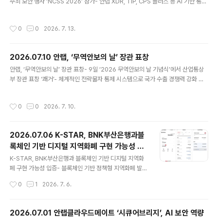
주최 보안 행사 ‘NCSS 2026’ 참가- 안랩 XDR, TIP, CPS 플러스 등 AI 기반 통합
반으로 다양한 피싱 문자를 탐지·분석한 결과를 담은 ‘202
보안 역량 소개/시연- 올 들어 미국, 일본, 대만 등 글로벌 사이버 보안 전시 지속 참
6년 2분기 피싱 문자 트렌드 보고서’를 발표했다고 15일
가 글로벌 통합 보안 기업 안랩(대표 강석균, https://www.ahnlab.com)은 7월 7
밝혔다. [공격 유형 1위: 대출 사기]이번 2분기 가장 많이
작성시간
0
0
2026. 7. 13.
일부터 9일까지 3일간 말레이시아 푸트라자야 국제 컨벤션 센터에서 열린 사이버
발생한 피싱 문자 공격 유형은..
보안 포럼 ‘National Cybersecurity Summit 2026(이하 NCSS 2026)’에 참
가해 공공 IT 환경에 최적화된 AI 기반 통합 보안 기술을 선보였다고 13일 밝혔다.
2026.07.10 안랩, ‘무역안보의 날’ 장관 표창
지난 6월 일본 ‘인터롭 도쿄 2026’에 이어, 5월 대만 ‘사..
글 내용
안랩, ‘무역안보의 날’ 장관 표창- 9일 ‘2026 무역안보의 날 기념식’에서 산업통상
부 장관 표창 ‘쾌거’- 체계적인 전략물자 통제 시스템으로 국가 수출 경쟁력 강화 기
여- 지난해 무역의 날 ‘1000만불 수출탑/산통부 장관상’ 이은 수상 행진 글로벌 통
합 보안 기업 안랩(대표 강석균, https://www.ahnlab.com)은 9일 서울시 중구 대
작성시간
0
0
2026. 7. 10.
한상공회의소에서 열린 ‘2026 무역안보의 날 기념식’에서 전략물자 수출관리 단체
부문 유공자 포상을 수상했다고 10일 밝혔다. 산업통상부와 무역안보관리원은 매년
무역안보의 날 기념식에서 전략물자의 안정적 관리와 수출관리 제도 이행 확산에 기
2026.07.06 K-STAR, BNK부산은행과블
여한 단체와 개인을 선정해 장관 표창을 수여하고 있다. 전략물자란 국가안보와 국제
록체인 기반 디지털 지역화폐 구현 가능성 입
평화를 위해 수출입이 통제되는 물품이..
글 내용
증
K-STAR, BNK부산은행과 블록체인 기반 디지털 지역화
폐 구현 가능성 입증- 블록체인 기반 정책형 지역화폐 발행
·유통·결제·정산 전 과정 검증- 결제 운영 데이터 기반 테스
작성시간
0
1
2026. 7. 6.
트서 성공률 100%·1초 이내 처리 성능- 원화 스테이블코
인 등 차세대 디지털화폐 인프라 확장 가능성 제시 글로벌
통합보안 기업 안랩의 블록체인 전문 자회사 안랩블록체인
2026.07.01 안랩클라우드메이트 ‘시큐어브리지’, AI 보안 역량
컴퍼니(대표 강석균, https://ahnlabblockchain.comp