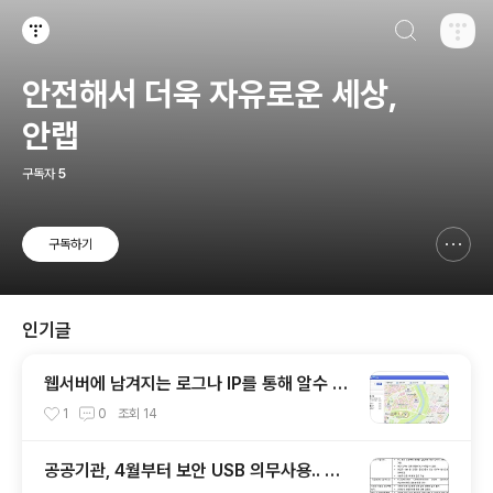
검색하기
티스토리
안전해서 더욱 자유로운 세상,
안랩
구독자
5
구독하기
신고하기 레이어
열기
인기글
웹서버에 남겨지는 로그나 IP를 통해 알수 있
는 것들
1
0
조회
14
공공기관, 4월부터 보안 USB 의무사용.. 보