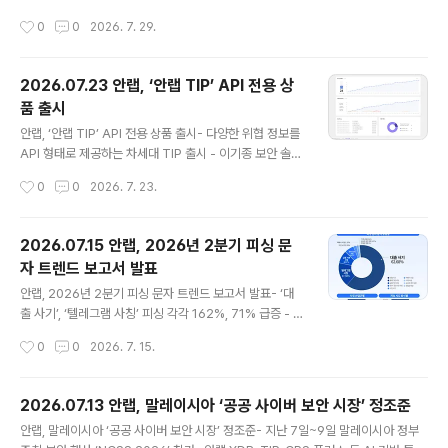
터 2025년까지 7년 연속 ‘올해의 한국 엔드포인트 보안
1%, 영업이익은 62.3% 신장- 2분기 매출 713억 원(↑1
작성시간
0
0
2026. 7. 29.
기업’에 선정된 데 이어, ..
4.5%), 영업이익 54억 원(↑55.6%)- 해외 매출 전년비
두 자릿수, N²SF 관련 제품 세 자릿수 이상 늘어 글로벌 통
합보안 기업 안랩(대표 강석균, www.ahnlab.com )은 2
2026.07.23 안랩, ‘안랩 TIP’ API 전용 상
9일, 2026년 상반기 연결기준 매출 1,304억 원, 영업이
품 출시
익 73억 원(별도기준 상반기 매출 1,167억 원, 영업이익 1
글 내용
25억 원)을 기록했다고 잠정 실적을 공시했다. 이는 전년
안랩, ‘안랩 TIP’ API 전용 상품 출시- 다양한 위협 정보를
동기(2025년 상반기) 대비 연결기준 매출은 109억 원(9.
API 형태로 제공하는 차세대 TIP 출시 - 이기종 보안 솔루
1%), 영업이익은 28억 원(62.3%) 증가한 수치다. 별도
션과 연동, TI 조회 자동화, SOC 환경 고도화 특징- ‘안랩
작성시간
0
0
2026. 7. 23.
기준으로는 전년..
TIP 스타터’ 동시 출시로 합리적 비용의 TIP 체험 기회 제
공 안랩(대표 강석균, www.ahnlab.com)은 차세대 위협
인텔리전스 플랫폼 ‘안랩 TIP’의 다양한 위협 정보를 애플
2026.07.15 안랩, 2026년 2분기 피싱 문
리케이션 프로그래밍 인터페이스(API) 형태로 제공하는
자 트렌드 보고서 발표
‘AhnLab TIP API(안랩 TIP API)’를 출시했다고 23일
글 내용
밝혔다. 위협 인텔리전스를 다양한 보안 솔루션에 연동하
안랩, 2026년 2분기 피싱 문자 트렌드 보고서 발표- ‘대
려는 고객 수요가 증가함에 따라, 기존 포털 서비스와 함께
출 사기’, ‘텔레그램 사칭’ 피싱 각각 162%, 71% 급증 - 은
제공 중인 API 기능을 별도 상품으로 선보였다. 안랩 TIP
행, 카드사, 증권사 등 금융기관 사칭 기승- 메신저 채팅방
작성시간
0
0
2026. 7. 15.
는 안랩이 수집·분석한..
유인·URL 클릭 유도하는 문자 경계 필요“모바일 메신저로
유인하는 대출 사기나 여름철 휴가 이벤트 관련 피싱 문자
주의하세요.”글로벌 통합 보안 기업 안랩(대표 강석균, ww
2026.07.13 안랩, 말레이시아 ‘공공 사이버 보안 시장’ 정조준
w.ahnlab.com)이 2026년 4월부터 6월까지 에이전틱
글 내용
안랩, 말레이시아 ‘공공 사이버 보안 시장’ 정조준- 지난 7일~9일 말레이시아 정부
AI 보안 플랫폼 ‘안랩 AI 플러스(AhnLab AI PLUS)’를 기