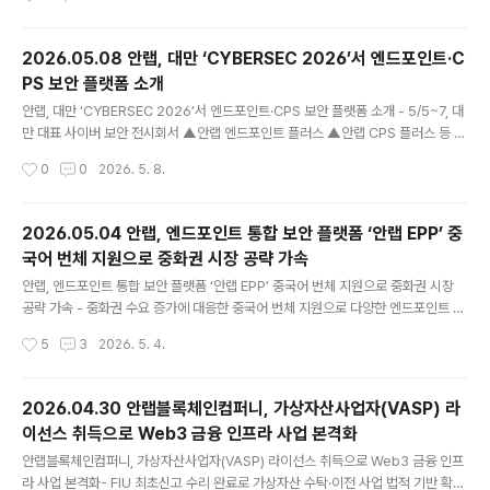
트 구축 플랫폼으로 활용 가치 및 운영 경쟁력 인정- 하이
브리드 검색·다단계 추론·인터랙티브 시각화 기반으로 행
정 효율성 및 생산성 향상 지원 안랩의 AX·MSP 전문 자회
2026.05.08 안랩, 대만 ‘CYBERSEC 2026’서 엔드포인트·C
사 안랩클라우드메이트(대표 김형준, www.ahnlabclou
PS 보안 플랫폼 소개
dmate.com )의 맞춤형 AI 어시스턴트 구축 플랫폼 ‘애크
글 내용
미아이(ACMEi)’가 지난 15일(금), 서울 대한상공회의소
안랩, 대만 ‘CYBERSEC 2026’서 엔드포인트·CPS 보안 플랫폼 소개 - 5/5~7, 대
에서 열린 ‘2026 제6회 「공공부문 SW Awards」 공모에
만 대표 사이버 보안 전시회서 ▲안랩 엔드포인트 플러스 ▲안랩 CPS 플러스 등 통
서 AI SW 부문 ‘공공부문발주자협의회장상’을 수상하며
합 보안 플랫폼 전시- AI 기술, 최신 보안 규제 대응 역량, 중국어 번체 언어 지원 등
작성시간
0
0
2026. 5. 8.
공공 분야 생성형 AI 보안 역량과 활용 가치를..
현지 고객 요구 반영한 솔루션으로 호응 얻어 안랩(대표 강석균, www.ahnlab.co
m )이 5일부터 7일까지 대만 타이베이 난강전람관에서 열린 사이버 보안 전시회 ‘C
YBERSEC 2026(사이버섹 2026)’에서 중화권 고객 환경에 최적화된 엔드포인트
2026.05.04 안랩, 엔드포인트 통합 보안 플랫폼 ‘안랩 EPP’ 중
및 사이버물리시스템(CPS) 보안 플랫폼을 선보였다. 사이버섹은 매년 약 2만 명이
국어 번체 지원으로 중화권 시장 공략 가속
참관하는 대만 최대 규모의 사이버 보안 행사다. 안랩은 2년 연속 현지 파트너사와
글 내용
함께 전시 부스..
안랩, 엔드포인트 통합 보안 플랫폼 ‘안랩 EPP’ 중국어 번체 지원으로 중화권 시장
공략 가속 - 중화권 수요 증가에 대응한 중국어 번체 지원으로 다양한 엔드포인트 보
안 기능에 대한 고객 접근성 및 편의성 향상 - 적용 대상: ▲안랩 EPPM ▲안랩 EP
작성시간
5
3
2026. 5. 4.
M ▲안랩 EPrM ▲안랩 EDC ▲V3 제품군(macOS PC 및 리눅스 서버용) - 현지
고객 수요에 맞춘 현지화 전략으로 글로벌 사업 경쟁력 지속 강화 안랩(대표 강석균,
www.ahnlab.com )이 30일(목), 중화권 고객의 접근성과 사용 편의성을 높이기
2026.04.30 안랩블록체인컴퍼니, 가상자산사업자(VASP) 라
위해 엔드포인트 통합 보안 플랫폼 ‘안랩 EPP’의 지원 언어에 중국어 번체를 추가했
이선스 취득으로 Web3 금융 인프라 사업 본격화
다. 이번 중국어 번체 지원은 대만 등 핵심 중화권 시장에서 안랩의 엔드포인트 보안
글 내용
솔루션에 대한 도..
안랩블록체인컴퍼니, 가상자산사업자(VASP) 라이선스 취득으로 Web3 금융 인프
라 사업 본격화- FIU 최초신고 수리 완료로 가상자산 수탁·이전 사업 법적 기반 확