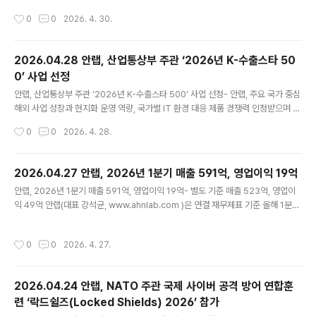
보- ‘빅스캔’ 기반 온체인 분석·KYT 역량으로 AML 대응 역량 강화- 제로 트러스트·
작성시간
0
0
2026. 4. 30.
MPC 기반 커스터디 인프라로 기업 Web3 도입 지원 안랩의 블록체인 자회사 안랩
블록체인컴퍼니(대표 강석균, https://ahnlabblockchain.company , 이하 AB
C)가 금융정보분석원(FIU)으로부터 가상자산 ‘보관 및 이전’에 대한 가상자산사업자
2026.04.28 안랩, 산업통상부 주관 ‘2026년 K-수출스타 50
(VASP) 라이선스를 취득하고, 제도권 내 Web3 금융 인프라 사업을 본격화한다. A
0’ 사업 선정
BC는 고객의 가상자산을 수탁 받아 보관·관리하고, 고객 요청에 따라 내부 승인 절차
글 내용
를 거쳐 자산 이전..
안랩, 산업통상부 주관 ‘2026년 K-수출스타 500’ 사업 선정- 안랩, 주요 국가 중심
해외 사업 성장과 현지화 운영 역량, 국가별 IT 환경 대응 제품 경쟁력 인정받으며 사
업 선정- 지원 자원은 글로벌 마케팅, 인증 및 특허 확보, 기술 컨설팅, 해외 영업 활
작성시간
0
0
2026. 4. 28.
동 등에 활용해 글로벌 경쟁력 지속 강화 예정 안랩(대표 강석균, www.ahnlab.co
m )이 산업통상부가 주관하는 ‘2026년 K-수출스타 500’ 사업에 선정됐다. ‘2026
년 K-수출스타 500’ 사업은 산업통상부가 향후 5년간 수출 중추기업 500개사 육
2026.04.27 안랩, 2026년 1분기 매출 591억, 영업이익 19억
성을 목표로 추진하는 프로그램으로, 글로벌 경쟁력을 갖춘 유망 기업을 선발해 해외
글 내용
안랩, 2026년 1분기 매출 591억, 영업이익 19억- 별도 기준 매출 523억, 영업이
진출과 수출 확대를 지원한다(보충자료 참조). 안랩은 사우디아라비아, 중국, 대만,
익 49억 안랩(대표 강석균, www.ahnlab.com )은 연결 재무제표 기준 올해 1분기
일본 등 주요..
매출액 591억원, 영업이익 19억(별도 재무제표 기준 매출 523억원, 영업이익 49
억원)을 기록했다고 잠정 실적을 공시했다. 이는 전년 동기대비 연결 기준 매출은 19
작성시간
0
0
2026. 4. 27.
억원(3.3%), 영업이익은 9억원(84.4%) 증가한 수치다. 별도 재무제표 기준으로는
전년 동기 대비 매출이 15억원(2.9%), 영업이익은 20..
2026.04.24 안랩, NATO 주관 국제 사이버 공격 방어 연합훈
련 ‘락드쉴즈(Locked Shields) 2026’ 참가
글 내용