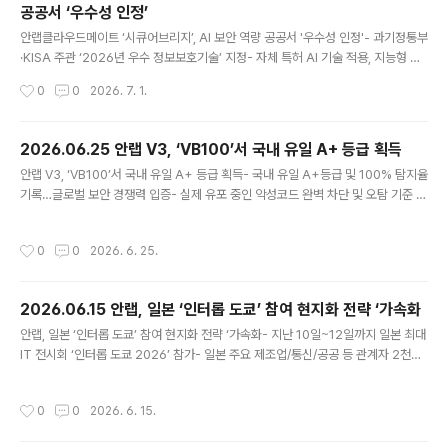
공공서 ‘우수성 인정’
any/)가 소속된 원화 스테이블코인 기반 디지털화폐 인프
글 내용
라 기술 얼라이언스 ‘K-STAR(KRW Stablecoin Tech
안랩클라우드메이트 ‘시큐어브리지’, AI 보안 역량 공공서 '우수성 인정'- 과기정통부
Alliance for Revolution)’는 BNK부산은행과 함께 지역
·KISA 주관 ‘2026년 우수 정보보호기술’ 지정- 자체 특허 AI 기술 적용, 지능형 데
화폐 디지털 전환을 위한 블록체인 기반 결제·정산 인프라
이터 보안 처리 기술 ‘높은 평가’- 공공 인증 기반으로 시장 확장 및 다양한 사업 기회
작성시간
0
0
2026. 7. 1.
검증(PoC, Proof of Co..
확대 기대글로벌 통합 보안 기업 안랩의 AX·MSP 전문 자회사 안랩클라우드메이트
(대표 김형준, www.ahnlabcloudmate.com)의 생성형 AI 보안 솔루션 ‘시큐어브
리지(SecureBridge)’가 과학기술정보통신부와 한국인터넷진흥원(KISA)이 주관
2026.06.25 안랩 V3, ‘VB100’서 국내 유일 A+ 등급 획득
하는 ‘2026년 우수 정보보호기술’에 지정됐다고 1일 밝혔다. ‘우수 정보보호기술 지
글 내용
안랩 V3, ‘VB100’서 국내 유일 A+ 등급 획득- 국내 유일 A+등급 및 100% 탐지율
정제도’는 정보보호 분야 기업이 보유한 유망 기술·제품·서비스를 발굴해 기술 경쟁
기록…글로벌 보안 경쟁력 입증- 실제 유포 중인 악성코드 완벽 차단 및 오탐 기준 충
력과 시장성을 ..
족- 독일 AV-TEST, 미국 MITRE 평가 등 지속 참여해 긍정 평가받아 글로벌 통합
보안 기업 안랩(대표 강석균, www.ahnlab.com )은 자사 엔드포인트 보안 솔루션
작성시간
0
0
2026. 6. 25.
‘안랩 V3’가 글로벌 보안 평가 기관 바이러스블러틴(Virus Bulletin)의 ‘VB100’의
올 6월 인증 평가에 참여해 악성코드 탐지율 100%를 기록하며 최고 등급인 A+로
인증을 획득했다고 25일 밝혔다. VB100은 윈도우 기반 엔드포인트 보안 제품을 대
2026.06.15 안랩, 일본 ‘인터롭 도쿄’ 참여 현지화 전략 ‘가속화
상으로 실제 환경에서 유포되는 악성코드 대응 능력을 검증하는 글로벌 보안 인증
글 내용
으..
안랩, 일본 ‘인터롭 도쿄’ 참여 현지화 전략 ‘가속화- 지난 10일~12일까지 일본 최대
IT 전시회 ‘인터롭 도쿄 2026’ 참가- 일본 주요 제조업/통신/공공 등 관계자 2천여
명 방문, ‘인산인해’- ‘안랩 CPS PLUS’·‘안랩 TIP’·‘V3 Security for Business’
등 소개/시연 안랩(대표 강석균, www.ahnlab.com)이 6월 10일부터 12일까지 3
작성시간
0
0
2026. 6. 15.
일간 일본 지바현 마쿠하리 멧세(Makuhari Messe)에서 열린 일본 최대 규모의 I
T 전시회 ‘인터롭 도쿄 2026(Interop Tokyo 2026, 이하 ‘인터롭 도쿄’)’에 참가