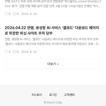
안랩, NATO 주관 국제 사이버 공격 방어 연합훈련 ‘락드쉴즈(Locked Shields) 2
026’ 참가- 안랩 위협 대응∙분석 전문 인력, 4월 20일~24일 5일간 진행된 ‘락드쉴
즈’에 대한민국∙헝가리 연합 블루팀으로 ‘기술 훈련’ 참가- 침해 공격 탐지 및 차단,
작성시간
0
0
2026. 4. 24.
공격 배후 분석, 침해 원인 규명 및 증거 확보 등 공격 대응 전 과정 수행하며 훈련 전
반에 기여 안랩(대표 강석균, www.ahnlab.com )이 4월 20일부터 24일까지 5일
간 진행된 국제 사이버 공격 방어 연합훈련 ‘락드쉴즈(Locked Shields, 이하 ‘락드
2026.04.22 안랩, 생성형 AI 서비스 ‘클로드’ 다운로드 페이지
쉴즈’) 2026’에 참가했다. ‘락드쉴즈’는 북대서양조약기구(NATO) 산하 사이버방
로 위장한 피싱 사이트 주의 당부
위센터(CCDCOE)가 주관하는 세계 최대 규모의 사이버 방어 훈련이다. 나토..
글 내용
안랩, 생성형 AI 서비스 ‘클로드’ 다운로드 페이지로 위장한 피싱 사이트 주의 당부 -
‘클로드’ 다운로드 페이지로 위장한 피싱 사이트서 정보 탈취형 악성코드 유포- 구글
광고 서비스 사용해 검색 결과 최상단 노출시켜 사용자 접속 유도 안랩(대표 강석균,
작성시간
0
0
2026. 4. 22.
www.ahnlab.com )이 생성형 AI 서비스 ‘클로드(Claude)’를 사칭한 피싱 사이트
로 정보 탈취형 악성코드를 유포하는 사례를 확인하고, 사용자 주의를 당부했다. 안
랩은 최근 전 세계적으로 클로드에 대한 관심이 높아진 가운데, 클로드 공식 홈페이
더보기
지를 정교하게 모방해 사용자가 악성코드를 다운로드하도록 유도하는 피싱 사이트
를 발견했다(보충자료 1 참조). 해당 사이트에는 ‘Bring Claude to your Deskto
p(클로드를 데스..
의안내
티스토리
로그인
고객센터
© Daum Corp.