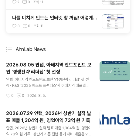
안 USB에 대해 알아봅시다
2
0
조회
11
나를 미치게 만드는 인터넷 창 꺼짐! 어떻게
해결할까?
3
0
조회
11
AhnLab News
분류 전체보기
주요 글 목록
2026.08.05 안랩, 아태지역 엔드포인트 보
안 ‘경쟁전략 리더십’ 첫 선정
글 내용
안랩, 아태지역 엔드포인트 보안 ‘경쟁전략 리더십’ 첫 선
정- F&S ‘2026 베스트 프랙티스’서 아태지역 대표 회사
인정- 통합 보안 운영 전략과 플랫폼 경쟁력 우수한 평가받
작성시간
0
0
2026. 8. 5.
아- 2019년부터 매년 ‘한국 엔드포인트 보안 기업’ 선정에
이은 ‘쾌거’ 글로벌 통합보안 기업 안랩(대표 강석균, ww
w.ahnlab.com)은 글로벌 시장조사 기관 프로스트 앤드
2026.07.29 안랩, 2026년 상반기 실적 발
설리번의 ‘2026 베스트 프랙티스(Best Practices Rec
표 매출 1,304억 원, 영업이익 73억 원 기록
ognition)’에서 처음으로 아시아·태평양 엔드포인트 보안
글 내용
부문 ‘경쟁전략 리더십(Competitive Strategy Leade
안랩, 2026년 상반기 실적 발표 매출 1,304억 원, 영업이
rship)’ 자격을 얻게 됐다고 5일 밝혔다. 지난 2019년부
익 73억 원 기록- 상반기 기준 전년 동기 대비 매출은 9.