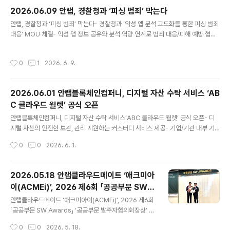
해 CPS(Cyber-Physical System, 사이버물리시스템) 보안 역량 및 AI 기반 위
2026.06.09 안랩, 경찰청과 ‘피싱 범죄’ 막는다
협 인텔리전스 경쟁력, 클라우드 기..
글 내용
안랩, 경찰청과 ‘피싱 범죄’ 막는다- 경찰청과 ‘악성 앱 분석 고도화를 통한 피싱 범죄
대응’ MOU 체결- 악성 앱 정보 공유와 분석 역량 연계로 범죄 대응/피해 예방 협력-
V3 모바일 시큐리티에 최신 악성 앱 정보 반영해 사용자 보호 강화' 안랩(대표 강석
균, www.ahnlab.com)은 지난 8일 경찰청과 ‘악성 앱 분석 고도화를 통한 피싱 범
작성시간
0
1
2026. 6. 9.
죄 대응’을 위한 업무협약(MOU)를 체결했다고 이날 밝혔다. 이번 업무협약식은 서
울 종로구 경찰청 전기통신금융사기 통합대응단 회의실에서 열렸고, 강석균 안랩 대
표와 오창배 경찰청 전기통신금융사기 통합대응단장을 비롯해 관계자들이 참석했
2026.06.01 안랩블록체인컴퍼니, 디지털 자산 수탁 서비스 ‘AB
다. 특히 안랩과 경찰청은 악성 앱이 보이스피싱 등 각종 사이버 민생범죄의 주요 수
C 클라우드 월렛’ 공식 오픈
단으로 꾸준히 악용됨에 따라, 관련 ..
글 내용
안랩블록체인컴퍼니, 디지털 자산 수탁 서비스‘ABC 클라우드 월렛’ 공식 오픈- 디
지털 자산의 안전한 보관, 관리 지원하는 커스터디 서비스 제공- 기업/기관 내부 기
준 맞춘 디지털 자산 운용 권한/정책 체계적 관리 - MPC·콜드월렛·WaaS기반 금융
작성시간
0
0
2026. 6. 1.
연계/스테이블코인 활용 확장성 특징 안랩의 블록체인 자회사 안랩블록체인컴퍼니
(대표 강석균, https://ahnlabblockchain.company/ , 이하 ABC)가 디지털 자
산의 안전한 보관과 관리를 지원하는 커스터디 서비스 ‘ABC Cloud Wallet(ABC
2026.05.18 안랩클라우드메이트 ‘애크미아
클라우드 월렛, 이하 ABC 클라우드 월렛)’을 공식 오픈했다고 1일 밝혔다. ABC 클
이(ACMEi)’, 2026 제6회 「공공부문 SW A
라우드 월렛은 개인·기업·기관·재단 고객이 온라인으로 간편하게 신청해 사용할 수
글 내용
wards」 ‘공공부문발주자협의회장상’ 수상
있는 디지털 자산 ..
안랩클라우드메이트 ‘애크미아이(ACMEi)’, 2026 제6회
「공공부문 SW Awards」 ‘공공부문 발주자협의회장상’ 수
상- 공공 분야 AI 업무 혁신 지원하는 맞춤형 AI 어시스턴
작성시간
0
0
2026. 5. 18.