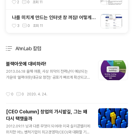
안 USB에 대해 알아봅시다
2
0
조회
11
나를 미치게 만드는 인터넷 창 꺼짐! 어떻게
해결할까?
3
0
조회
11
AhnLab 칼럼
분류 전체보기
주요 글 목록
블랙아웃에 대비하라!
글 내용
2013.06.18 올해 여름, 사상 최악의 전력난이 예상되는
가운데 '블랙아웃(대규모 정전)' 공포가 빠르게 확산되고
있다. 정부와 지자체들은 전년 동기 대비 공공기관 전력 소
비 20% 감축, 7~8월 지하철 감축 운행, 선택형 피크 요금
작성시간
0
0
2020. 4. 24.
제 확대 등 전력 수급 대책들을 쏟아내고 있고 기업체들도
산업체의 특성에 맞는 에너지 절약 방안을 마련하기 위해
머리를 맞대고 있다. 이에 효율적인 관리를 통해 기업이 에
[CEO Column] 창업의 가시밭길, 그는 왜
너지를 절약할 수 있는 방안을 살펴보고, 가정에서 실천할
다시 택했을까
수 있는 IT 기기 전력 소비 절감 방법을 알아본다. 기업 에
글 내용
너지 소비의 25%는 IT 기기 시장조사기관 가트너에 따르
2012.09.11 남과 다른 무엇이 되어라! 미국 실리콘밸리에
면,기업의 에너지 비용 중 냉난방 및 공조 시설은 58%, IT
위치한 어느 벤처기업의 최고경영자(CEO)와 대화할 기회