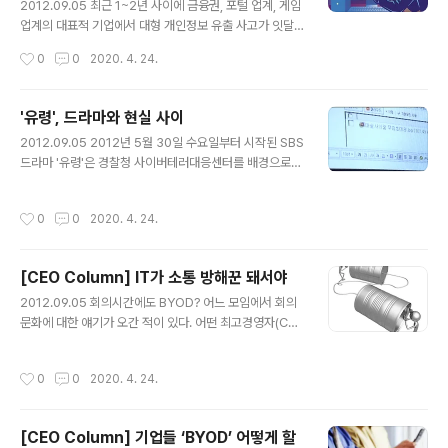
U(Electronic Control Unit)가 자동차에 포함된 지는 오
2012.09.05 최근 1~2년 사이에 금융권, 포털 업계, 게임
래 되었다. 또한, 앞으로 등장할 ‘스마트카’에는 더욱 많은
업계의 대표적 기업에서 대형 개인정보 유출 사고가 잇달
기능들이 자동화됨으로써 ‘스마트폰’처럼 우리의 삶을 크
아 발생했다. 최근 5년간 주요 기업에서 유출된 개인 정보
작성시간
0
0
2020. 4. 24.
게 변화시킬..
가 약 1억 2000만 명분에 이른다고 한다. 주요 포털과 금
융 사이트에서도 동일한 아이디와 패스워드를 사용하는 경
우, 2차•3차 피해로 이어질 수 있다. 각종 보안 사고 및 사
'유령', 드라마와 현실 사이
이버 범죄에 대한 언론 보도를 통해 과거에 비해 개인정보
글 내용
2012.09.05 2012년 5월 30일 수요일부터 시작된 SBS
보호의 중요성에 대한 인식이 크게 높아진 것은 사실이다.
드라마 '유령'은 경찰청 사이버테러대응센터를 배경으로
정부도 개인정보보호법 시행 등 보안 강화를 위해 적극 나
사이버 범죄를 다루고 있다. 특히 경찰과 보안 업체 등에서
서고 있다. 그러나 이러한 노력에도 불구하고, 유사한 사건
기술 자문을 받아 현실성을 높였다. 하지만, 드라마는 기본
이 연이어 터지다 보니 우리 사회가 개인정보 유출에 조금
작성시간
0
0
2020. 4. 24.
적으로 허구이기 때문에 극적 재미, 시간적 제약, 시청자 이
은 무뎌지고 있는 듯하다. 유출된 정보가 직접적인 피해로
해 등의 이유로 과장되거나 생략되기도 한다. 그렇다면 드
나타나기까지 일정..
라마 '유령'에 나온 내용들의 실현 가능성은 얼마나 될까?
[CEO Column] IT가 소통 방해꾼 돼서야
* 현실 위험도는 별 1~5개로 구분했으며, 현실 위험이 높
글 내용
을수록 별이 많다. 그러나 이것은 어디까지나 현재 기준이
2012.09.05 회의시간에도 BYOD? 어느 모임에서 회의
며, 여러 가지 요인에 의해 앞으로 바뀔 수 있다는 점을 밝
문화에 대한 얘기가 오간 적이 있다. 어떤 최고경영자(CE
혀둔다. 메일을 이용한 악성코드 감염(제3화, 제4화) • 현
O)는 회의에 들어가서 화가 났다고 한다. 노트북을 가져온
실 위험: ★★★★★ '유령'에서는 공격자가 메일의 첨부
사람이 너무 많아서다. 그래서 “여기가 기자 간담회장입니
작성시간
0
0
2020. 4. 24.
파일을 통..
까. 컴퓨터 모두 치우세요”라고 지적하고, 앞으로 자신이
주재하는 회의 자리에서는 컴퓨터를 꺼내지 못하게 했다는
것이다. 공교롭게도 그 CEO는 다름 아닌 정보기술(IT) 업
[CEO Column] 기업들 ‘BYOD’ 어떻게 할
계에 종사하고 있다. 어느 분야보다 컴퓨터와 밀접하게 일