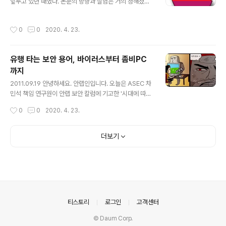
앞두고 있던 때였다. 논문의 방향과 실험은 거의 정해졌고,
은 듯 안타깝다. 정보기술(IT) 분야에 몸담고 있는 이들 누
한 권의 책으로 완성하는 일만 남겨두고 있었다. 시간 내에
구나 비슷한 상실감을 느꼈을 것이다. 디지털 라이프는 그
최대한의 완성도를 내기 위해서는 고도의 집중력이 필요했
의 선물 하긴 그가 만든 제품을 처음 접한 게 대학 시절인 1
작성시간
0
0
2020. 4. 23.
다. 애플과의 첫 만남, 첫 PC는 아직도 소장 중 고민 끝에
980년대 초반이었으니 거의 30년 가까운 세월을 그와 함
가난한 유학생 신분으로는 ‘과감한’ 결정을 내렸다. 당시 선
께 보냈다고 할..
풍적으로 인기를 끌던 애플의 맥(Mac) 컴퓨터와 레이저
유행 타는 보안 용어, 바이러스부터 좀비PC
프린터 세트를 구입하기로 한 것이다. 학교 컴퓨터에 담겨
까지
있던 내용을 옮기는 작업, 새로운 컴퓨터를 익히는 시간 등
글 내용
을 감안하면 위험 요소도 적지 않았다. 우려는 기우에 불과
2011.09.19 안녕하세요. 안랩인입니다. 오늘은 ASEC 차
했다. 직관적인 사용자 인터페이스라서 별도의 학습 시간
민석 책임 연구원이 안랩 보안 칼럼에 기고한 '시대에 따라
이 필요 없었다. 그래프와 도식이 많이 필요한 전공이었음
등장한 다양한 악성코드 관련 용어들'에 대한 글을 소개하
작성시간
0
0
2020. 4. 23.
에도 크게 시..
겠습니다. - 최근 발생한 대규모 고객 정보 유출 사건의 주
범으로 지목되면서 좀비PC에 대한 관심이 증폭되고 있다.
각종 포털 사이트에서 ‘좀비PC’가 검색어 상위에 오르기도
더보기
했다. 좀비PC의 개념은 사실 기존 악성코드와 특별히 다르
지 않은데, 왜 이런 비슷한 용어가 계속 생겨나는 걸까? 컴
퓨터 바이러스(이하 바이러스)가 일반에게 처음 알려진 건
1988년 이후다. 당시, ‘바이러스’라는 용어 자체가 낯설어
많은 사람들이 생물학적 바이러스와 혼동하거나 감염된 디
스크를 사용하지 못하는 것으로 오해하기도 했다. 초등학
의안내
티스토리
로그인
고객센터
생이었던 필자도..
© Daum Corp.