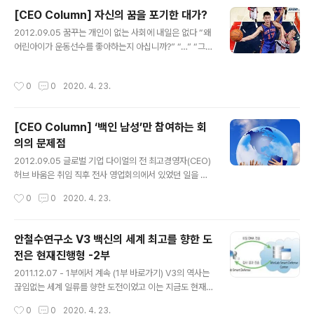
ced Persistent Threat)에 대한 우려가 크고, 모바일이
[CEO Column] 자신의 꿈을 포기한 대가?
나 클라우드와 같은 패러다임 변화에 대응할 수 있는 신개
글 내용
념과 신기술이 절실했기 때문이다. 예상대로 행사장은 이
2012.09.05 꿈꾸는 개인이 없는 사회에 내일은 없다 “왜
런 키워드로 가득했다. 안랩은 올해 처음으로 이 전시회에
어린아이가 운동선수를 좋아하는지 아십니까?” “…” “그들
참여했다. 행사 첫날 아침, 한 신사가 안랩 부스에 찾아왔
은 꿈을 추구하기 때문입니다.” “그렇다고 제가 덩크슛을
다. 그는 정보기술(IT) 전문가이자 저술가로도 잘 알려진
배울 수는 없지 않습니까?” “그렇지만 당신은 요리를 할 수
작성시간
0
0
2020. 4. 23.
사람이었..
있잖습니까? 당신은 요리를 하고 싶어 했지만, 대학을 졸업
한 후 줄곧 이 직장에서만 일해 왔습니다. 그렇게 당신의 꿈
을 포기한 대가로 도대체 얼마나 벌었습니까?” 영화 ‘인 디
[CEO Column] ‘백인 남성’만 참여하는 회
에어(Up in the air)’에서 해고 전문가인 라이언 빙햄이 구
의의 문제점
조조정 대상자인 중견 간부에게 던진 대사다. 평생 한 직장
글 내용
에 충성을 다했고 자녀를 위해 최선을 다했던 사람에게 잔
2012.09.05 글로벌 기업 다이얼의 전 최고경영자(CEO)
인한 통보를 하는 순간이다. 가슴 아픈 장면이다. 특히 ‘자
허브 바움은 취임 직후 전사 영업회의에서 있었던 일을 저
신의 꿈을 포기한 대가’라는 표현이 뇌리에 남는다. 우월..
서에 이렇게 풀어놓고 있다. 처음으로 여러 직원을 만날 기
작성시간
0
0
2020. 4. 23.
회라 기대에 부풀었던 바움. 하지만 그는 영업사원들의 잘
준비된 발표에 도무지 집중할 수 없었다. 다른 것에 신경이
쓰였기 때문이다. 회의에 참석한 이들이 대부분 백인 남성
안철수연구소 V3 백신의 세계 최고를 향한 도
이라는 사실이었다. 여러 회사에서 일해 본 그에게도 이는
전은 현재진행형 -2부
익숙하지 않은 상황이었으며, 당혹감을 넘어 갈수록 화가
글 내용
났다. 드디어 그에게 발표 기회가 주어졌다. 그는 천천히,
2011.12.07 - 1부에서 계속 (1부 바로가기) V3의 역사는
그리고 명확하게 말했다. “내년에는 이 회의장에 더 많은
끊임없는 세계 일류를 향한 도전이었고 이는 지금도 현재
소수계 출신 직원이 있을 것입니다. 그것이 이 그룹에 대한
진행형이다. 당연히 아직 최고라고 말하기에는 일부에서는
작성시간
0
0
2020. 4. 23.