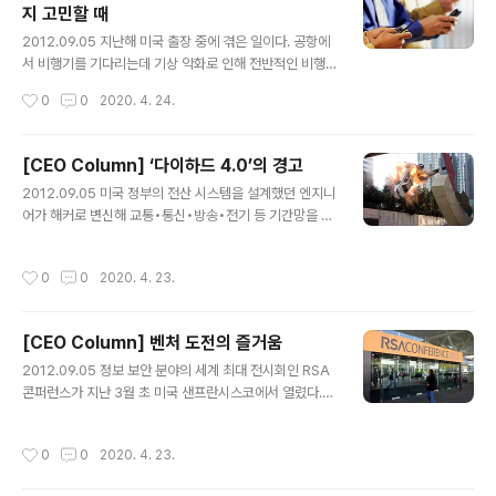
지 고민할 때
하는 그에게서 의외의 말을 들으니 컴퓨터가 모든 업무에
글 내용
도움이 된다는 막연한 가정을 다시 생각해 보게 되었다. 요
2012.09.05 지난해 미국 출장 중에 겪은 일이다. 공항에
즘은 컴퓨터나 스마트폰만 있으면 어디서든 인터넷을 사용
서 비행기를 기다리는데 기상 악화로 인해 전반적인 비행
할 수 있어 회의 도중에도 무심코 관련 없는 주제로 빠져나
일정이 지연됐다. 급기야 다음 도시에서 연결되는 비행기
작성시간
0
0
2020. 4. 24.
가고자 하는 유혹이 들 수..
를 탈 수 있을지 심히 걱정될 지경이었다. 카운터에 가서 물
어보려고 했으나 줄이 워낙 길어서 차례가 오기까지 오래
기다려야 했다. 천신만고 끝에 물어봤지만 담당자에게서는
[CEO Column] ‘다이하드 4.0’의 경고
시원스러운 답변을 듣지 못했다. 마침 어느 미국인이 아이
글 내용
2012.09.05 미국 정부의 전산 시스템을 설계했던 엔지니
패드로 비행 스케줄을 보고 있어 도움을 요청했다. 그는 항
어가 해커로 변신해 교통•통신•방송•전기 등 기간망을 장
공사 앱(App)을 통해 도착 예정 시간, 다음 연결편의 바뀐
악한다. 그는 교통신호를 마음대로 조작하고, 통신망을 도
시각과 탑승하는 게이트 등을 즉석에서 보여줬다. 카운터
청하고 심지어는 전투기를 원격 조종하기도 한다. 그의 최
의 담당자보다도 훨씬 빠르고 스마트한 답변이었다. 우리
작성시간
0
0
2020. 4. 23.
종 목적은 하나. 자신이 설계한 시스템에 침투해 미국 전체
생활에서 태블릿PC와 스마트폰은 생각 이상으로 많은 도
의 금융자산을 모두 자신의 소유로 만드는 것이다. 2007
움을 준다. 인터넷은 편리한 반면..
년 제작된 영화 '다이하드 4.0'에 나오는 무시무시한 스토
[CEO Column] 벤처 도전의 즐거움
리다. 물론 상상으로 만들어낸 얘기다. 그러나 이 영화가 나
글 내용
오자 이런 공격이 실제 가능한지에 대한 논의가 무성했다.
2012.09.05 정보 보안 분야의 세계 최대 전시회인 RSA
다행히 현실 세계에서 국가 중요 기간망은 독립적으로 운
콘퍼런스가 지난 3월 초 미국 샌프란시스코에서 열렸다.
영되고 있어 이를 동시에 장악하는 것은 사실상 불가능하
정보 보안의 키워드와 동향을 가늠할 수 있는 행사다. 올해
다. 웬만한 중요 시설은 모두 일반 네트워크와 분리돼 있어
는 지난해에 비해 50% 이상 많은 2만 명 정도의 업계 종
작성시간
0
0
2020. 4. 23.
외부에서 침투하기가 쉽지 않다..
사자가 참석했다. 이렇게 많은 사람들이 모인 이유는 기존
보안 체계를 무력화하는 신종 사이버 공격인 APT(Advan