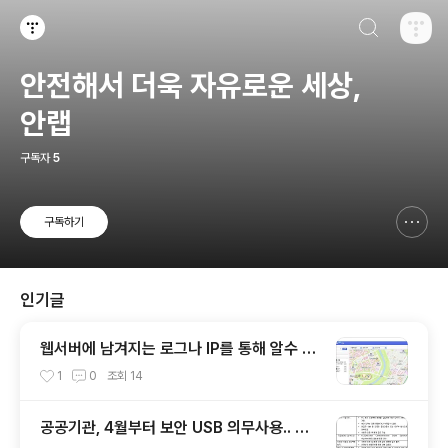
검색하기
티스토리
안전해서 더욱 자유로운 세상,
안랩
구독자
5
구독하기
신고하기 레이어
열기
인기글
웹서버에 남겨지는 로그나 IP를 통해 알수 있
는 것들
1
0
조회
14
공공기관, 4월부터 보안 USB 의무사용.. 보