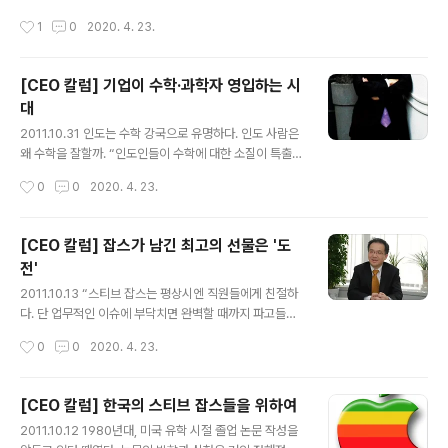
차하는 것을 설명하는 사진을 띄우자 탄성이 터져나왔다.
조직 문화를 직간접적으로 접하는 자리가 면접일 것이다.
작성시간
1
0
2020. 4. 23.
바로 그 강의장의 모습과 맞아떨어지기 때문이었다. 기술
나 역시 마찬가지였다. 2000년 이맘 때쯤, 안철수연구소
혁신을 통한 급격한 IT성장 돌이켜 ..
의 면접을 보기 위해 단 한 벌뿐인 양복을 차려 입고 2호선
선릉역을 걸어 나왔던 기억이 아직도 생생하다. 평소 양복
[CEO 칼럼] 기업이 수학·과학자 영입하는 시
이라면 질색을 하는 터라 말 그대로 사람이 옷을 입은 것인
대
지, 옷이 사람이 입은 것인지 알 수 없을 정도로 어색한 자
글 내용
세로 당시 안철수연구소 입구에 위치한 안내데스크에 들어
2011.10.31 인도는 수학 강국으로 유명하다. 인도 사람은
섰다. 삼성동에 위치했던 안철수연구소 사무실은 예상보다
왜 수학을 잘할까. “인도인들이 수학에 대한 소질이 특출하
찾기가 수월해 면접 시간보다 일찍 도착할 수 있었고, 면접
거나 교육 방식이 유별난 것은 아니다. 다만학교 교육뿐만
작성시간
0
0
2020. 4. 23.
보기 전 잠시 딴짓(?)을 할 시간적 여유가 생겼다. 내가 지
아니라 일상생활 속에서도 습관처럼 늘 수학을 적용하고
원한 회사가 과연 어떤..
살아간다. 수학적 사고가 일상화돼 있는 것이다.” 인도를
방문했을 때 만난 어느 대기업 임원의 대답이다. 그는 글로
[CEO 칼럼] 잡스가 남긴 최고의 선물은 '도
벌 사업의 경험이 풍부해 나름대로 객관적으로 인도의 경
전'
쟁력을 판단하는 통찰력을 가지고 있었다. 인도가 정보기
글 내용
술(IT) 강국으로 도약하고 있는 배경에는 이러한 일상화된
2011.10.13 “스티브 잡스는 평상시엔 직원들에게 친절하
수학적 사고방식이 있었다. 우리나라의 수학 교육도 강도
다. 단 업무적인 이슈에 부닥치면 완벽할 때까지 파고들어
면에서는 남부럽지 않은 수준이다. 그러나 삶의 현장에서
간다. 토론할 때의 모습은 진지하다 못해 치열할 정도다.”
작성시간
0
0
2020. 4. 23.
는 별 필요 없는, 대학 진학을 위한 관문 정도로 인식되고
애플(Apple)에 근무했던 기술자는 스티브 잡스를 이렇게
있다. 대입을 위한 수학은 아주..
회고했다. 회오리 같은 인생 역정, 불꽃처럼 타오른 삶, 어
느 날 갑자기 신제품을 내놓는 ‘외계인’ 등. 스티브 잡스를
[CEO 칼럼] 한국의 스티브 잡스들을 위하여
묘사하는 표현들은 하나같이 열정적이고 이색적이다. 스티
글 내용
2011.10.12 1980년대, 미국 유학 시절 졸업 논문 작성을
브 잡스가 유명을 달리했다는 비보에 마치 오랜 친구를 잃