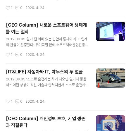
장비는 25%, 조명 시설은 11%를 차지하는 것으로 조사됐
가 있었다. 그는 그 기업의 창업자는 아니었다. 창업자는 추
작성시간
1
0
2020. 4. 24.
다...
구했던 사업 모델이 실패해서 이미 떠난 후였다. 대주주였
던 벤처캐피털은 기업을 살리기 위해 그를 전문경영인으로
영입했다. 벤처캐피털이 그에게 요구했던 것은 무엇이었을
[CEO Column] 새로운 소프트웨어 생태계
까. 보통의 경우라면 하루빨리 경영을 정상화하고 재정상
를 여는 열쇠
태를 흑자 구조로 바꾸라고 주문했을 것이다. 그러나 그에
글 내용
게 주어진 과제는 달랐다. 필요한 자금을 투자할 터이니 새
2012.09.05 얼마 전 의미 있는 법안이 통과되어 IT 업계
로운 도전을 해보라는 것이었다. 과거의 실패 경험을 기반
의 관심이 집중됐다. 우여곡절 끝에 소프트웨어산업진흥법
으로 한 신제품이든, 기존의 기술을 향상시킨 것이든 ‘남과
개정안이 통과된 것이다. 많은 사람이 이를 계기로 기존의
작성시간
1
0
2020. 4. 24.
다른 무엇(to-be-something)’이 되라는 게 전부였다고
불합리한 SI 사업 관행이 개선, 선진화되리라 기대한다. 비
한다. 그는 기업의 전..
록 IT 서비스 분야의 법이기는 하지만 소프트웨어 산업 전
체의 발전에 긍정적인 영향을 미치리라는 데 이의를 제기
[IT&LIFE] 자동차와 IT, 야누스의 두 얼굴
할 사람은 없을 것이다. 지금은 SW 생태계의 재탄생 시점
글 내용
2012.09.05 ‘스스로 운전하는 차가 나오면 얼마나 좋을
돌이켜보면 불과 2년 전, 우리는 스마트폰이 몰고 온 메가
까?’ 이런 상상이 최신 기술과 합쳐지면서 스스로 운전하는
톤급 충격으로 휘청거린 경험이 있다. 그 원인은 한 마디로
자동차가 등장했다. 미국에서는 구글이 개발한 무인 자동
소프트웨어와 콘텐츠의 생태계가 없었다는 것이다. 소프트
차가 시험 운전면허를 취득했고, 일본에서는 운전자의 조
웨어와 콘텐츠 전문 업체가 없어서가 아니라 이들 전문 업
작성시간
1
0
2020. 4. 24.
작 없이도 자동차가 자동으로 주행하는 고속도로를 2020
체들이 대기업과 수직적 관계에 놓일 수밖에 없는 산업 구
년까지 완공할 계획이라고 한다. 무인 주행 자동차는 운전
조가 원인이었다. 그 이후..
에 미숙한 사람이나 장애인, 노약자는 물론, 교통 사고를 줄
[CEO Column] 개인정보 보호, 기업 생존
이는 데에도 도움이 될 것으로 기대된다. [그림 1] 자동차
과 직결된다
운행에 필요한 주요 기능을 제어하는 전자제어 장치인 EC
글 내용