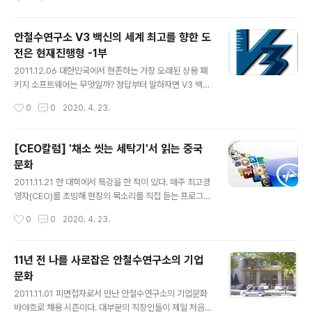
나의 첫째 목표입니다. 다양성이 없다면 성공적인 영업 조
부족한 점도 있을 수 있고, V3가 더 우수한 점도 많다. 한
직이 될 수 없습니다..
면만 일면적 고찰로 전체의 본령을 파악할 수는 없다. 예를
들어 클라우드 기술을 보안에 도입한 스마트디펜스(ASD)
안철수연구소 V3 백신의 세계 최고를 향한 도
나 DNA스캔 기술 등은 앞선 기술력이다. 이를 통해 가볍
전은 현재진행형 -1부
고 빠르면서 실시간으로 악성코드에 대응할 수 있다. 상대
글 내용
적으로 기업 역사가 오래된 외국 기업에 비해 빠른 기술적
2011.12.06 대한민국에서 현존하는 가장 오래된 상용 패
진보라 할 수 있다. 안철수연구소가 국내 시장에서 외산 기
키지 소프트웨어는 무엇일까? 정답부터 말하자면 V3 백신
업의 도전을 받으며, 동시에 이를 뛰어넘어 해외로 나아가
이다. V3는 1988년 6월, 당시 의대생이던 안철수 박사가
작성시간
0
0
2020. 4. 23.
는 원동력도 이런 노력이 바탕이 되었다. 1988년부터 쌓
개발했다. 그 다음으로 오래된 소프트웨어는 한컴(한글과
인 V3의 기술..
컴퓨터)의 '한/글'이다. 한/글은 1989년 개발됐으니 V3 보
다 1년 후에 탄생했다. 국내 소프트웨어의 잔혹한(?) 역사
[CEO칼럼] '채소 씻는 세탁기'서 읽는 중국
를 보면 수많은 제품이 개발됐고 또 사라져 갔다. 그러나 V
문화
3와 한/글은 우리나라 소프트웨어의 자존심으로 자리잡고
글 내용
있다. 무엇보다 의미있는 것은 V3 백신은 사이버 국력을
2011.11.21 한 대학에서 특강을 한 적이 있다. 매주 최고경
상징하는 정보보안 소프트웨어이고, 한/글은 자국의 언어
영자(CEO)를 초빙해 현장의 목소리를 직접 듣는 프로그램
를 대표하는 워드 프로세서라는 점이다. 국가적으로 필수
이었다. 흥미롭게도 강의실을 가득 메운 학생들의 전공 분
작성시간
0
0
2020. 4. 23.
적인 소프트웨어를 자국의 순수 기술로 개발해 국민들이
야가 인문계와 이공계가 절반씩 섞여 있었다. 융합이 중요
사용하고 있다는 것은 자..
하다는 생각에 의도적으로 만든 강좌라고 한다. 고등학교
부터 문과와 이과로 나뉘는 우리의 교육 현실에서 보면 신
11년 전 나를 사로잡은 안철수연구소의 기업
선한 시도다. 마침 주제가 정보기술(IT)이 일으키는 사회
문화
변화였다. 모바일·클라우드·소셜네트워크·사이버 보안·프
글 내용
라이버시 등과 같은 시대적 키워드를 중심으로 진행됐다.
2011.11.01 피면접자로서 만난 안철수연구소의 기업문화
특히 지금은 고인이 된 스티브 잡스가 인문학과 기술이 교
바야흐로 채용 시즌이다. 대부분의 직장인들이 제일 처음